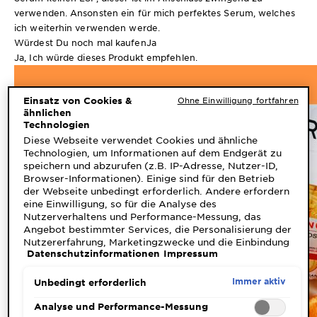
verwenden. Ansonsten ein für mich perfektes Serum, welches
ich weiterhin verwenden werde.
Würdest Du noch mal kaufen
Ja
Ja, Ich würde dieses Produkt empfehlen.
Einsatz von Cookies &
Ohne Einwilligung fortfahren
ähnlichen
Technologien
Diese Webseite verwendet Cookies und ähnliche
Technologien, um Informationen auf dem Endgerät zu
speichern und abzurufen (z.B. IP-Adresse, Nutzer-ID,
Browser-Informationen). Einige sind für den Betrieb
der Webseite unbedingt erforderlich. Andere erfordern
eine Einwilligung, so für die Analyse des
Nutzerverhaltens und Performance-Messung, das
Angebot bestimmter Services, die Personalisierung der
Nutzererfahrung, Marketingzwecke und die Einbindung
Datenschutzinformationen
Impressum
externer Medien. Nicht unbedingt erforderliche Cookies
können direkt akzeptiert ("Alle akzeptieren") oder
abgelehnt ("Ohne Einwilligung fortfahren")
Immer aktiv
Unbedingt erforderlich
werden. Individuelle Anpassungen der Einstellungen
sind ebenfalls möglich und speicherbar ("Auswahl
Analyse und Performance-Messung