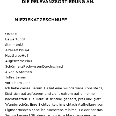
DIE RELEVANZSORTIERUNG AN.
MIEZIEKATZESCHNUFF
Ostsee
Bewertung
1
Stimmen
12
Alter
40 bis 44
Hautfarbe
Hell
Augenfarbe
Blau
SchönheitsFachwissen
Durchschnitt
4 von 5 Sternen.
Tolles Serum
vor einem Jahr
Ich liebe dieses Serum. Es hat eine wunderbare Konsistenz,
lässt sich gut auftragen und zieht extrem gut ein ohne
nachzufetten. Die Haut ist sichtbar genährt, prall und glatt.
Wunderschön. Eine Sichtbarkeit hinsichtlich Aufhellung von
Pigmentflecken sehe ich höchstens minimal. Leider hat das
Serum keinen LSF, dieser ist im Anschluss zwingend zu