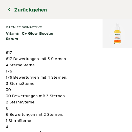
Bewertungen
Zurückgehen
GARNIER SKINACTIVE
Vitamin C+ Glow Booster
Beurteilungsüberblick
Serum
Wähle unten eine Reihe aus, um Bewertungen zu filtern.
5 Sterne
Sterne
617
617 Bewertungen mit 5 Sternen.
4 Sterne
Sterne
176
176 Bewertungen mit 4 Sternen.
3 Sterne
Sterne
30
30 Bewertungen mit 3 Sternen.
2 Sterne
Sterne
6
6 Bewertungen mit 2 Sternen.
1 Stern
Sterne
4