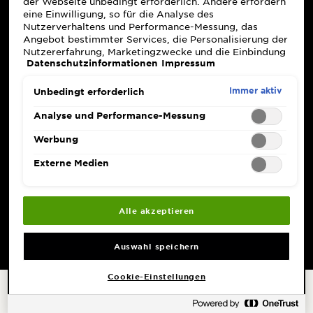
der Webseite unbedingt erforderlich. Andere erfordern
eine Einwilligung, so für die Analyse des
Nutzerverhaltens und Performance-Messung, das
Angebot bestimmter Services, die Personalisierung der
Nutzererfahrung, Marketingzwecke und die Einbindung
Datenschutzinformationen
Impressum
externer Medien. Nicht unbedingt erforderliche Cookies
können direkt akzeptiert ("Alle akzeptieren") oder
abgelehnt ("Ohne Einwilligung fortfahren")
Immer aktiv
Unbedingt erforderlich
werden. Individuelle Anpassungen der Einstellungen
sind ebenfalls möglich und speicherbar ("Auswahl
Analyse und Performance-Messung
speichern"). Die Auswahl kann jederzeit unter dem Link
"Cookie-Einstellungen" angepasst werden. Für weitere
Werbung
Informationen s. unsere Datenschutzinformationen.
Externe Medien
Alle akzeptieren
Auswahl speichern
Cookie-Einstellungen