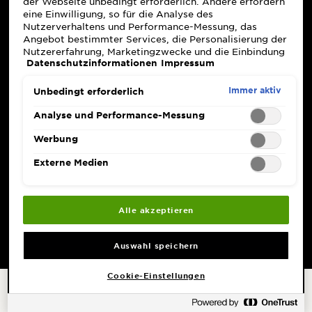
der Webseite unbedingt erforderlich. Andere erfordern
eine Einwilligung, so für die Analyse des
Nutzerverhaltens und Performance-Messung, das
Angebot bestimmter Services, die Personalisierung der
Nutzererfahrung, Marketingzwecke und die Einbindung
Datenschutzinformationen
Impressum
externer Medien. Nicht unbedingt erforderliche Cookies
können direkt akzeptiert ("Alle akzeptieren") oder
abgelehnt ("Ohne Einwilligung fortfahren")
Immer aktiv
Unbedingt erforderlich
werden. Individuelle Anpassungen der Einstellungen
sind ebenfalls möglich und speicherbar ("Auswahl
Analyse und Performance-Messung
speichern"). Die Auswahl kann jederzeit unter dem Link
"Cookie-Einstellungen" angepasst werden. Für weitere
Werbung
Informationen s. unsere Datenschutzinformationen.
Externe Medien
Alle akzeptieren
Auswahl speichern
Cookie-Einstellungen