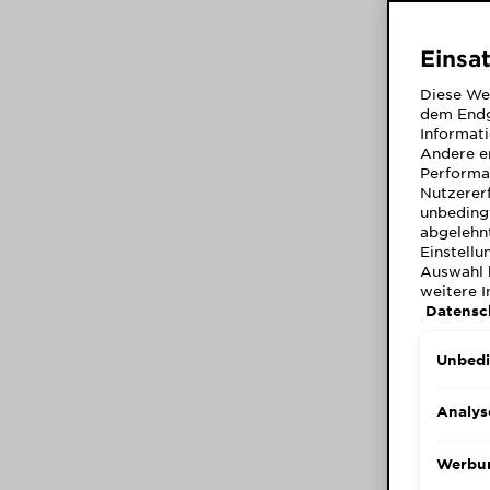
Einsa
Diese We
dem Endg
Informati
Andere er
Performa
Nutzerer
unbedingt
abgelehnt
Einstellu
Auswahl 
weitere 
Datensc
Unbedi
Analys
Werbu