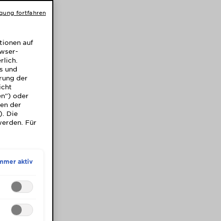
igung fortfahren
tionen auf
owser-
rlich.
ns und
rung der
icht
en") oder
gen der
). Die
werden. Für
mmer aktiv