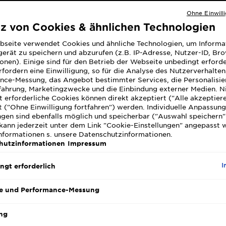
Ohne Einwill
tz von Cookies & ähnlichen Technologien
bseite verwendet Cookies und ähnliche Technologien, um Informa
erät zu speichern und abzurufen (z.B. IP-Adresse, Nutzer-ID, Br
onen). Einige sind für den Betrieb der Webseite unbedingt erforde
fordern eine Einwilligung, so für die Analyse des Nutzerverhalte
nce-Messung, das Angebot bestimmter Services, die Personalisie
fahrung, Marketingzwecke und die Einbindung externer Medien. N
 erforderliche Cookies können direkt akzeptiert ("Alle akzeptier
 ("Ohne Einwilligung fortfahren") werden. Individuelle Anpassun
GARNIER OLIA
ngen sind ebenfalls möglich und speicherbar ("Auswahl speichern"
Aufheller B+++ Ultra
kann jederzeit unter dem Link "Cookie-Einstellungen" angepasst 
Informationen s. unsere Datenschutzinformationen.
hutzinformationen
Impressum
I
ngt erforderlich
e und Performance-Messung
ng