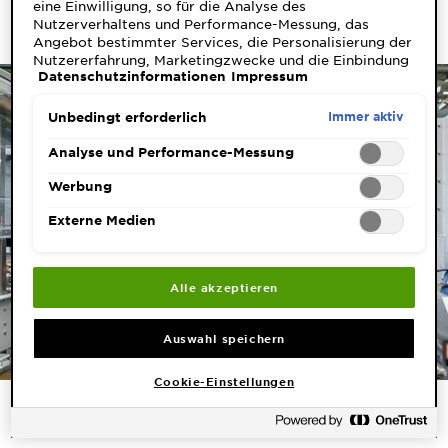
eine Einwilligung, so für die Analyse des
Nutzerverhaltens und Performance-Messung, das
Angebot bestimmter Services, die Personalisierung der
Nutzererfahrung, Marketingzwecke und die Einbindung
Datenschutzinformationen
Impressum
externer Medien. Nicht unbedingt erforderliche Cookies
können direkt akzeptiert ("Alle akzeptieren") oder
abgelehnt ("Ohne Einwilligung fortfahren")
Immer aktiv
Unbedingt erforderlich
werden. Individuelle Anpassungen der Einstellungen
sind ebenfalls möglich und speicherbar ("Auswahl
Analyse und Performance-Messung
speichern"). Die Auswahl kann jederzeit unter dem Link
"Cookie-Einstellungen" angepasst werden. Für weitere
Werbung
Informationen s. unsere Datenschutzinformationen.
Externe Medien
Alle akzeptieren
Auswahl speichern
Cookie-Einstellungen
NACHHALTIG NEUE