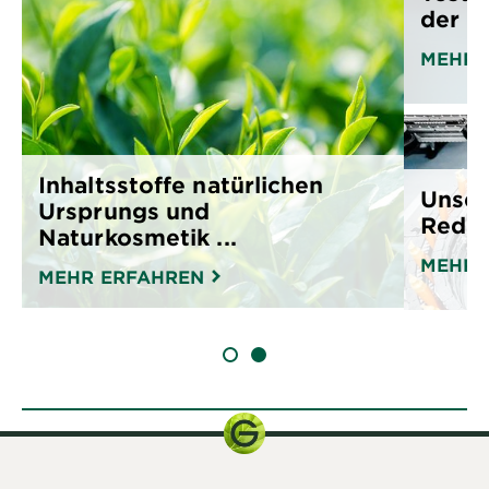
der G
MEHR 
Inhaltsstoffe natürlichen
Unser
Ursprungs und
Reduk
Naturkosmetik ...
MEHR 
MEHR ERFAHREN
SLIDE 1
SLIDE 2