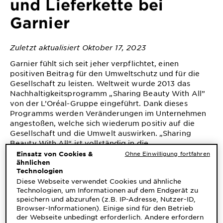
und Lieferkette bei
&
DIAGNOSTIK
Garnier
ENTDECKEN
Zuletzt aktualisiert Oktober 17, 2023
Unsere
Garnier fühlt sich seit jeher verpflichtet, einen
Inhaltsstoffe
positiven Beitrag für den Umweltschutz und für die
Gesellschaft zu leisten. Weltweit wurde 2013 das
Neu!
Nachhaltigkeitsprogramm „Sharing Beauty With All”
Garnier x
von der L’Oréal-Gruppe eingeführt. Dank dieses
Programms werden Veränderungen im Unternehmen
Gisele
Garnier's Weg
angestoßen, welche sich wiederum positiv auf die
Bündchen
Gesellschaft und die Umwelt auswirken. „Sharing
zur
Beauty With All“ ist vollständig in die
Nachhaltigkeit
Wertschöpfungskette integriert und legt die
Einsatz von Cookies &
Ohne Einwilligung fortfahren
Cruelty Free
ähnlichen
Verpflichtungen der Gruppe im Bereich Nachhaltigkeit
International
Technologien
fest. Jedes Jahr werden die Ergebnisse
von
Diese Webseite verwendet Cookies und ähnliche
unabhängigen internationalen Experten
überprüft und
Eco
Technologien, um Informationen auf dem Endgerät zu
Optimierungspotenzial kenntlich gemacht.
speichern und abzurufen (z.B. IP-Adresse, Nutzer-ID,
Beauty
Das Nachhaltigkeitsprogramm basiert auf vier Säulen:
Browser-Informationen). Einige sind für den Betrieb
Score
der Webseite unbedingt erforderlich. Andere erfordern