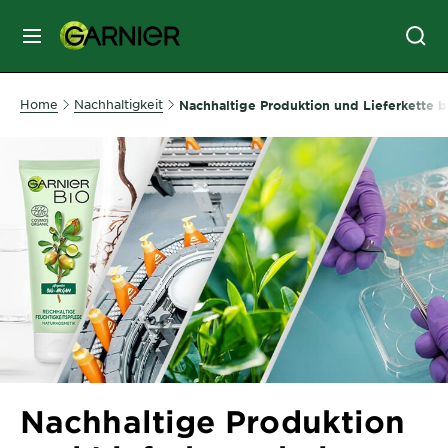
MENU
GESICHTSPFLEGE
Home
Nachhaltigkeit
Nachhaltige Produktion und Lieferkette b
HAARPFLEGE
HAARFARBE
SONNENSCHUTZ
KÖRPERPFLEGE
Nachhaltige Produktion
SERVICES