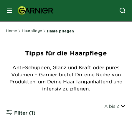
MENU
GESICHTSPFLEGE
Home
Haarpflege
Haare pflegen
HAARPFLEGE
Tipps für die Haarpflege
Anti-Schuppen, Glanz und Kraft oder pures
HAARFARBE
Volumen – Garnier bietet Dir eine Reihe von
Produkten, um Deine Haar langanhaltend und
intensiv zu pflegen.
SONNENSCHUTZ
Sortiert nac
A bis Z
KÖRPERPFLEGE
Filter
(1)
CLOSE 
SERVICES