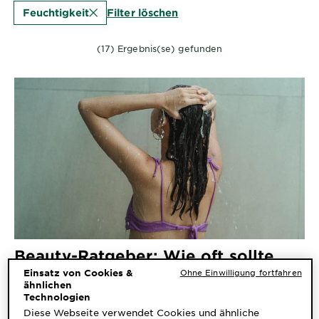
&
Filter löschen
Feuchtigkeit
DIAGNOSTIK
(17) Ergebnis(se) gefunden
ENTDECKEN
Unsere
Inhaltsstoffe
Neu!
Garnier x
Gisele
Garnier's Weg
Bündchen
zur
Nachhaltigkeit
Cruelty Free
International
Beauty-Ratgeber: Wie oft sollte
Eco
man Haare waschen?
Einsatz von Cookies &
Ohne Einwilligung fortfahren
ähnlichen
Beauty
Technologien
Score
Diese Webseite verwendet Cookies und ähnliche