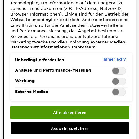
Technologien, um Informationen auf dem Endgerät zu
speichern und abzurufen (z.B. IP-Adresse, Nutzer-ID,
Browser-Informationen). Einige sind für den Betrieb der
Webseite unbedingt erforderlich. Andere erfordern eine
Einwilligung, so für die Analyse des Nutzerverhaltens
und Performance-Messung, das Angebot bestimmter
Services, die Personalisierung der Nutzererfahrung,
Marketingzwecke und die Einbindung externer Medien.
Datenschutzinformationen
Impressum
Nicht unbedingt erforderliche Cookies können direkt
akzeptiert ("Alle akzeptieren") oder abgelehnt ("Ohne
Einwilligung fortfahren") werden. Individuelle
Immer aktiv
Unbedingt erforderlich
Anpassungen der Einstellungen sind ebenfalls möglich
Aloe Vera – Unschlagbarer
und speicherbar ("Auswahl speichern"). Die Auswahl
Analyse und Performance-Messung
kann jederzeit unter dem Link "Cookie-Einstellungen"
Wirkstoff in der Beauty-Routine
angepasst werden. Für weitere Informationen s. unsere
Werbung
Datenschutzinformationen.
Externe Medien
Alle akzeptieren
Auswahl speichern