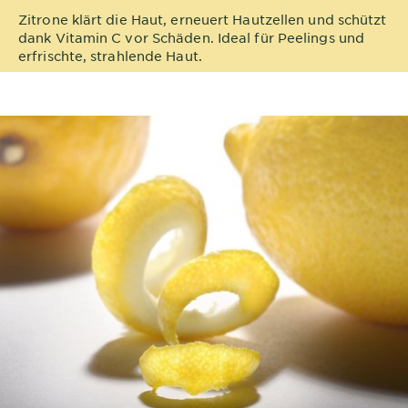
&
Zitrone klärt die Haut, erneuert Hautzellen und schützt
DIAGNOSTIK
dank Vitamin C vor Schäden. Ideal für Peelings und
erfrischte, strahlende Haut.
ENTDECKEN
Unsere
Inhaltsstoffe
Neu!
Garnier x
Gisele
Garnier's Weg
Bündchen
zur
Nachhaltigkeit
Cruelty Free
International
Eco
Beauty
Score