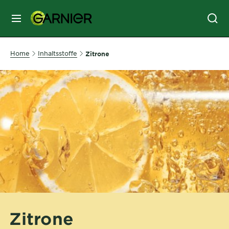
MENU
GESICHTSPFLEGE
Home
Inhaltsstoffe
Zitrone
HAARPFLEGE
HAARFARBE
SONNENSCHUTZ
KÖRPERPFLEGE
Zitrone
SERVICES