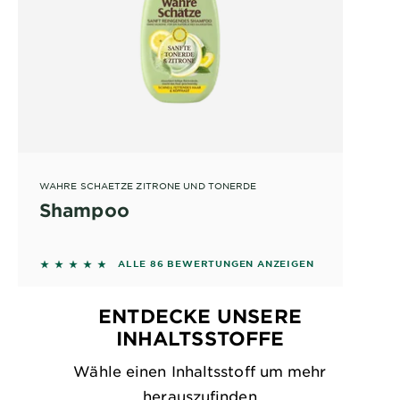
WAHRE SCHAETZE ZITRONE UND TONERDE
Shampoo
4.6163 out of 5 stars based on reviews
ALLE 86 BEWERTUNGEN ANZEIGEN
ENTDECKE UNSERE
INHALTSSTOFFE
Wähle einen Inhaltsstoff um mehr
herauszufinden