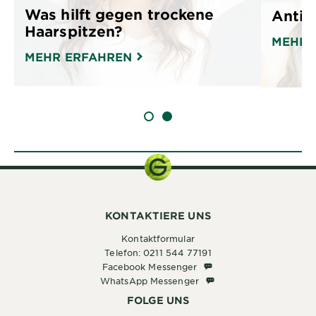
Was hilft gegen trockene
Anti-
Haarspitzen?
MEHR 
MEHR ERFAHREN
SLIDE 1
SLIDE 2
KONTAKTIERE UNS
Kontaktformular
Telefon: 0211 544 77191
Facebook Messenger
Facebook Messenger
WhatsApp Messenger
WhatsApp Messenger
FOLGE UNS