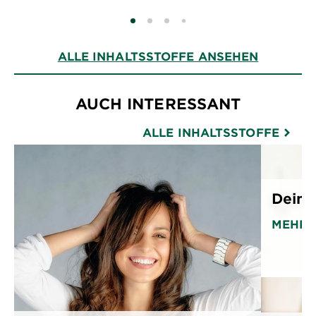
SLIDE 0
SLIDE 1
SLIDE 2
SLIDE 3
ALLE INHALTSSTOFFE ANSEHEN
AUCH INTERESSANT
ALLE INHALTSSTOFFE
Deine
MEHR 