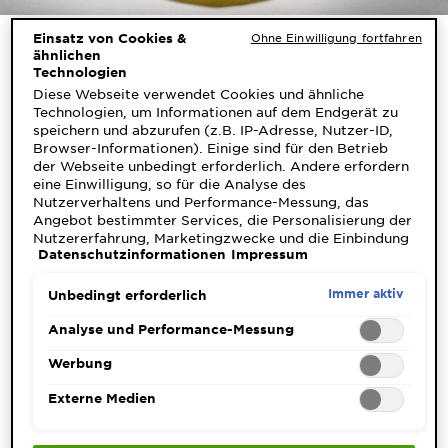
Einsatz von Cookies &
Ohne Einwilligung fortfahren
ähnlichen
ZITRONE KLÄRT DIE HAUT
Technologien
UND MACHT SIE HELLER
Diese Webseite verwendet Cookies und ähnliche
Technologien, um Informationen auf dem Endgerät zu
Einer der aktivsten Inhaltsstoffe in Zitrone ist das
speichern und abzurufen (z.B. IP-Adresse, Nutzer-ID,
Browser-Informationen). Einige sind für den Betrieb
Vitamin C, auch Zitronensäure genannt, ein sanftes
der Webseite unbedingt erforderlich. Andere erfordern
Peelingmittel. In der Körperpflege wird Zitrone
eine Einwilligung, so für die Analyse des
verwendet, um die Haut weicher zu machen und den
Nutzerverhaltens und Performance-Messung, das
Hautton aufzuhellen. Zitronen unterstützen die
Angebot bestimmter Services, die Personalisierung der
Erneuerung der Hautzellen und sorgen für jüngere,
Nutzererfahrung, Marketingzwecke und die Einbindung
frischer aussehende und straffere Haut. Zitronensäure
Datenschutzinformationen
Impressum
externer Medien. Nicht unbedingt erforderliche Cookies
ist auch bekannt, dunkle Flecken natürlich aufzuhellen,
können direkt akzeptiert ("Alle akzeptieren") oder
wenn sie längere Zeit aufgetragen wird. Aufgrund
abgelehnt ("Ohne Einwilligung fortfahren")
Immer aktiv
Unbedingt erforderlich
ihrer Peeling-Wirkung eignet sich Zitrone für Körper-
werden. Individuelle Anpassungen der Einstellungen
sind ebenfalls möglich und speicherbar ("Auswahl
Peeling-Produkte.
Analyse und Performance-Messung
speichern"). Die Auswahl kann jederzeit unter dem Link
"Cookie-Einstellungen" angepasst werden. Für weitere
Werbung
Informationen s. unsere Datenschutzinformationen.
Externe Medien