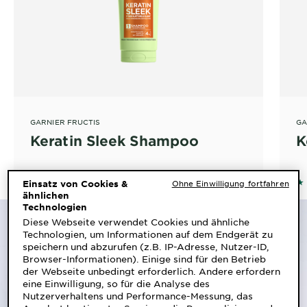
GARNIER FRUCTIS
GA
Keratin Sleek Shampoo
K
4.492 out of 5 stars based on reviews
4.
ALLE 187 BEWERTUNGEN ANZEIGEN
Einsatz von Cookies &
Ohne Einwilligung fortfahren
ähnlichen
Technologien
Diese Webseite verwendet Cookies und ähnliche
Technologien, um Informationen auf dem Endgerät zu
speichern und abzurufen (z.B. IP-Adresse, Nutzer-ID,
Browser-Informationen). Einige sind für den Betrieb
der Webseite unbedingt erforderlich. Andere erfordern
eine Einwilligung, so für die Analyse des
Nutzerverhaltens und Performance-Messung, das