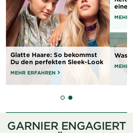
einen
MEHR 
Glatte Haare: So bekommst
Was i
Du den perfekten Sleek-Look
MEHR 
MEHR ERFAHREN
SLIDE 1
SLIDE 2
GARNIER ENGAGIERT