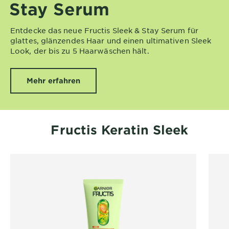
Stay Serum
&
DIAGNOSTIK
Entdecke das neue Fructis Sleek & Stay Serum für
ENTDECKEN
glattes, glänzendes Haar und einen ultimativen Sleek
Look, der bis zu 5 Haarwäschen hält.
Unsere
Inhaltsstoffe
Mehr erfahren
Neu!
Garnier x
Gisele
Garnier's Weg
Fructis Keratin Sleek
Bündchen
zur
Nachhaltigkeit
Cruelty Free
International
Eco
Beauty
Score