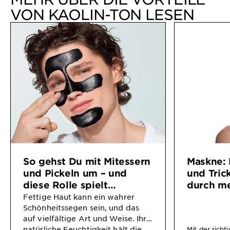
VON KAOLIN-TON LESEN
So gehst Du mit Mitessern
Maskne: 
und Pickeln um – und
und Tric
diese Rolle spielt
durch me
Aktivkohle dabei
Fettige Haut kann ein wahrer
Schönheitssegen sein, und das
auf vielfältige Art und Weise. Ihre
natürliche Feuchtigkeit hält die
Mit der richt