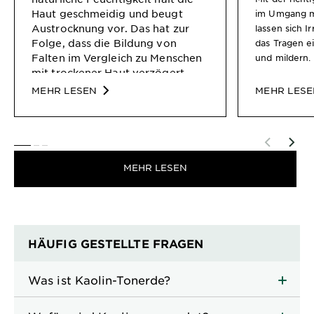
Haut geschmeidig und beugt
im Umgang m
Austrocknung vor. Das hat zur
lassen sich I
Folge, dass die Bildung von
das Tragen e
Falten im Vergleich zu Menschen
und mildern.
mit trockener Haut verzögert
wird. Fettige Haut neigt vermehrt
MEHR LESEN
MEHR LES
zu Mittessern, Pickeln und sogar
Akne. Die Frage ist: warum? Und
was ist der beste Weg, Mitessern
entgegenzuwirken?
SLIDE 1
SLIDE 2
SLIDE 3
MEHR LESEN
HÄUFIG GESTELLTE FRAGEN
Was ist Kaolin-Tonerde?