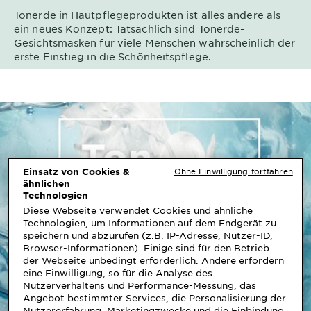
&
Tonerde in Hautpflegeprodukten ist alles andere als
DIAGNOSTIK
ein neues Konzept: Tatsächlich sind Tonerde-
Gesichtsmasken für viele Menschen wahrscheinlich der
ENTDECKEN
erste Einstieg in die Schönheitspflege.
Unsere
Inhaltsstoffe
Neu!
Garnier x
Gisele
Garnier's Weg
Einsatz von Cookies &
Ohne Einwilligung fortfahren
Bündchen
ähnlichen
zur
Technologien
Nachhaltigkeit
Diese Webseite verwendet Cookies und ähnliche
Cruelty Free
Technologien, um Informationen auf dem Endgerät zu
International
speichern und abzurufen (z.B. IP-Adresse, Nutzer-ID,
Browser-Informationen). Einige sind für den Betrieb
der Webseite unbedingt erforderlich. Andere erfordern
Eco
eine Einwilligung, so für die Analyse des
Beauty
Nutzerverhaltens und Performance-Messung, das
Score
Angebot bestimmter Services, die Personalisierung der
Nutzererfahrung, Marketingzwecke und die Einbindung