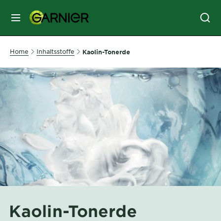
MENU
GESICHTSPFLEGE
Home
Inhaltsstoffe
Kaolin-Tonerde
HAARPFLEGE
HAARFARBE
SONNENSCHUTZ
KÖRPERPFLEGE
Kaolin-Tonerde
SERVICES