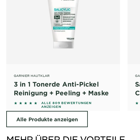
GARNIER HAUTKLAR
GA
3 in 1 Tonerde Anti-Pickel
S
Reinigung + Peeling + Maske
C
4.7256 out of 5 stars based on reviews
4
ALLE 809 BEWERTUNGEN
ANZEIGEN
Alle Produkte anzeigen
MEHR ÜBER DIE VORTEILE