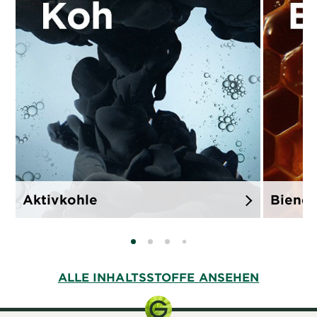
Aktivkohle
Biene
SLIDE 0
SLIDE 1
SLIDE 2
SLIDE 3
ALLE INHALTSSTOFFE ANSEHEN