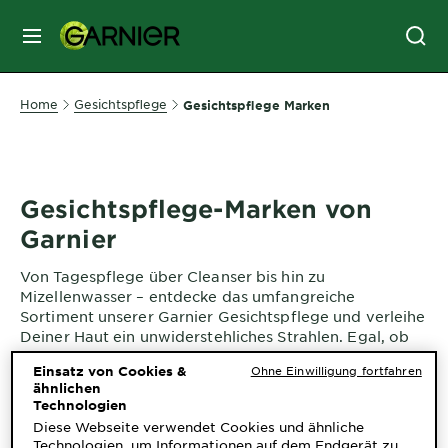
MENU
GESICHTSPFLEGE
Home
Gesichtspflege
Gesichtspflege Marken
HAARPFLEGE
Gesichtspflege-Marken von
Garnier
HAARFARBE
Von Tagespflege über Cleanser bis hin zu
Mizellenwasser – entdecke das umfangreiche
SONNENSCHUTZ
Sortiment unserer Garnier Gesichtspflege und verleihe
Deiner Haut ein unwiderstehliches Strahlen. Egal, ob
Du trockene oder empfindliche Haut hast, zu
KÖRPERPFLEGE
Einsatz von Cookies &
Ohne Einwilligung fortfahren
Unreinheiten oder Pickeln neigst oder Deine Haut
ähnlichen
besonders pflegeleicht ist – wir von Garnier bieten Dir
Technologien
die passende Gesichtspflege für jedes Hautbedürfniss.
Diese Webseite verwendet Cookies und ähnliche
SERVICES
Technologien, um Informationen auf dem Endgerät zu