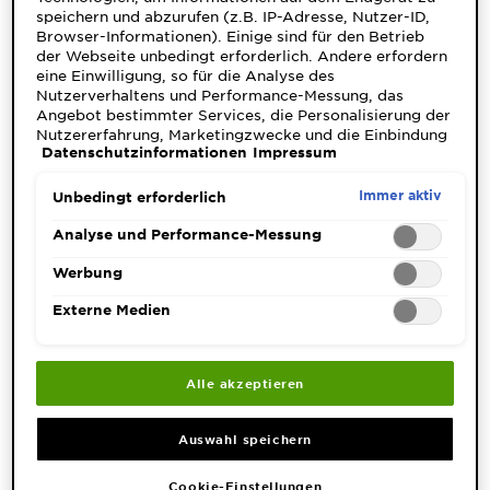
&
speichern und abzurufen (z.B. IP-Adresse, Nutzer-ID,
Browser-Informationen). Einige sind für den Betrieb
DIAGNOSTIK
Gesichtspflege-Marken
der Webseite unbedingt erforderlich. Andere erfordern
eine Einwilligung, so für die Analyse des
ENTDECKEN
Nutzerverhaltens und Performance-Messung, das
Angebot bestimmter Services, die Personalisierung der
Unsere
Nutzererfahrung, Marketingzwecke und die Einbindung
Inhaltsstoffe
Datenschutzinformationen
Impressum
externer Medien. Nicht unbedingt erforderliche Cookies
können direkt akzeptiert ("Alle akzeptieren") oder
abgelehnt ("Ohne Einwilligung fortfahren")
Immer aktiv
Neu!
Unbedingt erforderlich
werden. Individuelle Anpassungen der Einstellungen
Garnier x
sind ebenfalls möglich und speicherbar ("Auswahl
Analyse und Performance-Messung
Gisele
speichern"). Die Auswahl kann jederzeit unter dem Link
Garnier's Weg
"Cookie-Einstellungen" angepasst werden. Für weitere
Werbung
Bündchen
Informationen s. unsere Datenschutzinformationen.
zur
Externe Medien
Nachhaltigkeit
Cruelty Free
International
Alle akzeptieren
Eco
Beauty
Auswahl speichern
Score
Cookie-Einstellungen