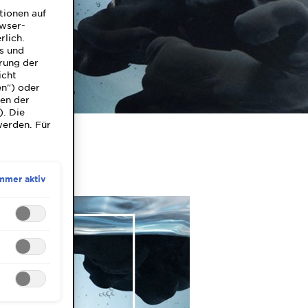
tionen auf
owser-
rlich.
ns und
rung der
icht
en") oder
gen der
). Die
werden. Für
mmer aktiv