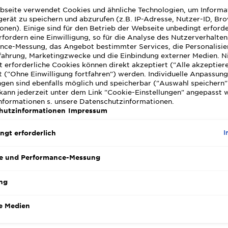
er
bseite verwendet Cookies und ähnliche Technologien, um Informa
st du
erät zu speichern und abzurufen (z.B. IP-Adresse, Nutzer-ID, Br
einer
onen). Einige sind für den Betrieb der Webseite unbedingt erforde
fordern eine Einwilligung, so für die Analyse des Nutzerverhalte
nce-Messung, das Angebot bestimmter Services, die Personalisie
fahrung, Marketingzwecke und die Einbindung externer Medien. N
 erforderliche Cookies können direkt akzeptiert ("Alle akzeptier
 ("Ohne Einwilligung fortfahren") werden. Individuelle Anpassun
ngen sind ebenfalls möglich und speicherbar ("Auswahl speichern"
kann jederzeit unter dem Link "Cookie-Einstellungen" angepasst 
Informationen s. unsere Datenschutzinformationen.
hutzinformationen
Impressum
I
ngt erforderlich
e und Performance-Messung
ng
ohle
e Medien
nglaublichen