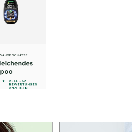
WAHRE SCHÄTZE
leichendes
poo
out of 5 stars based on reviews
ALLE 552
BEWERTUNGEN
ANZEIGEN