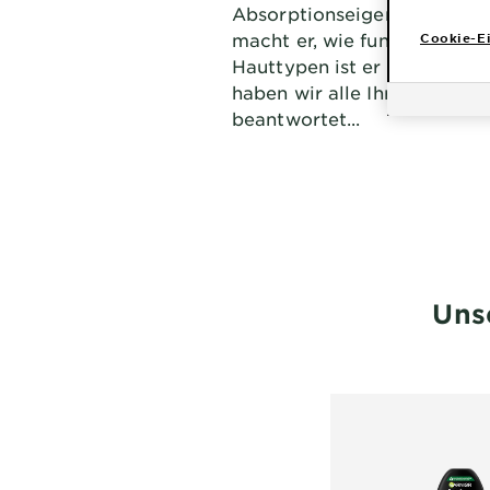
Absorptionseigenschaften -
macht er, wie funktioniert e
Cookie-Ei
Hauttypen ist er am besten
haben wir alle Ihre brenne
beantwortet...
Uns