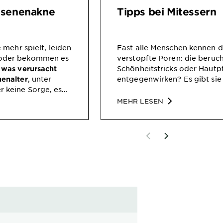
hsenenakne
Tipps bei Mitessern
 mehr spielt, leiden
Fast alle Menschen kennen d
 oder bekommen es
verstopfte Poren: die berüch
h
Schönheitstricks oder Hautpf
was verursacht
, unter
entgegenwirken? Es gibt sie 
enalter
 keine Sorge, es
MEHR LESEN