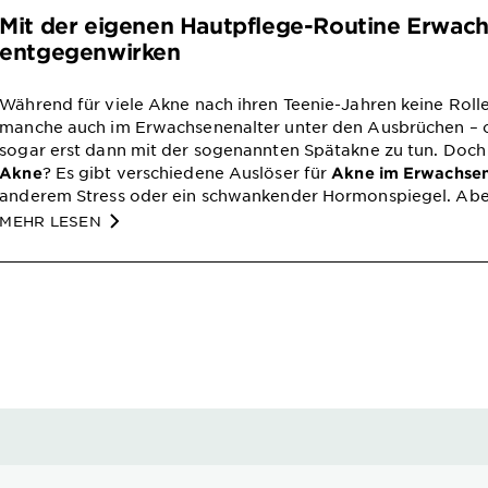
Mit der eigenen Hautpflege-Routine Erwac
entgegenwirken
Während für viele Akne nach ihren Teenie-Jahren keine Rolle
manche auch im Erwachsenenalter unter den Ausbrüchen –
sogar erst dann mit der sogenannten Spätakne zu tun. Doc
? Es gibt verschiedene Auslöser für
Akne
Akne im Erwachsen
anderem Stress oder ein schwankender Hormonspiegel. Aber
gibt eine sanfte Lösung für jedermann.
MEHR LESEN