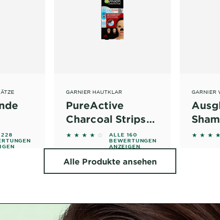
HÄTZE
GARNIER HAUTKLAR
GARNIER 
ende
PureActive
Ausg
Charcoal Strips
Sham
Anti-Mitesser
5 stars based on reviews
3.9688 out of 5 stars based on reviews
4.6341 
 228
ALLE 160
ERTUNGEN
BEWERTUNGEN
IGEN
ANZEIGEN
Alle Produkte ansehen