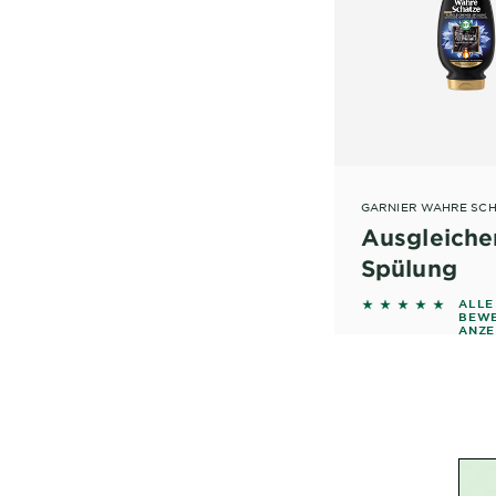
GARNIER WAHRE SC
Ausgleich
Spülung
4.6842 out of 
ALLE
BEW
ANZE