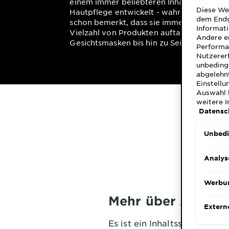
einem immer beliebteren Inhaltsstoff in d
Diese We
Hautpflege entwickelt - wahrscheinlich ha
dem Endg
schon bemerkt, dass sie immer wieder in 
Informati
Vielzahl von Produkten auftaucht, von
Andere er
Gesichtsmasken bis hin zu Seife,
Performa
Reinigungsmitteln und Peelings.
Nutzerer
unbedingt
abgelehnt
Einstellu
Auswahl 
weitere 
Datensc
Unbedi
Analys
Werbu
Mehr über Aktivk
Extern
Es ist ein Inhaltsstoff mit u