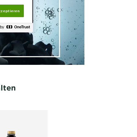
kzeptieren
lten