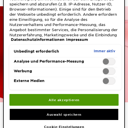
speichern und abzurufen (z.B. IP-Adresse, Nutzer-ID,
Browser-Informationen). Einige sind für den Betrieb
der Webseite unbedingt erforderlich. Andere erfordern
eine Einwilligung, so für die Analyse des
Nutzerverhaltens und Performance-Messung, das
Angebot bestimmter Services, die Personalisierung der
Nutzererfahrung, Marketingzwecke und die Einbindung
Datenschutzinformationen
Impressum
externer Medien. Nicht unbedingt erforderliche Cookies
können direkt akzeptiert ("Alle akzeptieren") oder
abgelehnt ("Ohne Einwilligung fortfahren")
Immer aktiv
Unbedingt erforderlich
werden. Individuelle Anpassungen der Einstellungen
sind ebenfalls möglich und speicherbar ("Auswahl
Analyse und Performance-Messung
speichern"). Die Auswahl kann jederzeit unter dem Link
"Cookie-Einstellungen" angepasst werden. Für weitere
Werbung
Informationen s. unsere Datenschutzinformationen.
Externe Medien
Alle akzeptieren
SLIDE 2
SLIDE 1
Auswahl speichern
Angereichert mit
Cookie-Einstellungen