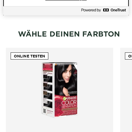
Wildrosenöl für extra lange
Farbintensität
WÄHLE DEINEN FARBTON
ONLINE TESTEN
O