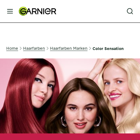
MENU
GESICHTSPFLEGE
Home
Haarfarben
Haarfarben Marken
Color Sensation
HAARPFLEGE
HAARFARBE
SONNENSCHUTZ
KÖRPERPFLEGE
SERVICES