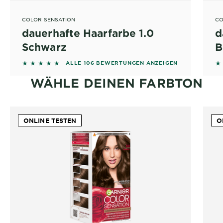
COLOR SENSATION
CO
dauerhafte Haarfarbe 1.0
d
Schwarz
B
4.8868 out of 5 stars based on reviews
4.
ALLE 106 BEWERTUNGEN ANZEIGEN
WÄHLE DEINEN FARBTON
ONLINE TESTEN
O