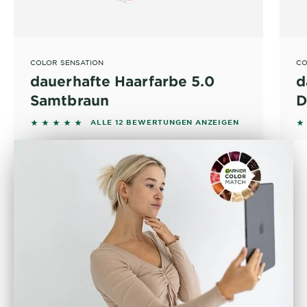
COLOR SENSATION
CO
dauerhafte Haarfarbe 5.0
d
Samtbraun
D
4.9167 out of 5 stars based on reviews
4.
ALLE 12 BEWERTUNGEN ANZEIGEN