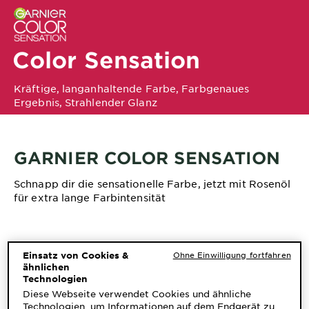
&
DIAGNOSTIK
ENTDECKEN
Color Sensation
Unsere
Kräftige, langanhaltende Farbe, Farbgenaues
Inhaltsstoffe
Ergebnis, Strahlender Glanz
Neu!
Garnier x
GARNIER COLOR SENSATION
Gisele
Garnier's Weg
Bündchen
Schnapp dir die sensationelle Farbe, jetzt mit Rosenöl
zur
für extra lange Farbintensität
Nachhaltigkeit
Cruelty Free
International
EINZIGARTIGE
Einsatz von Cookies &
Ohne Einwilligung fortfahren
Eco
INHALTSSTOFFE FÜR
ähnlichen
Beauty
Technologien
SENSATIONELLE FARBEN
Score
Diese Webseite verwendet Cookies und ähnliche
Technologien, um Informationen auf dem Endgerät zu