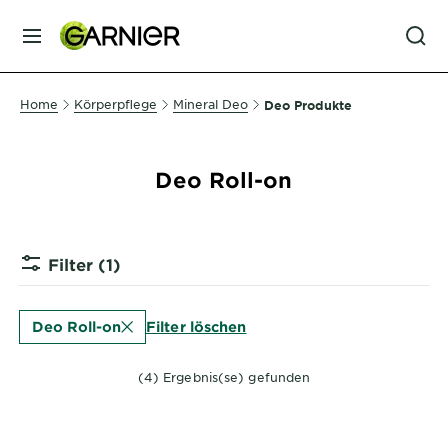
MENU
GESICHTSPFLEGE
Home
Körperpflege
Mineral Deo
Deo Produkte
HAARPFLEGE
Deo Roll-on
HAARFARBE
Filter
(1)
SONNENSCHUTZ
Filter löschen
Deo Roll-on
KÖRPERPFLEGE
(4) Ergebnis(se) gefunden
SERVICES