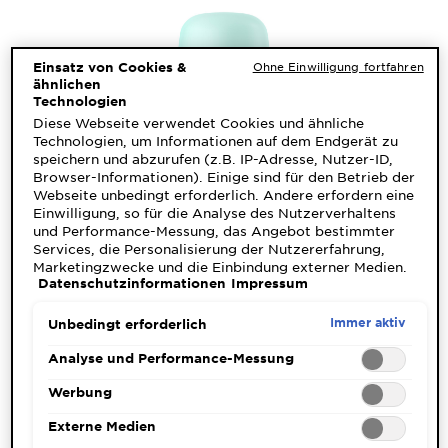
&
DIAGNOSTIK
Einsatz von Cookies &
Ohne Einwilligung fortfahren
ENTDECKEN
ähnlichen
Technologien
Unsere
Diese Webseite verwendet Cookies und ähnliche
Inhaltsstoffe
Technologien, um Informationen auf dem Endgerät zu
speichern und abzurufen (z.B. IP-Adresse, Nutzer-ID,
Browser-Informationen). Einige sind für den Betrieb der
Neu!
Webseite unbedingt erforderlich. Andere erfordern eine
Garnier x
Einwilligung, so für die Analyse des Nutzerverhaltens
Gisele
und Performance-Messung, das Angebot bestimmter
Garnier's Weg
Services, die Personalisierung der Nutzererfahrung,
Bündchen
MINERAL INVISIBLE BLACK, WHITE &
Marketingzwecke und die Einbindung externer Medien.
zur
COLORS
Datenschutzinformationen
Impressum
Nicht unbedingt erforderliche Cookies können direkt
Nachhaltigkeit
akzeptiert ("Alle akzeptieren") oder abgelehnt ("Ohne
Cruelty Free
Roll-on
Einwilligung fortfahren") werden. Individuelle
Immer aktiv
Unbedingt erforderlich
International
Anpassungen der Einstellungen sind ebenfalls möglich
und speicherbar ("Auswahl speichern"). Die Auswahl
Analyse und Performance-Messung
Alle Bewertungen ansehen
1.3659 out of 5 stars based on reviews
kann jederzeit unter dem Link "Cookie-Einstellungen"
Eco
angepasst werden. Für weitere Informationen s. unsere
Werbung
Beauty
Datenschutzinformationen.
KURZER BLICK
Score
Externe Medien