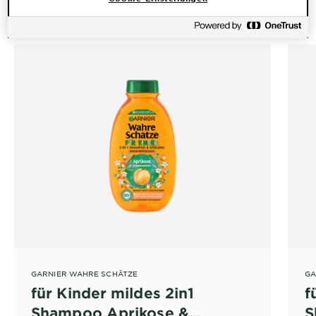
PRODUKTE FÜR KINDER
GARNIER WAHRE SCHÄTZE
GA
für Kinder mildes 2in1
f
Shampoo Aprikose &
S