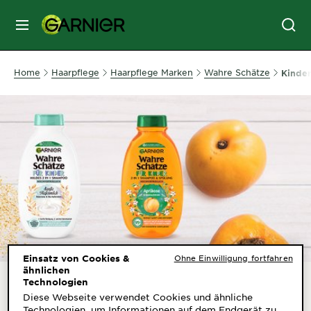
MENU
GESICHTSPFLEGE
Home
Haarpflege
Haarpflege Marken
Wahre Schätze
Kinder
HAARPFLEGE
HAARFARBE
SONNENSCHUTZ
KÖRPERPFLEGE
Einsatz von Cookies &
Ohne Einwilligung fortfahren
ähnlichen
Technologien
Diese Webseite verwendet Cookies und ähnliche
SERVICES
Technologien, um Informationen auf dem Endgerät zu