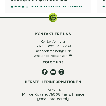
Baumwollblüte
3.7857 out of 5 stars based on reviews
4.
ALLE 14 BEWERTUNGEN ANZEIGEN
KONTAKTIERE UNS
Kontaktformular
Telefon: 0211 544 77191
Facebook Messenger
Facebook Messenger
WhatsApp Messenger
WhatsApp Messenger
FOLGE UNS
HERSTELLERINFORMATIONEN
GARNIER
14, rue Royale, 75008 Paris, France
[email protected]