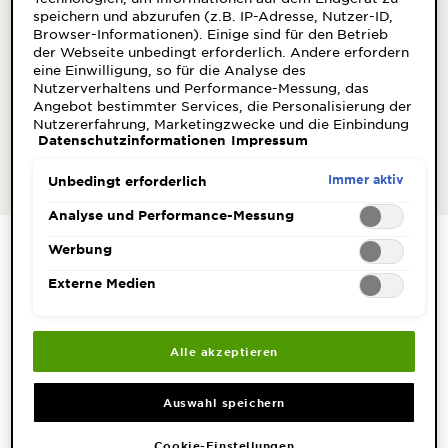
&
speichern und abzurufen (z.B. IP-Adresse, Nutzer-ID,
Für Kinder
Browser-Informationen). Einige sind für den Betrieb
DIAGNOSTIK
der Webseite unbedingt erforderlich. Andere erfordern
eine Einwilligung, so für die Analyse des
ENTDECKEN
Pflegt und reinigt empfindliches Kinderhaar sanft und
Nutzerverhaltens und Performance-Messung, das
besonders schonend – ohne in den Augen zu brennen.
Angebot bestimmter Services, die Personalisierung der
Unsere
Nutzererfahrung, Marketingzwecke und die Einbindung
Inhaltsstoffe
Datenschutzinformationen
Impressum
externer Medien. Nicht unbedingt erforderliche Cookies
Jetzt entdecken
können direkt akzeptiert ("Alle akzeptieren") oder
abgelehnt ("Ohne Einwilligung fortfahren")
Neu!
Immer aktiv
Unbedingt erforderlich
werden. Individuelle Anpassungen der Einstellungen
Garnier x
sind ebenfalls möglich und speicherbar ("Auswahl
Analyse und Performance-Messung
Gisele
speichern"). Die Auswahl kann jederzeit unter dem Link
Garnier's Weg
"Cookie-Einstellungen" angepasst werden. Für weitere
Werbung
Bündchen
Informationen s. unsere Datenschutzinformationen.
zur
ENTDECKE FÜR KINDER
Externe Medien
Nachhaltigkeit
Cruelty Free
Die Pflegeschätze der Natur, um empfindliches
Kinderhaar noch sanfter zu pflegen. Die milden,
International
Alle akzeptieren
hochverträglichen Rezepturen reinigen das Haar
besonders schonend ohne in den Augen zu brennen.
Eco
Sie befreien die Haare im Handumdrehen von Knoten
Beauty
Auswahl speichern
ohne zu ziepen und sind sanft zur Kopfhaut.
Score
Cookie-Einstellungen