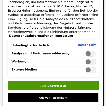
Technologien, um Informationen auf dem Endgerät zu
speichern und abzurufen (z.B. IP-Adresse, Nutzer-ID,
Browser-Informationen). Einige sind für den Betrieb der
Webseite unbedingt erforderlich. Andere erfordern eine
Einwilligung, so für die Analyse des Nutzerverhaltens
und Performance-Messung, das Angebot bestimmter
Services, die Personalisierung der Nutzererfahrung,
Marketingzwecke und die Einbindung externer Medien.
Datenschutzinformationen
Impressum
Nicht unbedingt erforderliche Cookies können direkt
akzeptiert ("Alle akzeptieren") oder abgelehnt ("Ohne
Einwilligung fortfahren") werden. Individuelle
Immer aktiv
Die schönsten Frisuren für graue
Unbedingt erforderlich
Anpassungen der Einstellungen sind ebenfalls möglich
Haare ab 60 | Garnier
und speicherbar ("Auswahl speichern"). Die Auswahl
Analyse und Performance-Messung
kann jederzeit unter dem Link "Cookie-Einstellungen"
angepasst werden. Für weitere Informationen s. unsere
Werbung
Datenschutzinformationen.
Externe Medien
Alle akzeptieren
Auswahl speichern