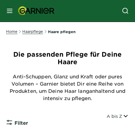
MENU
GESICHTSPFLEGE
Home
Haarpflege
Haare pflegen
HAARPFLEGE
Die passenden Pflege für Deine
Haare
HAARFARBE
Anti-Schuppen, Glanz und Kraft oder pures
Volumen – Garnier bietet Dir eine Reihe von
Produkten, um Deine Haar langanhaltend und
SONNENSCHUTZ
intensiv zu pflegen.
KÖRPERPFLEGE
Sortiert nac
A bis Z
Filter
CLOSE 
SERVICES