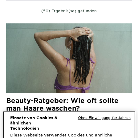
&
DIAGNOSTIK
(50) Ergebnis(se) gefunden
ENTDECKEN
Unsere
Inhaltsstoffe
Neu!
Garnier x
Gisele
Garnier's Weg
Bündchen
zur
Nachhaltigkeit
Cruelty Free
Beauty-Ratgeber: Wie oft sollte
International
man Haare waschen?
Eco
Einsatz von Cookies &
Ohne Einwilligung fortfahren
ähnlichen
Beauty
Technologien
Score
Diese Webseite verwendet Cookies und ähnliche