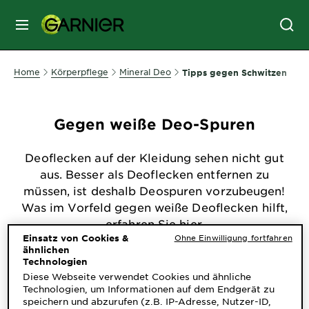
MENU
GESICHTSPFLEGE
Home
Körperpflege
Mineral Deo
Tipps gegen Schwitzen
HAARPFLEGE
Gegen weiße Deo-Spuren
Deoflecken auf der Kleidung sehen nicht gut
HAARFARBE
aus. Besser als Deoflecken entfernen zu
müssen, ist deshalb Deospuren vorzubeugen!
Was im Vorfeld gegen weiße Deoflecken hilft,
SONNENSCHUTZ
erfahren Sie hier.
Einsatz von Cookies &
Ohne Einwilligung fortfahren
ähnlichen
KÖRPERPFLEGE
Technologien
Filter
(1)
Diese Webseite verwendet Cookies und ähnliche
Technologien, um Informationen auf dem Endgerät zu
SERVICES
speichern und abzurufen (z.B. IP-Adresse, Nutzer-ID,
Filter löschen
Gegen weiße Deo-Spuren