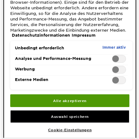
Browser-Informationen). Einige sind für den Betrieb der
&
Webseite unbedingt erforderlich. Andere erfordern eine
DIAGNOSTIK
Einwilligung, so für die Analyse des Nutzerverhaltens
(2) Ergebnis(se) gefunden
und Performance-Messung, das Angebot bestimmter
ENTDECKEN
Services, die Personalisierung der Nutzererfahrung,
Marketingzwecke und die Einbindung externer Medien.
Datenschutzinformationen
Impressum
Unsere
Nicht unbedingt erforderliche Cookies können direkt
akzeptiert ("Alle akzeptieren") oder abgelehnt ("Ohne
Inhaltsstoffe
Einwilligung fortfahren") werden. Individuelle
Immer aktiv
Unbedingt erforderlich
Anpassungen der Einstellungen sind ebenfalls möglich
Neu!
und speicherbar ("Auswahl speichern"). Die Auswahl
Analyse und Performance-Messung
Garnier x
kann jederzeit unter dem Link "Cookie-Einstellungen"
angepasst werden. Für weitere Informationen s. unsere
Werbung
Gisele
Datenschutzinformationen.
Garnier's Weg
Bündchen
Externe Medien
zur
Nachhaltigkeit
Cruelty Free
Alle akzeptieren
Alles über Deosprays -
International
Frischegefühl auf Knopfdruck
Auswahl speichern
Eco
Beauty
Cookie-Einstellungen
Score