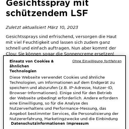
Gesichtsspray mit
&
DIAGNOSTIK
schützendem LSF
ENTDECKEN
Zuletzt aktualisiert März 10, 2023
Unsere
Gesichtssprays sind erfrischend, versorgen die Haut
Inhaltsstoffe
mit viel Feuchtigkeit und lassen sich zudem ganz
schnell und einfach auftragen. Nun aber kommt der
Neu!
Clou: Sie können sogar die Sonnencreme ersetzen!
Garnier x
Denn endlich gibt es Gesichtssprays mit LSF. Die
Einsatz von Cookies &
Ohne Einwilligung fortfahren
praktischen Helfer vereinen zahlreiche pflegende
Gisele
ähnlichen
Garnier's Weg
Eigenschaften miteinander und sollten definitiv Teil
Technologien
Bündchen
der täglichen Beauty-Routine werden. Hier kommen
Diese Webseite verwendet Cookies und ähnliche
zur
Technologien, um Informationen auf dem Endgerät zu
ein paar interessante Fakten zum trendigen
Nachhaltigkeit
speichern und abzurufen (z.B. IP-Adresse, Nutzer-ID,
Schönheitszubehör:
Cruelty Free
Browser-Informationen). Einige sind für den Betrieb
International
der Webseite unbedingt erforderlich. Andere erfordern
eine Einwilligung, so für die Analyse des
Nutzerverhaltens und Performance-Messung, das
Eco
1. WARUM EIN GESICHTSSPRAY MIT
Angebot bestimmter Services, die Personalisierung der
Beauty
LSF BESSER ABDECKT
Nutzererfahrung, Marketingzwecke und die Einbindung
Score
Datenschutzinformationen
Impressum
externer Medien. Nicht unbedingt erforderliche Cookies
können direkt akzeptiert ("Alle akzeptieren") oder