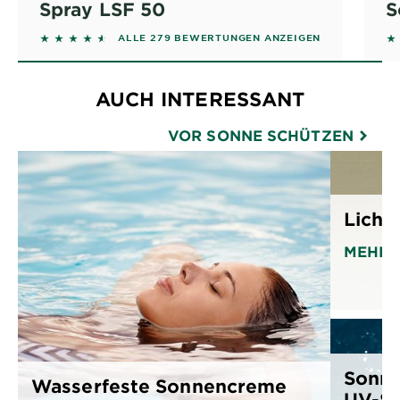
Spray LSF 50
S
4.4409 out of 5 stars based on reviews
4.
ALLE 279 BEWERTUNGEN ANZEIGEN
AUCH INTERESSANT
VOR SONNE SCHÜTZEN
Licht
MEHR 
Sonne
Wasserfeste Sonnencreme
UV-Sc