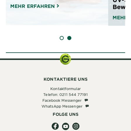
MEHR ERFAHREN
Bewe
MEHR 
SLIDE 1
SLIDE 2
KONTAKTIERE UNS
Kontaktformular
Telefon: 0211 544 77191
Facebook Messenger
Facebook Messenger
WhatsApp Messenger
WhatsApp Messenger
FOLGE UNS