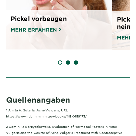
Pickel vorbeugen
Pickel
nein?
MEHR ERFAHREN
MEHR 
SLIDE 1
SLIDE 2
SLIDE 3
Quellenangaben
1 Amita H. Sutaria, Acne Vulgaris, URL:
https://www.ncbi.nlm.nih.gov/books/NBK459173/
2 Dominika Borzyszkowska, Evaluation of Hormonal Factors in Acne
Vulgaris and the Course of Acne Vulgaris Treatment with Contraceptive-