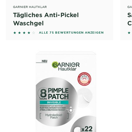
GARNIER HAUTKLAR
GA
Tägliches Anti-Pickel
S
Waschgel
C
4 out of 5 stars based on reviews
4
ALLE 75 BEWERTUNGEN ANZEIGEN