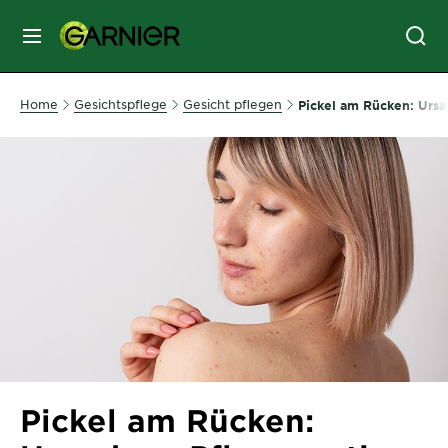
MENU
GESICHTSPFLEGE
Home
Gesichtspflege
Gesicht pflegen
Pickel am Rücken: Ursa
HAARPFLEGE
HAARFARBE
SONNENSCHUTZ
KÖRPERPFLEGE
Pickel am Rücken:
SERVICES