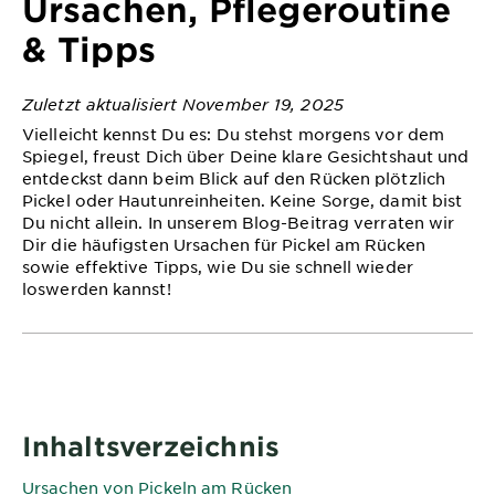
Ursachen, Pflegeroutine
&
DIAGNOSTIK
& Tipps
ENTDECKEN
Zuletzt aktualisiert November 19, 2025
Unsere
Vielleicht kennst Du es: Du stehst morgens vor dem
Inhaltsstoffe
Spiegel, freust Dich über Deine klare Gesichtshaut und
entdeckst dann beim Blick auf den Rücken plötzlich
Neu!
Pickel oder Hautunreinheiten. Keine Sorge, damit bist
Du nicht allein. In unserem Blog-Beitrag verraten wir
Garnier x
Dir die häufigsten Ursachen für Pickel am Rücken
Gisele
sowie effektive Tipps, wie Du sie schnell wieder
Garnier's Weg
Bündchen
loswerden kannst!
zur
Nachhaltigkeit
Cruelty Free
International
Eco
Inhaltsverzeichnis
Beauty
Score
Ursachen von Pickeln am Rücken