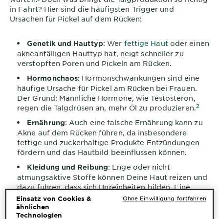
in Fahrt? Hier sind die häufigsten Trigger und
Ursachen für Pickel auf dem Rücken:
: Wer
fettige Haut
oder einen
Genetik und Hauttyp
akneanfälligen Hauttyp hat, neigt schneller zu
verstopften Poren und Pickeln am Rücken.
: Hormonschwankungen sind eine
Hormonchaos
häufige Ursache für Pickel am Rücken bei Frauen.
Der Grund: Männliche Hormone, wie Testosteron,
2
regen die Talgdrüsen an, mehr Öl zu produzieren.
: Auch eine falsche Ernährung kann zu
Ernährung
Akne auf dem Rücken führen, da insbesondere
fettige und zuckerhaltige Produkte Entzündungen
fördern und das Hautbild beeinflussen können.
: Enge oder nicht
Kleidung und Reibung
atmungsaktive Stoffe können Deine Haut reizen und
dazu führen, dass sich Unreinheiten bilden. Eine
weitere mögliche Ursache sind allergische
Einsatz von Cookies &
Ohne Einwilligung fortfahren
Reaktionen auf bestimmte Stoffe oder
ähnlichen
Technologien
Hautirritationen durch Reibung, beispielsweise