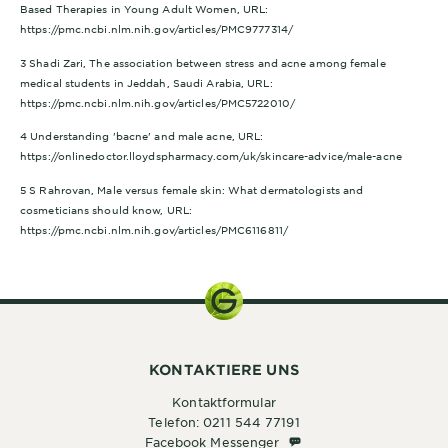
Based Therapies in Young Adult Women, URL:
https://pmc.ncbi.nlm.nih.gov/articles/PMC9777314/
3 Shadi Zari, The association between stress and acne among female
medical students in Jeddah, Saudi Arabia, URL:
https://pmc.ncbi.nlm.nih.gov/articles/PMC5722010/
4 Understanding 'bacne' and male acne, URL:
https://onlinedoctor.lloydspharmacy.com/uk/skincare-advice/male-acne
5 S Rahrovan, Male versus female skin: What dermatologists and
cosmeticians should know, URL:
https://pmc.ncbi.nlm.nih.gov/articles/PMC6116811/
KONTAKTIERE UNS
Kontaktformular
Telefon: 0211 544 77191
Facebook Messenger
Facebook Messenger