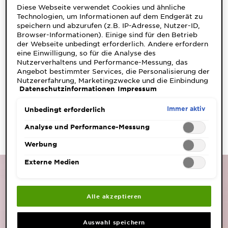
Diese Webseite verwendet Cookies und ähnliche
durch BH-Träger oder Rucksackgurte.
Technologien, um Informationen auf dem Endgerät zu
: Plötzlich Pickel auf dem
Hygiene & falsche Pflege
speichern und abzurufen (z.B. IP-Adresse, Nutzer-ID,
Rücken? Häufig steckt selten gewechselte
Browser-Informationen). Einige sind für den Betrieb
Bettwäsche oder Handtücher, Dein verschwitztes T-
der Webseite unbedingt erforderlich. Andere erfordern
eine Einwilligung, so für die Analyse des
Shirt oder ein Duschschwamm voller Bakterien
Nutzerverhaltens und Performance-Messung, das
dahinter. Auch zu reichhaltige oder fettige
Angebot bestimmter Services, die Personalisierung der
Körperpflege
kann die Poren verstopfen.
Nutzererfahrung, Marketingzwecke und die Einbindung
Datenschutzinformationen
Impressum
: Stress erhöht den Cortisolspiegel. Dieses
externer Medien. Nicht unbedingt erforderliche Cookies
Stress
können direkt akzeptiert ("Alle akzeptieren") oder
Hormon kann die Talgdrüsen aktivieren und
abgelehnt ("Ohne Einwilligung fortfahren")
Immer aktiv
Unbedingt erforderlich
Entzündungen fördern – beides steigert das Risiko
werden. Individuelle Anpassungen der Einstellungen
3
für Pickel am Rücken und Akne auf den Schultern.
sind ebenfalls möglich und speicherbar ("Auswahl
Analyse und Performance-Messung
speichern"). Die Auswahl kann jederzeit unter dem Link
"Cookie-Einstellungen" angepasst werden. Für weitere
Werbung
Informationen s. unsere Datenschutzinformationen.
Externe Medien
Alle akzeptieren
Auswahl speichern