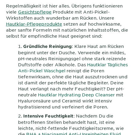
Regelmäßigkeit ist hier alles. Übrigens funktionieren
viele
Gesichtspflege
Produkte mit Anti-Pickel-
Wirkstoffen auch wunderbar am Rücken. Unsere
Hautklar-Pflegeprodukte
setzen auf hochwirksame,
aber sanfte Formeln mit natürlichen Inhaltsstoffen, die
selbst für empfindliche Haut geeignet sind:
: Klare Haut am Rücken
Gründliche Reinigung
beginnt unter der Dusche. Verwende ein mildes,
pH-neutrales Reinigungsgel ohne stark reizende
Duftstoffe oder Alkohole. Das
Hautklar Tägliches
Anti-Pickel Waschgel
reinigt die Poren
tiefenwirksam, ohne die Haut auszutrocknen und
ist damit der perfekte tägliche Begleiter. Deine
Haut verlangt nach mehr Feuchtigkeit? Der pH-
neutrale
Hautklar Hydrating Deep Cleanser
mit
Hyaluronsäure und Ceramid wirkt intensiv
hydratisierend und verfeinert die Poren.
: Nachdem Du die
Intensive Feuchtigkeit
betroffenen Stellen behandelt hast, ist eine
leichte, nicht-fettende Feuchtigkeitscreme, wie
die
BHA + Niacinamid Anti-Unreinheiten Fluid