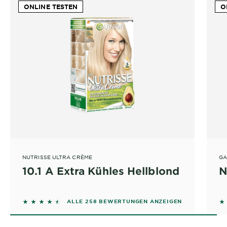
ONLINE TESTEN
O
NUTRISSE ULTRA CRÈME
GA
10.1 A Extra Kühles Hellblond
N
4.3798 out of 5 stars based on reviews
4.
ALLE 258 BEWERTUNGEN ANZEIGEN