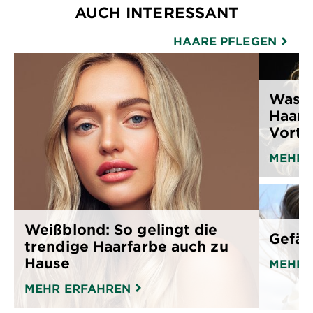
AUCH INTERESSANT
HAARE PFLEGEN
Was s
Haarf
Vortei
MEHR 
Weißblond: So gelingt die
Gefär
trendige Haarfarbe auch zu
Hause
MEHR 
MEHR ERFAHREN