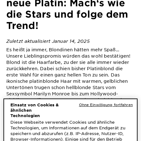
neue Platin: Mach‘s wie
&
DIAGNOSTIK
die Stars und folge dem
Trend!
ENTDECKEN
Unsere
Zuletzt aktualisiert Januar 14, 2025
Inhaltsstoffe
Es heißt ja immer, Blondinen hätten mehr Spaß…
Unsere Lieblingspromis würden das wohl bestätigen!
Neu!
Blond ist die Haarfarbe, zu der sie alle immer wieder
Garnier x
zurückkehren. Dabei schien bisher Platinblond die
Gisele
erste Wahl für einen ganz hellen Ton zu sein. Das
Garnier's Weg
Bündchen
ikonische platinblonde Haar mit warmen, gelblichen
zur
Untertönen trugen schon hellblonde Stars vom
Nachhaltigkeit
Sexsymbol Marilyn Monroe bis zum Hollywood-
Cruelty Free
Liebling Jennifer Lawrence, was dem Platinblond
Einsatz von Cookies &
Ohne Einwilligung fortfahren
International
immer wieder einen neuen Popularitätsschub gab. In
ähnlichen
letzter Zeit zeigen sich jedoch viele A-Promis mit
Technologien
einem ganz neuen Ton: einem noch helleren,
Eco
kühlen
Diese Webseite verwendet Cookies und ähnliche
mit silbrigen Untertönen. Das macht es zu einer
Blond
Beauty
Technologien, um Informationen auf dem Endgerät zu
coolen, edgy Variante von weißblondem Haar.
speichern und abzurufen (z.B. IP-Adresse, Nutzer-ID,
Score
Browser-Informationen). Einige sind für den Betrieb