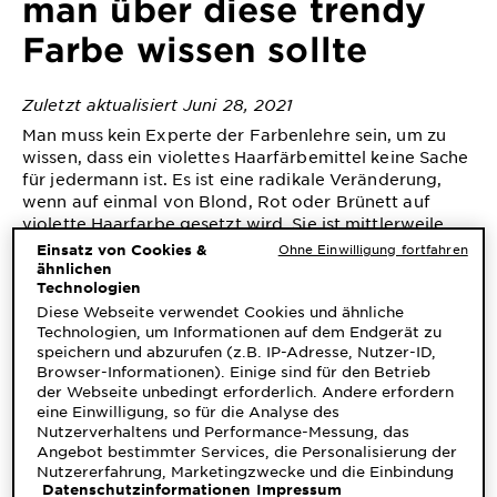
man über diese trendy
&
DIAGNOSTIK
Farbe wissen sollte
ENTDECKEN
Zuletzt aktualisiert Juni 28, 2021
Unsere
Man muss kein Experte der Farbenlehre sein, um zu
Inhaltsstoffe
wissen, dass ein violettes Haarfärbemittel keine Sache
für jedermann ist. Es ist eine radikale Veränderung,
Neu!
wenn auf einmal von Blond, Rot oder Brünett auf
violette Haarfarbe gesetzt wird. Sie ist mittlerweile
Garnier x
ganz bequem fürs Färben zu Hause erhältlich – dafür
Einsatz von Cookies &
Ohne Einwilligung fortfahren
Gisele
gilt es Folgendes zu beachten:
ähnlichen
Garnier's Weg
Bündchen
Technologien
zur
Diese Webseite verwendet Cookies und ähnliche
Nachhaltigkeit
Technologien, um Informationen auf dem Endgerät zu
Cruelty Free
speichern und abzurufen (z.B. IP-Adresse, Nutzer-ID,
Welcher lila Farbton passt am besten
Browser-Informationen). Einige sind für den Betrieb
International
zum Hautton?
der Webseite unbedingt erforderlich. Andere erfordern
eine Einwilligung, so für die Analyse des
Als die Farben Violett, Grün und Blau für
Eco
Nutzerverhaltens und Performance-Messung, das
Haarfärbemittel eingeführt wurden, hat man die
Beauty
Angebot bestimmter Services, die Personalisierung der
Farbtheorien über Bord geworfen – alles ist
Nutzererfahrung, Marketingzwecke und die Einbindung
Score
möglich! Viele Farben des aktuellen Ombré-Trends,
Datenschutzinformationen
Impressum
externer Medien. Nicht unbedingt erforderliche Cookies