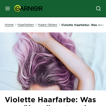
MENU
GESICHTSPFLEGE
Home
Haarfarben
Haare färben
Violette Haarfarbe: Was man 
HAARPFLEGE
HAARFARBE
SONNENSCHUTZ
KÖRPERPFLEGE
Violette Haarfarbe: Was
SERVICES