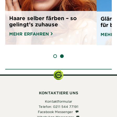
Haare selber färben – so
Glänz
gelingt’s zuhause
für bl
MEHR ERFAHREN
MEHR 
SLIDE 1
SLIDE 2
KONTAKTIERE UNS
Kontaktformular
Telefon: 0211 544 77191
Facebook Messenger
Facebook Messenger
WhatsApp Messenger
WhatsApp Messenger