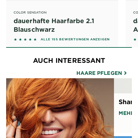
COLOR SENSATION
CO
dauerhafte Haarfarbe 2.1
d
Blauschwarz
A
4.7871 out of 5 stars based on reviews
4
ALLE 155 BEWERTUNGEN ANZEIGEN
AUCH INTERESSANT
HAARE PFLEGEN
Shamp
MEHR 