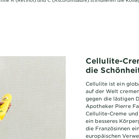
mine A (Retinol) und C (Ascorbinsäure) stimulieren die Koll
Cellulite-Cre
die Schönhei
Cellulite ist ein gl
auf der Welt creme
gegen die lästigen D
Apotheker Pierre Fa
Cellulite-Creme und
ein besseres Körper
die Französinnen ei
europäischen Verwen