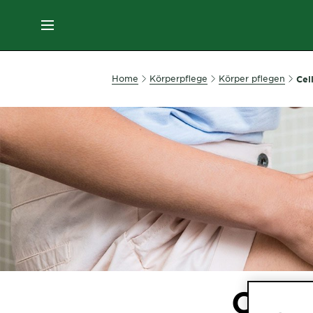
MENU
GESICHTSPFLEGE
Home
Körperpflege
Körper pflegen
Cel
HAARPFLEGE
HAARFARBE
SONNENSCHUTZ
KÖRPERPFLEGE
Cellu
SERVICES