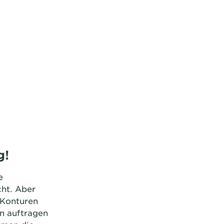
g!
e
cht. Aber
 Konturen
en auftragen