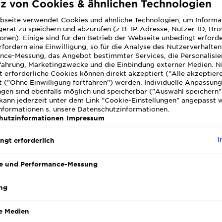
tz von Cookies & ähnlichen Technologien
e Powerpflege für sichtbare Erfolge
bseite verwendet Cookies und ähnliche Technologien, um Informa
erät zu speichern und abzurufen (z.B. IP-Adresse, Nutzer-ID, Br
siert März 28, 2024
onen). Einige sind für den Betrieb der Webseite unbedingt erforde
fordern eine Einwilligung, so für die Analyse des Nutzerverhalte
t der Frauen gehören zu den glücklichen, die keine Cellulite 
nce-Messung, das Angebot bestimmter Services, die Personalisie
 eine Vielzahl von Beauty-Produkten, um Cellulite zu reduzie
fahrung, Marketingzwecke und die Einbindung externer Medien. N
 kann tatsächlich helfen, die unschönen Dellen in den Griff
 erforderliche Cookies können direkt akzeptiert ("Alle akzeptier
d zu verbessern. Hier erfährst du, wie du die richtige Cellul
 ("Ohne Einwilligung fortfahren") werden. Individuelle Anpassun
ngen sind ebenfalls möglich und speicherbar ("Auswahl speichern"
kann jederzeit unter dem Link "Cookie-Einstellungen" angepasst 
 ist eine hochspezialisierte Feuchtigkeitspflege für den Körp
Informationen s. unsere Datenschutzinformationen.
g. Außer Cellulite-Creme mit einer sahnigen Textur gibt es le
hutzinformationen
Impressum
s. Frauen stellen hohe Ansprüche an die Extra-Pflegeeinheit
 Po. Sie wollen sichtbare Erfolge. Und sie wollen sie schnell
I
ngt erforderlich
ptimaler Partner, um gegen die unschönen Dellen vorzugehe
fe einer Cellulite-Creme können den Hautstoffwechsel ankurb
e und Performance-Messung
rken. Mit cleveren Kombinationen hocheffektiver Wirkstoff
Hautschichten sichtbar zu straffen. Cellulite-Creme verbesser
ng
as Resultat: Die Haut wirkt glatter, und die gefürchteten De
.
e Medien