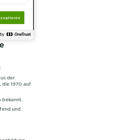
kzeptieren
re
:
aus der
 die 1970 auf
a bekannt.
ffend und