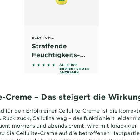
BODY TONIC
Straffende
Feuchtigkeits-
Lotion
4.7387 out of 5 stars based on reviews
ALLE 199
BEWERTUNGEN
ANZEIGEN
te-Creme – Das steigert die Wirkun
 für den Erfolg einer Cellulite-Creme ist die korrekt
Ruck zuck, Cellulite weg – das funktioniert leider ni
ent morgens und abends cremt, wird mit knackigen
zu die Cellulite-Creme auf die betroffenen Hautparti