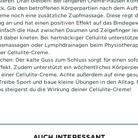
ieren. Dran bleiben! Bei längeren Creme-Pausen ko
ck. Gib den betroffenen Körperpartien nach dem Auf
reme noch eine zusätzliche Zupfmassage. Diese regt d
g an und hat einen positiven Effekt auf das Bindege
Einfach die Haut zwischen Daumen und Zeigefinger le
 dabei kneten. Bei hartnäckiger Cellulite unterstütz
smassagen oder Lymphdrainagen beim Physiotherap
er Cellulite-Creme.
hen: Der kalte Guss zum Schluss sorgt für einen sof
ffekt. Zudem unterstützt ein wöchentliches Körperpee
iner Cellulite-Creme. Achte außerdem auf eine ges
Treibe Sport und baue kleine Übungen in den Alltag. 
ps steigerst du die Wirkung deiner Cellulite-Creme!
AUCH INTERESSANT