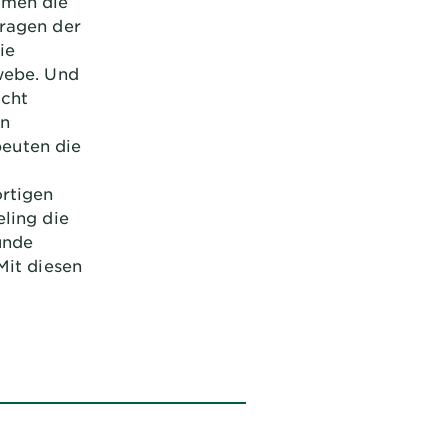
mmen die
tragen der
ie
webe. Und
icht
en
euten die
ortigen
ling die
unde
Mit diesen