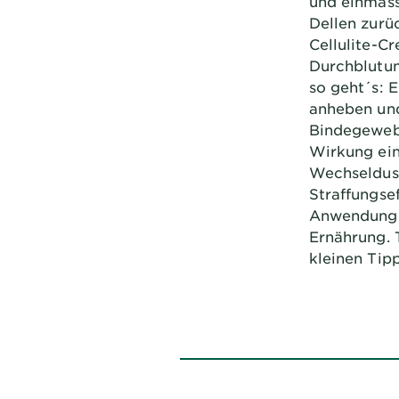
und einmass
Dellen zurü
Cellulite-C
Durchblutun
so geht´s: 
anheben und
Bindegeweb
Wirkung ein
Wechseldusc
Straffungse
Anwendung e
Ernährung. 
kleinen Tip