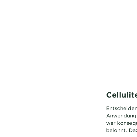
Celluli
Entscheidend
Anwendung. 
wer konsequ
belohnt. Da