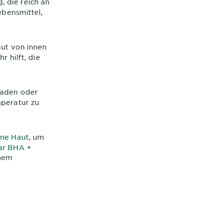
 die reich an
ebensmittel,
aut von innen
 hilft, die
Baden oder
mperatur zu
ine Haut
, um
ar BHA +
ohem