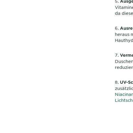
Ausg
Vitamine
da dies
Ausre
heraus m
Hauthyd
Verme
Duschen
reduzie
UV-Sc
zusätzl
Niacina
Lichtsc