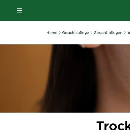
MENU
GESICHTSPFLEGE
Home
Gesichtspflege
Gesicht pflegen
T
HAARPFLEGE
HAARFARBE
SONNENSCHUTZ
KÖRPERPFLEGE
Troc
SERVICES