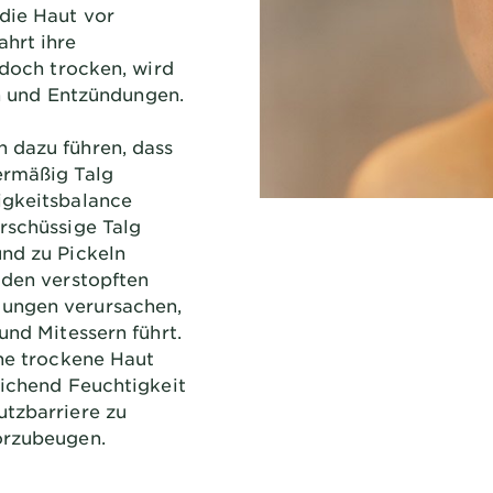
die Haut vor
hrt ihre
edoch trocken, wird
nen und Entzündungen.
 dazu führen, dass
ermäßig Talg
igkeitsbalance
rschüssige Talg
und zu Pickeln
 den verstopften
ungen verursachen,
und Mitessern führt.
kne trockene Haut
eichend Feuchtigkeit
utzbarriere zu
orzubeugen.