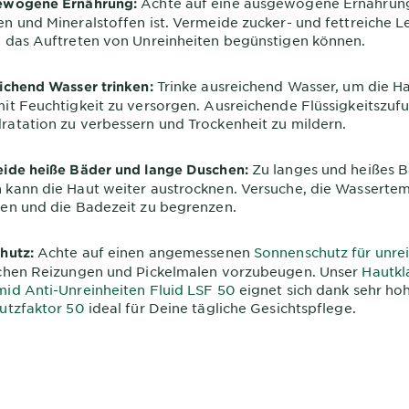
Achte auf eine ausgewogene Ernährung,
ewogene Ernährung:
n und Mineralstoffen ist. Vermeide zucker- und fettreiche L
e das Auftreten von Unreinheiten begünstigen können.
Trinke ausreichend Wasser, um die H
ichend Wasser trinken:
it Feuchtigkeit zu versorgen. Ausreichende Flüssigkeitszufuhr
ratation zu verbessern und Trockenheit zu mildern.
Zu langes und heißes 
ide heiße Bäder und lange Duschen:
 kann die Haut weiter austrocknen. Versuche, die Wasserte
ren und die Badezeit zu begrenzen.
Achte auf einen angemessenen
Sonnenschutz für unre
hutz:
ichen Reizungen und Pickelmalen vorzubeugen. Unser
Hautkl
mid Anti-Unreinheiten Fluid LSF 50
eignet sich dank sehr h
hutzfaktor 50
ideal für Deine tägliche Gesichtspflege.