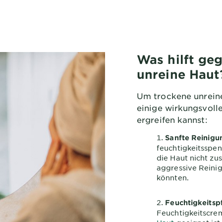
Was hilft ge
unreine Haut
Um trockene unreine
einige wirkungsvol
ergreifen kannst:
Sanfte Reinigu
feuchtigkeitsspe
die Haut nicht zu
aggressive Reinig
könnten.
Feuchtigkeitsp
Feuchtigkeitscrem