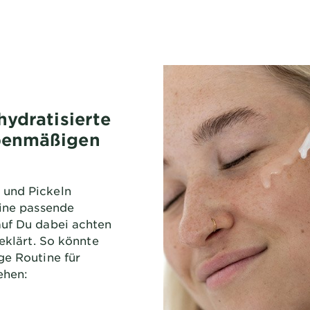
hydratisierte
benmäßigen
 und Pickeln
eine passende
auf Du dabei achten
geklärt. So könnte
ge Routine für
ehen: