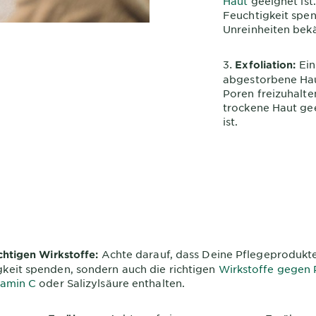
Haut
geeignet ist.
Feuchtigkeit spen
Unreinheiten bek
Ein
Exfoliation:
abgestorbene Hau
Poren freizuhalte
trockene Haut gee
ist.
Achte darauf, dass Deine Pflegeprodukte
ichtigen Wirkstoffe:
gkeit spenden, sondern auch die richtigen
Wirkstoffe gegen 
tamin C
oder Salizylsäure enthalten.