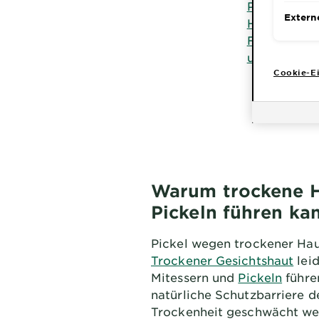
Pflegerouti
Extern
Hausmittel 
Fazit: Pick
und vorbeu
Cookie-Ei
Warum trockene H
Pickeln führen ka
Pickel wegen trockener Ha
Trockener Gesichtshaut
leid
Mitessern und
Pickeln
führe
natürliche Schutzbarriere 
Trockenheit geschwächt we