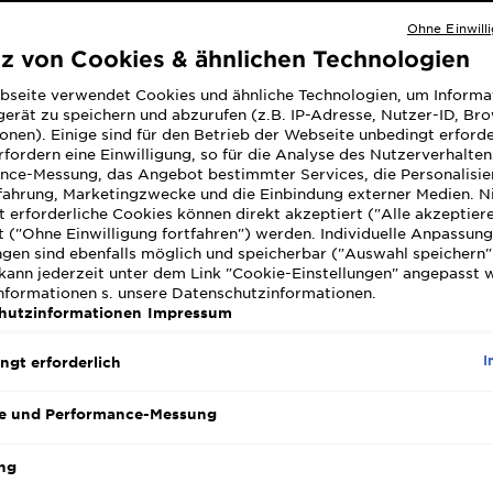
 Tipps helfen!
Ohne Einwill
tz von Cookies & ähnlichen Technologien
bseite verwendet Cookies und ähnliche Technologien, um Informa
siert März 04, 2026
erät zu speichern und abzurufen (z.B. IP-Adresse, Nutzer-ID, Br
und Pickel können eine große Herausforderung darstellen. 
onen). Einige sind für den Betrieb der Webseite unbedingt erforde
zu kämpfen hast, bist Du nicht allein. Viele Menschen leiden
fordern eine Einwilligung, so für die Analyse des Nutzerverhalte
nce-Messung, das Angebot bestimmter Services, die Personalisie
 trockener Haut und Pickeln. Doch was sind die Ursachen fü
fahrung, Marketingzwecke und die Einbindung externer Medien. N
m Deine Haut zu verstehen und die perfekte Balance zu fin
 erforderliche Cookies können direkt akzeptiert ("Alle akzeptier
ckene Haut und Pickel entstehen können. Erfahre mehr über 
 ("Ohne Einwilligung fortfahren") werden. Individuelle Anpassun
rockener Haut und was dagegen hilft.
ngen sind ebenfalls möglich und speicherbar ("Auswahl speichern"
kann jederzeit unter dem Link "Cookie-Einstellungen" angepasst 
Informationen s. unsere Datenschutzinformationen.
hutzinformationen
Impressum
I
ngt erforderlich
verzeichnis
e und Performance-Messung
ene Haut zu Pickeln führen kann
ng
egen trockene und unreine Haut?