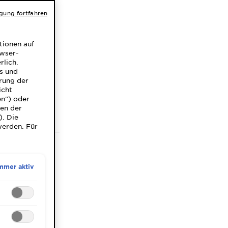
igung fortfahren
tionen auf
owser-
Wenn Du mit
rlich.
 unter der
ns und
rung der
r diese
icht
den, musst Du
en") oder
die Ursachen
gen der
). Die
werden. Für
mmer aktiv