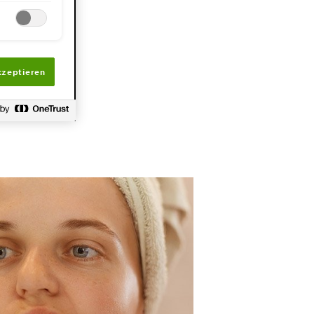
t
gegenwirken
kzeptieren