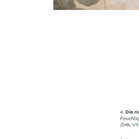
Die r
Feuchti
Zink,
Vi