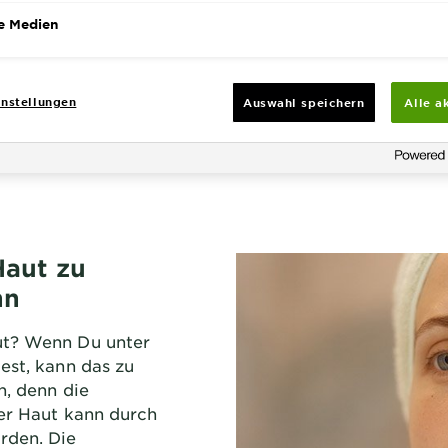
ne für hydratisierte Haut und einen ebenmäßigen Tein
e Medien
gegen trockene Haut und Pickel
eln und trockener Haut mit der passenden Pflege ent
gen
nstellungen
Auswahl speichern
Alle a
aut zu
nn
ut? Wenn Du unter
est, kann das zu
n, denn die
der Haut kann durch
rden. Die