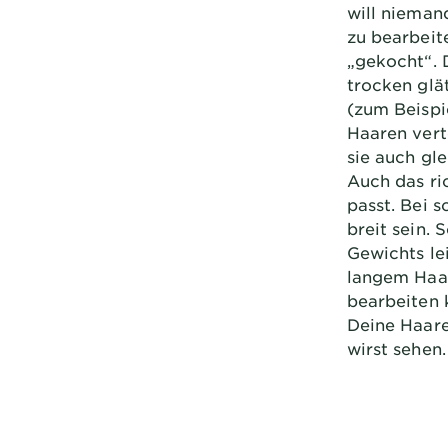
will niemand
zu bearbeit
„gekocht“. 
trocken glä
(zum Beispi
Haaren verte
sie auch gle
Auch das ric
passt. Bei s
breit sein.
Gewichts le
langem Haar
bearbeiten 
Deine Haare
wirst sehen.