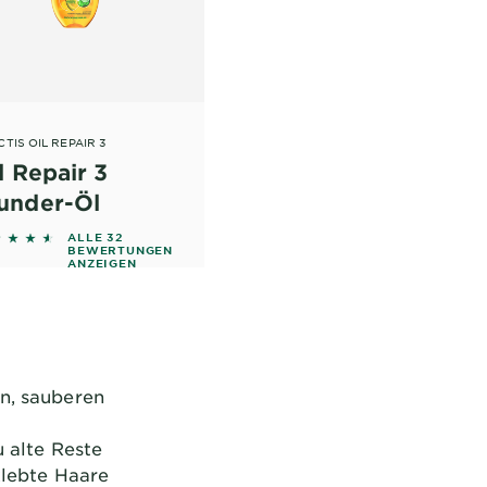
TIS OIL REPAIR 3
l Repair 3
under-Öl
375 out of 5 stars based on reviews
ALLE 32
BEWERTUNGEN
ANZEIGEN
n, sauberen
 alte Reste
klebte Haare