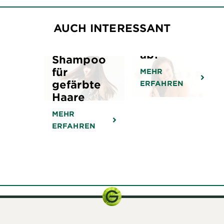
Deine
AUCH INTERESSANT
Haare
brechen
ab?
Shampoo
für
MEHR
gefärbte
ERFAHREN
Haare
MEHR
ERFAHREN