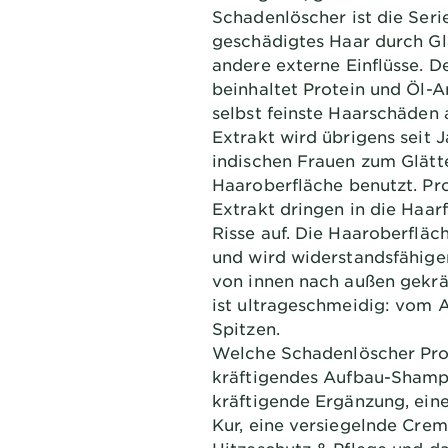
Schadenlöscher ist die Ser
geschädigtes Haar durch Gl
andere externe Einflüsse. 
beinhaltet Protein und Öl-A
selbst feinste Haarschäden 
Extrakt wird übrigens seit 
indischen Frauen zum Glätt
Haaroberfläche benutzt. Pr
Extrakt dringen in die Haarf
Risse auf. Die Haaroberfläc
und wird widerstandsfähiger
von innen nach außen gekräf
ist ultrageschmeidig: vom A
Spitzen.
Welche Schadenlöscher Prod
kräftigendes Aufbau-Shampo
kräftigende Ergänzung, ein
Kur, eine versiegelnde Cre