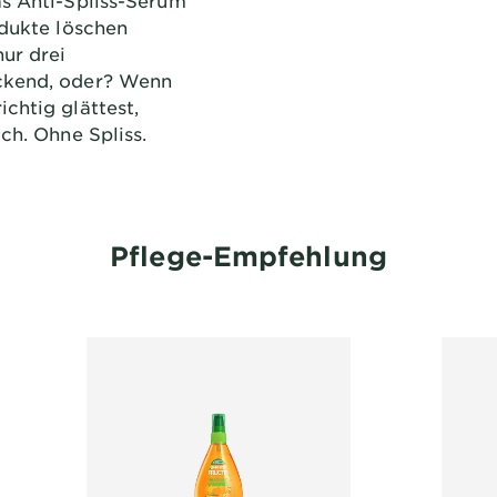
as Anti-Spliss-Serum
odukte löschen
ur drei
ckend, oder? Wenn
chtig glättest,
ch. Ohne Spliss.
Pflege-Empfehlung