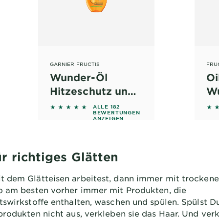
GARNIER FRUCTIS
FRUC
Wunder-Öl
Oi
Hitzeschutz und
W
Anti-Frizz Pflege
d on reviews
4.7527 out of 5 stars based on reviews
4.4
ALLE 182
BEWERTUNGEN
ANZEIGEN
ür richtiges Glätten
 dem Glätteisen arbeitest, dann immer mit trockene
o am besten vorher immer mit Produkten, die
tswirkstoffe enthalten, waschen und spülen. Spülst Du
produkten nicht aus, verkleben sie das Haar. Und ver