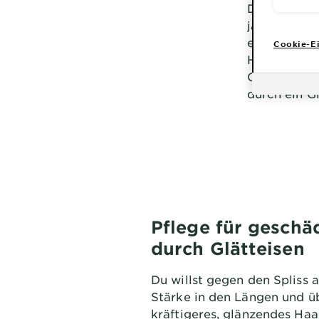
Dass Hitze n
ja auch hei
es nicht, d
Cookie-Ei
Haarindustr
Glätten vor
durch ein G
Pflege für geschä
durch Glätteisen
Du willst gegen den Spliss
Stärke in den Längen und ü
kräftigeres, glänzendes Haa