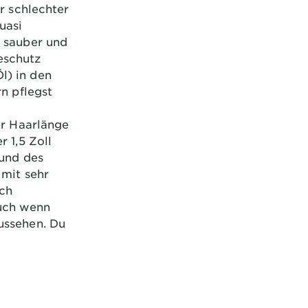
ur schlechter
uasi
r sauber und
eschutz
l) in den
rn pflegst
er Haarlänge
r 1,5 Zoll
rund des
 mit sehr
ich
Auch wenn
ussehen. Du