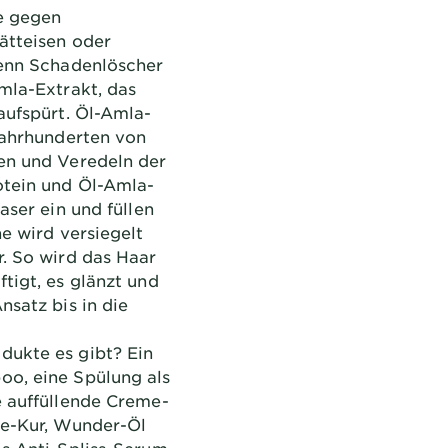
ie gegen
ätteisen oder
Denn Schadenlöscher
mla-Extrakt, das
aufspürt. Öl-Amla-
Jahrhunderten von
en und Veredeln der
otein und Öl-Amla-
aser ein und füllen
he wird versiegelt
. So wird das Haar
tigt, es glänzt und
nsatz bis in die
ukte es gibt? Ein
o, eine Spülung als
e auffüllende Creme-
me-Kur, Wunder-Öl