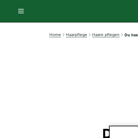
MENU
GESICHTSPFLEGE
Home
Haarpflege
Haare pflegen
Du has
HAARPFLEGE
HAARFARBE
SONNENSCHUTZ
KÖRPERPFLEGE
Du h
SERVICES