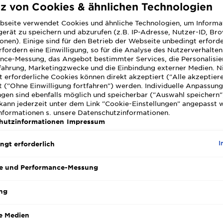
tz von Cookies & ähnlichen Technologien
 Glätteisen?
bseite verwendet Cookies und ähnliche Technologien, um Informa
erät zu speichern und abzurufen (z.B. IP-Adresse, Nutzer-ID, Br
onen). Einige sind für den Betrieb der Webseite unbedingt erforde
ht so bleiben.
fordern eine Einwilligung, so für die Analyse des Nutzerverhalte
nce-Messung, das Angebot bestimmter Services, die Personalisie
siert November 23, 2023
fahrung, Marketingzwecke und die Einbindung externer Medien. N
s dank Glätteisen auch: „Ade, Locken, hallo, glattes Haar“? Ei
 erforderliche Cookies können direkt akzeptiert ("Alle akzeptier
 im späten neunzehnten Jahrhundert das Glätteisen erfunde
 ("Ohne Einwilligung fortfahren") werden. Individuelle Anpassun
ngen sind ebenfalls möglich und speicherbar ("Auswahl speichern"
ngs noch nicht Glätteisen. Und eigentlich waren es auch nur
kann jederzeit unter dem Link "Cookie-Einstellungen" angepasst 
te Bügeleisen, die verwendet wurden, um Naturlocken oder 
Informationen s. unsere Datenschutzinformationen.
hat gut funktioniert, war aber schädlich für die Haare. Seitd
hutzinformationen
Impressum
verändert, geschädigtes Haar durch Glätteisen kommt aber 
I
ngt erforderlich
e und Performance-Messung
ng
igtes Haar durch Glätteisen
e Medien