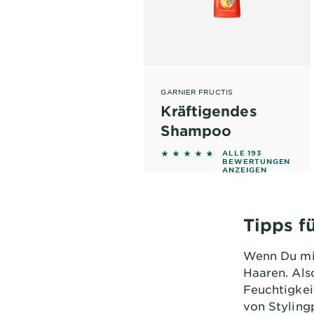
GARNIER FRUCTIS
Kräftigendes
Shampoo
4.6062 out of 5 stars base
ALLE 193
BEWERTUNGEN
ANZEIGEN
Tipps f
Wenn Du mit
Haaren. Als
Feuchtigkei
von Styling