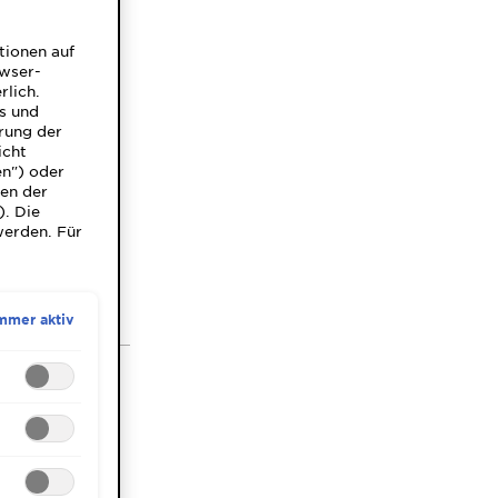
tionen auf
owser-
rlich.
ns und
rung der
icht
n Hoch auf
en") oder
n hat. Damals
gen der
). Die
 heiße Kämme
werden. Für
welliges Haar
em hat sich
immer noch ab
mmer aktiv