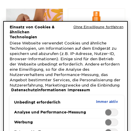
Einsatz von Cookies &
Ohne Einwilligung fortfahren
ähnlichen
Technologien
Diese Webseite verwendet Cookies und ähnliche
Technologien, um Informationen auf dem Endgerät zu
speichern und abzurufen (z.B. IP-Adresse, Nutzer-ID,
Browser-Informationen). Einige sind für den Betrieb
der Webseite unbedingt erforderlich. Andere erfordern
eine Einwilligung, so für die Analyse des
Nutzerverhaltens und Performance-Messung, das
Angebot bestimmter Services, die Personalisierung der
Nutzererfahrung, Marketingzwecke und die Einbindung
Datenschutzinformationen
Impressum
externer Medien. Nicht unbedingt erforderliche Cookies
können direkt akzeptiert ("Alle akzeptieren") oder
abgelehnt ("Ohne Einwilligung fortfahren")
Immer aktiv
Unbedingt erforderlich
Was bedeutet
werden. Individuelle Anpassungen der Einstellungen
sind ebenfalls möglich und speicherbar ("Auswahl
Analyse und Performance-Messung
Lichtschutzfaktor 30
speichern"). Die Auswahl kann jederzeit unter dem Link
"Cookie-Einstellungen" angepasst werden. Für weitere
Werbung
eigentlich?
Informationen s. unsere Datenschutzinformationen.