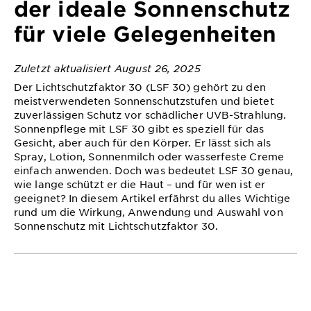
der ideale Sonnenschutz
&
DIAGNOSTIK
für viele Gelegenheiten
ENTDECKEN
Zuletzt aktualisiert August 26, 2025
Unsere
Der Lichtschutzfaktor 30 (LSF 30) gehört zu den
Inhaltsstoffe
meistverwendeten Sonnenschutzstufen und bietet
zuverlässigen Schutz vor schädlicher UVB-Strahlung.
Neu!
Sonnenpflege mit LSF 30 gibt es speziell für das
Garnier x
Gesicht, aber auch für den Körper. Er lässt sich als
Spray, Lotion, Sonnenmilch oder wasserfeste Creme
Gisele
einfach anwenden. Doch was bedeutet LSF 30 genau,
Garnier's Weg
Bündchen
wie lange schützt er die Haut – und für wen ist er
zur
geeignet? In diesem Artikel erfährst du alles Wichtige
Nachhaltigkeit
rund um die Wirkung, Anwendung und Auswahl von
Cruelty Free
Sonnenschutz mit Lichtschutzfaktor 30.
International
Eco
Beauty
Score