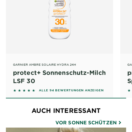
GARNIER AMBRE SOLAIRE HYDRA 24H
GA
protect+ Sonnenschutz-Milch
p
LSF 30
S
4.6702 out of 5 stars based on reviews
4
ALLE 94 BEWERTUNGEN ANZEIGEN
AUCH INTERESSANT
VOR SONNE SCHÜTZEN