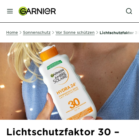
MENU
GESICHTSPFLEGE
Home
Sonnenschutz
Vor Sonne schützen
Lichtschutzfaktor 3
HAARPFLEGE
HAARFARBE
SONNENSCHUTZ
KÖRPERPFLEGE
Lichtschutzfaktor 30 –
SERVICES