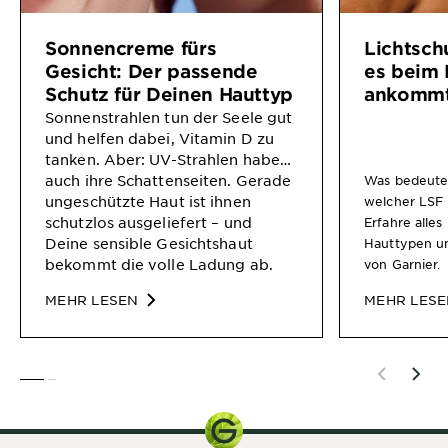
Sonnencreme fürs
Lichtsch
Gesicht: Der passende
es beim 
Schutz für Deinen Hauttyp
ankomm
Sonnenstrahlen tun der Seele gut
und helfen dabei, Vitamin D zu
tanken. Aber: UV-Strahlen haben
auch ihre Schattenseiten. Gerade
Was bedeutet
ungeschützte Haut ist ihnen
welcher LSF 
schutzlos ausgeliefert – und
Erfahre alle
Deine sensible Gesichtshaut
Hauttypen u
bekommt die volle Ladung ab.
von Garnier.
Umso wichtiger, dass Du sie nicht
MEHR LESEN
MEHR LES
nur zuverlässig schützt, sondern
auch intensiv pflegst. Welche
Sonnencreme fürs Gesicht zu
Deinem Hauttyp passt und wie
SLIDE 1
SLIDE 2
Du Deine Haut beim
Sonnenbaden richtig schützt,
erfährst Du jetzt!