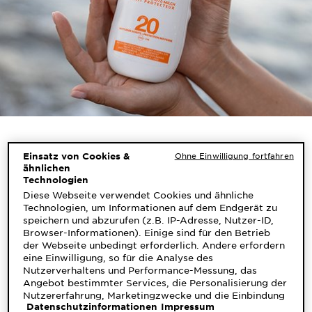
Was ist Sonnenmilch?
Einsatz von Cookies &
Ohne Einwilligung fortfahren
ähnlichen
Sonnenmilch ist eine flüssige Lotion, die hauptsächlich
Technologien
aus Wasser, Öl und UV-Filtern zum Schutz vor
Diese Webseite verwendet Cookies und ähnliche
Sonnenstrahlen besteht. Weitere Inhaltsstoffe wie
Technologien, um Informationen auf dem Endgerät zu
Vitamin E, Duftstoffe oder Ceramide sorgen neben
speichern und abzurufen (z.B. IP-Adresse, Nutzer-ID,
dem UV-Schutz für eine zusätzliche Pflege der Haut.
Browser-Informationen). Einige sind für den Betrieb
Als beliebtes
Sonnenschutzmittel
lässt sich
der Webseite unbedingt erforderlich. Andere erfordern
eine Einwilligung, so für die Analyse des
Sonnenmilch dank ihrer leichten Formel einfach
Nutzerverhaltens und Performance-Messung, das
auftragen und verteilen. Sie eignet sich für den ganzen
Angebot bestimmter Services, die Personalisierung der
Körper, aber auch für Gesicht und Hände.
Nutzererfahrung, Marketingzwecke und die Einbindung
Dank der in der Sonnenmilch enthaltenen
Datenschutzinformationen
Impressum
externer Medien. Nicht unbedingt erforderliche Cookies