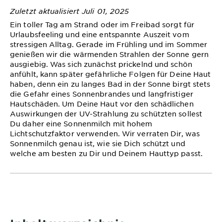
&
Zuletzt aktualisiert Juli 01, 2025
DIAGNOSTIK
Ein toller Tag am Strand oder im Freibad sorgt für
Urlaubsfeeling und eine entspannte Auszeit vom
ENTDECKEN
stressigen Alltag. Gerade im Frühling und im Sommer
genießen wir die wärmenden Strahlen der Sonne gern
Unsere
ausgiebig. Was sich zunächst prickelnd und schön
Inhaltsstoffe
anfühlt, kann später gefährliche Folgen für Deine Haut
haben, denn ein zu langes Bad in der Sonne birgt stets
Neu!
die Gefahr eines Sonnenbrandes und langfristiger
Garnier x
Hautschäden. Um Deine Haut vor den schädlichen
Gisele
Auswirkungen der UV-Strahlung zu schützten sollest
Garnier's Weg
Du daher eine Sonnenmilch mit hohem
Bündchen
Lichtschutzfaktor verwenden. Wir verraten Dir, was
zur
Sonnenmilch genau ist, wie sie Dich schützt und
Nachhaltigkeit
welche am besten zu Dir und Deinem Hauttyp passt.
Cruelty Free
International
Eco
Beauty
Score