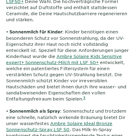
LSF50+
Deine Wahl. Die hochverträgliche Formel
verzichtet auf Duftstoffe und enthält stattdessen
Ceramide, die Deine Hautschutzbarriere regenerieren
und stärken.
•
: Kinder benötigen einen
Sonnenmilch für Kinder
besonderen Schutz vor Sonnenstrahlung, da der UV-
Eigenschutz ihrer Haut noch nicht vollständig
entwickelt ist. Speziell für diese Anforderungen junger
Kinderhaut wurde die
Ambre Solaire Kids Sensitive
expert+ Sonnenschutz-Milch mit LSF 50+
entwickelt,
welche ein patentiertes Filtersystem für einen
verstärkten Schutz gegen UV-Strahlung besitzt. Die
Sonnenmilch schützt Kinder vor irreversiblen
Hautschäden und bietet ihnen durch ihre wasser- und
sandabweisenden Eigenschaften den vollen
3
Entfaltungsfreiraum beim Spielen.
•
: Sonnenschutz und trotzdem
Sonnenmilch als Spray
eine schnelle, natürlich wirkende Bräunung bietet Dir
unser wasserfestes
Ambre Solaire Ideal Bronze
Sonnenschutz-Spray LSF 50
. Das Milk-In-Spray
kombiniert die feuchtigkeitsspendende Textur einer