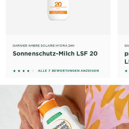
GARNIER AMBRE SOLAIRE HYDRA 24H
GA
Sonnenschutz-Milch LSF 20
p
L
3.7143 out of 5 stars based on reviews
4
ALLE 7 BEWERTUNGEN ANZEIGEN