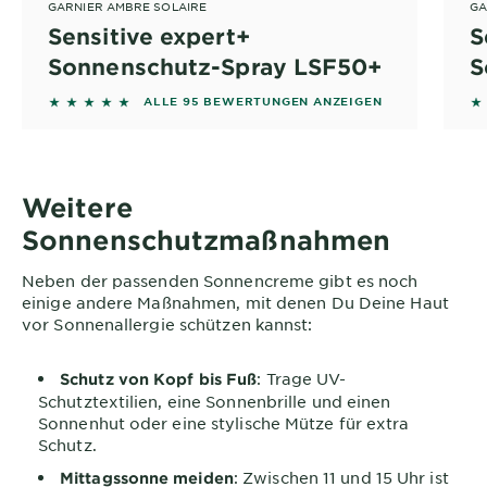
GARNIER AMBRE SOLAIRE
GA
Sensitive expert+
S
Sonnenschutz-Spray LSF50+
S
4.7474 out of 5 stars based on reviews
4
ALLE 95 BEWERTUNGEN ANZEIGEN
Weitere
Sonnenschutzmaßnahmen
Neben der passenden Sonnencreme gibt es noch
einige andere Maßnahmen, mit denen Du Deine Haut
vor Sonnenallergie schützen kannst:
: Trage UV-
Schutz von Kopf bis Fuß
Schutztextilien, eine Sonnenbrille und einen
Sonnenhut oder eine stylische Mütze für extra
Schutz.
: Zwischen 11 und 15 Uhr ist
Mittagssonne meiden