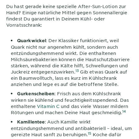
Du hast gerade keine spezielle After-Sun-Lotion zur
Hand? Einige natürliche Mittel gegen Sonnenallergie
findest Du garantiert in Deinem Kühl- oder
Vorratsschrank:
: Der Klassiker funktioniert, weil
Quarkwickel
Quark nicht nur angenehm kühlt, sondern auch
entzündungshemmend wirkt. Die enthaltenen
Milchsäurebakterien können die Hautschutzbarriere
stärken, während die Kälte hilft, Schwellungen und
13
Juckreiz entgegenzuwirken.
Gib etwas Quark auf
ein Baumwolltuch, lass es kurz im Kühlschrank
anziehen und lege es auf die betroffene Stelle.
: Frisch aus dem Kühlschrank
Gurkenscheiben
wirken sie kühlend und feuchtigkeitsspendend. Das
enthaltene
Vitamin C
und das viele Wasser mildern
14
Rötungen und machen Deine Haut geschmeidig.
: Auch Kamille wirkt
Kamillentee
entzündungshemmend und antibakteriell – ideal, um
15
gereizte Haut sanft zu beruhigen.
Koche dafür