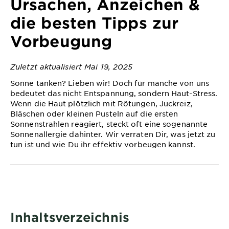
Ursachen, Anzeichen &
&
DIAGNOSTIK
die besten Tipps zur
Vorbeugung
ENTDECKEN
Unsere
Zuletzt aktualisiert Mai 19, 2025
Inhaltsstoffe
Sonne tanken? Lieben wir! Doch für manche von uns
Neu!
bedeutet das nicht Entspannung, sondern Haut-Stress.
Wenn die Haut plötzlich mit Rötungen, Juckreiz,
Garnier x
Bläschen oder kleinen Pusteln auf die ersten
Gisele
Sonnenstrahlen reagiert, steckt oft eine sogenannte
Garnier's Weg
Bündchen
Sonnenallergie dahinter. Wir verraten Dir, was jetzt zu
zur
tun ist und wie Du ihr effektiv vorbeugen kannst.
Nachhaltigkeit
Cruelty Free
International
Eco
Beauty
Inhaltsverzeichnis
Score