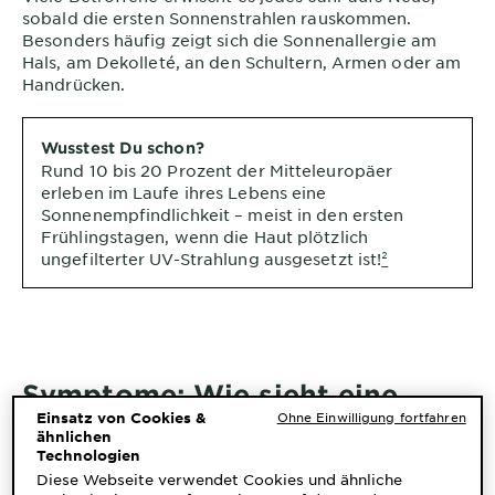
sobald die ersten Sonnenstrahlen rauskommen.
Besonders häufig zeigt sich die Sonnenallergie am
Hals, am Dekolleté, an den Schultern, Armen oder am
Handrücken.
Wusstest Du schon?
Rund 10 bis 20 Prozent der Mitteleuropäer
erleben im Laufe ihres Lebens eine
Sonnenempfindlichkeit – meist in den ersten
Frühlingstagen, wenn die Haut plötzlich
ungefilterter UV-Strahlung ausgesetzt ist!
²
Symptome: Wie sieht eine
Einsatz von Cookies &
Ohne Einwilligung fortfahren
Sonnenallergie aus?
ähnlichen
Technologien
Noch während Du die Sonne genießt, läuft in Deiner
Diese Webseite verwendet Cookies und ähnliche
Haut längst ein Prozess ab, der sich erst Stunden