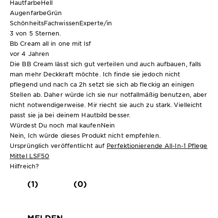
Hautfarbe
Hell
Augenfarbe
Grün
SchönheitsFachwissen
Experte/in
3 von 5 Sternen.
Bb Cream all in one mit lsf
vor 4 Jahren
Die BB Cream lässt sich gut verteilen und auch aufbauen, falls
man mehr Deckkraft möchte. Ich finde sie jedoch nicht
pflegend und nach ca 2h setzt sie sich ab fleckig an einigen
Stellen ab. Daher würde ich sie nur notfallmäßig benutzen, aber
nicht notwendigerweise. Mir riecht sie auch zu stark. Vielleicht
passt sie ja bei deinem Hautbild besser.
Würdest Du noch mal kaufen
Nein
Nein, Ich würde dieses Produkt nicht empfehlen.
Ursprünglich veröffentlicht auf
Perfektionierende All-In-1 Pflege
Mittel LSF50
Hilfreich?
(1)
(0)
MELDEN