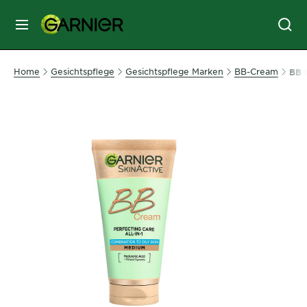
MENU
GESICHTSPFLEGE
Home
Gesichtspflege
Gesichtspflege Marken
BB-Cream
BB 
HAARPFLEGE
HAARFARBE
SONNENSCHUTZ
KÖRPERPFLEGE
SERVICES