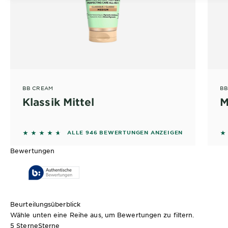
BB CREAM
BB
Klassik Mittel
M
4.4979 out of 5 stars based on reviews
4
ALLE 946 BEWERTUNGEN ANZEIGEN
Bewertungen
Beurteilungsüberblick
Wähle unten eine Reihe aus, um Bewertungen zu filtern.
5 Sterne
Sterne