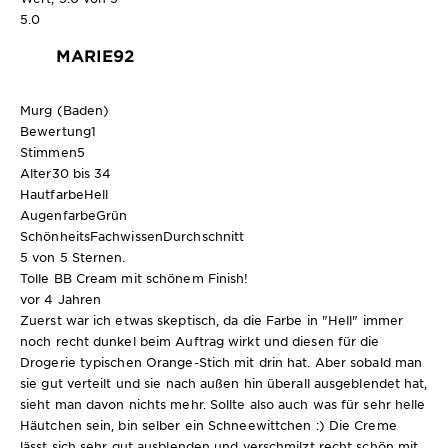
5.0
MARIE92
Murg (Baden)
Bewertung
1
Stimmen
5
Alter
30 bis 34
Hautfarbe
Hell
Augenfarbe
Grün
SchönheitsFachwissen
Durchschnitt
5 von 5 Sternen.
Tolle BB Cream mit schönem Finish!
vor 4 Jahren
Zuerst war ich etwas skeptisch, da die Farbe in "Hell" immer
noch recht dunkel beim Auftrag wirkt und diesen für die
Drogerie typischen Orange-Stich mit drin hat. Aber sobald man
sie gut verteilt und sie nach außen hin überall ausgeblendet hat,
sieht man davon nichts mehr. Sollte also auch was für sehr helle
Häutchen sein, bin selber ein Schneewittchen :) Die Creme
lässt sich sehr gut ausblenden und verschmilzt recht schön mit