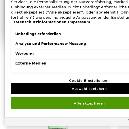
persönliche
Services, die Personalisierung der Nutzererfahrung, Marke
Einbindung externer Medien. Nicht unbedingt erforderliche
Hautanalyse
direkt akzeptiert ("Alle akzeptieren") oder abgelehnt ("Ohn
fortfahren") werden. Individuelle Anpassungen der Einstellu
Datenschutzinformationen
Impressum
möglich und speicherbar ("Auswahl speichern"). Die Auswah
unter dem Link "Cookie-Einstellungen" angepasst werden. F
Informationen s. unsere Datenschutzinformationen.
Unbedingt erforderlich
ANALYSE STARTEN
Analyse und Performance-Messung
PERSONEN, DIE SICH DIESEN
Werbung
ARTIKEL ANGESEHEN HABEN,
Externe Medien
KAUFTEN AUCH
Cookie-Einstellungen
Auswahl speichern
Alle akzeptieren