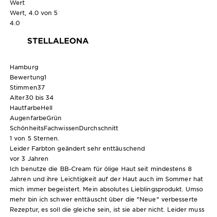
Wert
Wert, 4.0 von 5
4.0
STELLALEONA
Hamburg
Bewertung
1
Stimmen
37
Alter
30 bis 34
Hautfarbe
Hell
Augenfarbe
Grün
SchönheitsFachwissen
Durchschnitt
1 von 5 Sternen.
Leider Farbton geändert sehr enttäuschend
vor 3 Jahren
Ich benutze die BB-Cream für ölige Haut seit mindestens 8
Jahren und ihre Leichtigkeit auf der Haut auch im Sommer hat
mich immer begeistert. Mein absolutes Lieblingsprodukt. Umso
mehr bin ich schwer enttäuscht über die "Neue" verbesserte
Rezeptur, es soll die gleiche sein, ist sie aber nicht. Leider muss