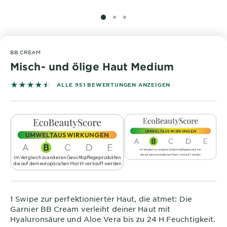
&
DIAGNOSTIK
SLIDE 1
SLIDE 2
SLIDE 3
ENTDECKEN
BB CREAM
Unsere
Misch- und ölige Haut Medium
Inhaltsstoffe
4.4963 out of 5 stars based on reviews
ALLE 951 BEWERTUNGEN ANZEIGEN
Neu!
Garnier x
Gisele
Garnier's Weg
Bündchen
UMWELTAUSWIRKUNGEN
zur
Nachhaltigkeit
Im Vergleich zu anderen Gesichtspflegeprodukten
die auf dem europäischen Markt verkauft werden
Cruelty Free
International
Eco
1 Swipe zur perfektionierter Haut, die atmet: Die
Beauty
Garnier BB Cream verleiht deiner Haut mit
Score
Hyaluronsäure und Aloe Vera bis zu 24 H Feuchtigkeit.