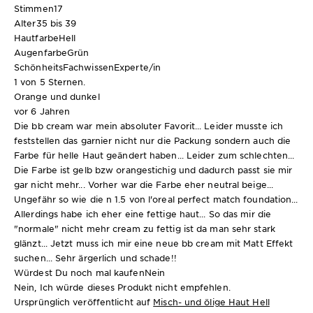
Stimmen
17
Alter
35 bis 39
Hautfarbe
Hell
Augenfarbe
Grün
SchönheitsFachwissen
Experte/in
1 von 5 Sternen.
Orange und dunkel
vor 6 Jahren
Die bb cream war mein absoluter Favorit... Leider musste ich
feststellen das garnier nicht nur die Packung sondern auch die
Farbe für helle Haut geändert haben... Leider zum schlechten...
Die Farbe ist gelb bzw orangestichig und dadurch passt sie mir
gar nicht mehr... Vorher war die Farbe eher neutral beige...
Ungefähr so wie die n 1.5 von l'oreal perfect match foundation...
Allerdings habe ich eher eine fettige haut... So das mir die
"normale" nicht mehr cream zu fettig ist da man sehr stark
glänzt... Jetzt muss ich mir eine neue bb cream mit Matt Effekt
suchen... Sehr ärgerlich und schade!!
Würdest Du noch mal kaufen
Nein
Nein, Ich würde dieses Produkt nicht empfehlen.
Ursprünglich veröffentlicht auf
Misch- und ölige Haut Hell