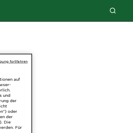
igung fortfahren
tionen auf
owser-
rlich.
ns und
rung der
icht
en") oder
gen der
). Die
werden. Für