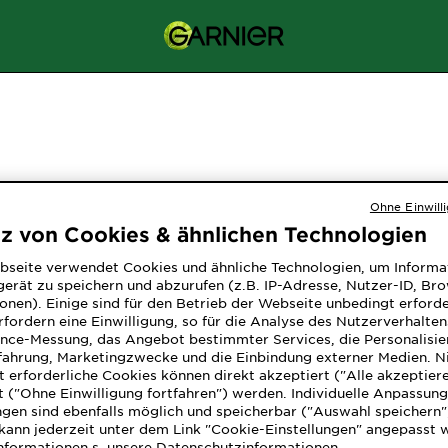
Ohne Einwill
tz von Cookies & ähnlichen Technologien
bseite verwendet Cookies und ähnliche Technologien, um Informa
erät zu speichern und abzurufen (z.B. IP-Adresse, Nutzer-ID, Br
onen). Einige sind für den Betrieb der Webseite unbedingt erforde
fordern eine Einwilligung, so für die Analyse des Nutzerverhalte
nce-Messung, das Angebot bestimmter Services, die Personalisie
fahrung, Marketingzwecke und die Einbindung externer Medien. N
 erforderliche Cookies können direkt akzeptiert ("Alle akzeptier
 ("Ohne Einwilligung fortfahren") werden. Individuelle Anpassun
ngen sind ebenfalls möglich und speicherbar ("Auswahl speichern"
kann jederzeit unter dem Link "Cookie-Einstellungen" angepasst 
Informationen s. unsere Datenschutzinformationen.