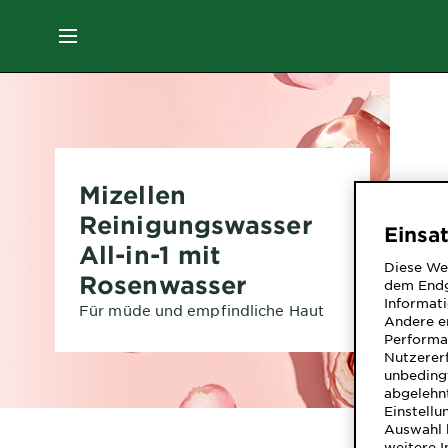
MENU
GESICHTSPFLEGE
HAARPFLEGE
Mizellen
Reinigungswasser
Einsa
HAARFARBE
All-in-1 mit
Diese We
Rosenwasser
dem Endg
SONNENSCHUTZ
Informati
Für müde und empfindliche Haut
Andere er
Performa
Nutzerer
KÖRPERPFLEGE
unbedingt
abgelehnt
Einstellu
Auswahl 
SERVICES
weitere 