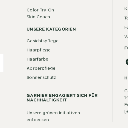
K
Color Try-On
Skin Coach
T
F
UNSERE KATEGORIEN
W
Gesichtspflege
F
Haarpflege
Haarfarbe
Körperpflege
Sonnenschutz
H
G
GARNIER ENGAGIERT SICH FÜR
1
NACHHALTIGKEIT
F
[
Unsere grünen Initiativen
entdecken