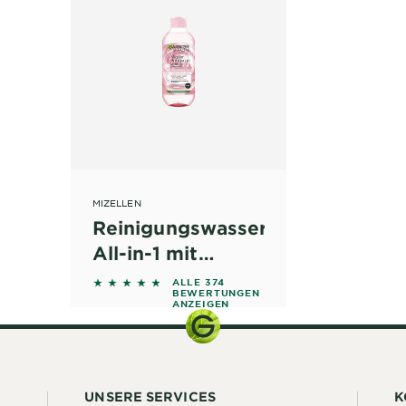
MIZELLEN
Reinigungswasser
All-in-1 mit
Rosenwasser
4.6283 out of 5 stars based on reviews
ALLE 374
BEWERTUNGEN
ANZEIGEN
UNSERE SERVICES
K