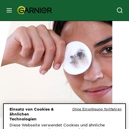
MENU
GESICHTSPFLEGE
HAARPFLEGE
HAARFARBE
SONNENSCHUTZ
KÖRPERPFLEGE
Einsatz von Cookies &
Ohne Einwilligung fortfahren
ähnlichen
Technologien
Diese Webseite verwendet Cookies und ähnliche
SERVICES