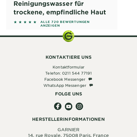
Reinigungswasser für
trockene, empfindliche Haut
4.7639 out of 5 stars based on reviews
ALLE 720 BEWERTUNGEN
ANZEIGEN
KONTAKTIERE UNS
Kontaktformular
Telefon: 0211 544 77191
Facebook Messenger
Facebook Messenger
WhatsApp Messenger
WhatsApp Messenger
FOLGE UNS
HERSTELLERINFORMATIONEN
GARNIER
14, rue Royale, 75008 Paris, France