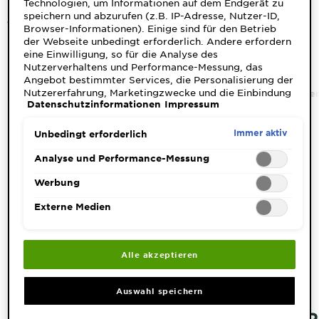
Mizellen Reinigungswasser
Technologien, um Informationen auf dem Endgerät zu
&
speichern und abzurufen (z.B. IP-Adresse, Nutzer-ID,
für trockene Haut
DIAGNOSTIK
Browser-Informationen). Einige sind für den Betrieb
der Webseite unbedingt erforderlich. Andere erfordern
eine Einwilligung, so für die Analyse des
ENTDECKEN
Nutzerverhaltens und Performance-Messung, das
Angebot bestimmter Services, die Personalisierung der
Unsere
Nutzererfahrung, Marketingzwecke und die Einbindung
Home
Gesichtspflege
Gesichtspflege Marken
Mizelle
Trocke
Inhaltsstoffe
Datenschutzinformationen
Impressum
externer Medien. Nicht unbedingt erforderliche Cookies
können direkt akzeptiert ("Alle akzeptieren") oder
Neu!
abgelehnt ("Ohne Einwilligung fortfahren")
Immer aktiv
Unbedingt erforderlich
ENTDECKE MIZELLEN
werden. Individuelle Anpassungen der Einstellungen
Garnier x
sind ebenfalls möglich und speicherbar ("Auswahl
Analyse und Performance-Messung
REINIGUNGSWASSER –
Gisele
speichern"). Die Auswahl kann jederzeit unter dem Link
Garnier's Weg
Bündchen
TROCKENE HAUT
"Cookie-Einstellungen" angepasst werden. Für weitere
Werbung
zur
Informationen s. unsere Datenschutzinformationen.
Externe Medien
Nachhaltigkeit
Die Mizellen Reinigungswasser Produkte für trockene
Cruelty Free
& empfindliche Haut befreien die Haut intensiv von
International
Schmutz und spenden intensive Feuchtigkeit. Die
reinigenden Mizellen-Moleküle umhüllen
Alle akzeptieren
Eco
Schmutzpartikel und Make-up und ziehen diese wie ein
Magnet an.
Beauty
Auswahl speichern
Score
MIZELLEN REINIGUNGSWASSER