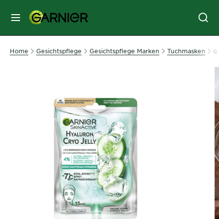
MENU
GESICHTSPFLEGE
Home
Gesichtspflege
Gesichtspflege Marken
Tuchmasken
G
HAARPFLEGE
HAARFARBE
SONNENSCHUTZ
KÖRPERPFLEGE
SERVICES