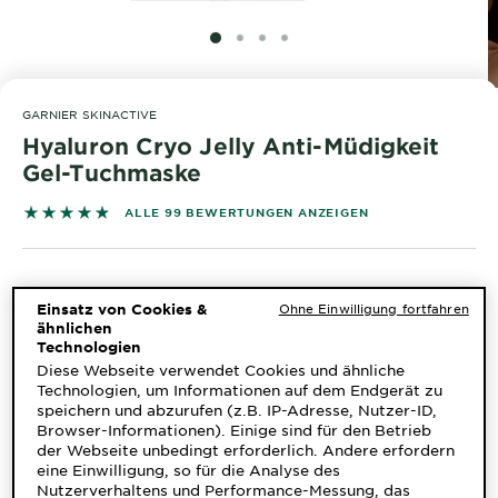
&
DIAGNOSTIK
SLIDE 1
SLIDE 2
SLIDE 3
SLIDE 4
ENTDECKEN
GARNIER SKINACTIVE
Unsere
Hyaluron Cryo Jelly Anti-Müdigkeit
Inhaltsstoffe
Gel-Tuchmaske
Neu!
4.798 out of 5 stars based on reviews
ALLE 99 BEWERTUNGEN ANZEIGEN
Garnier x
Gisele
Garnier's Weg
Bündchen
zur
Einsatz von Cookies &
Ohne Einwilligung fortfahren
Nachhaltigkeit
ähnlichen
Cruelty Free
Technologien
Die SkinActive Hyaluron Cryo Jelly Anti-Müdigkeit
Diese Webseite verwendet Cookies und ähnliche
International
Gel-Tuchmaske von Garnier ist eine vegane Formel mit
Technologien, um Informationen auf dem Endgerät zu
Glycerin, Hyaluronsäure und Menthol und fördert
speichern und abzurufen (z.B. IP-Adresse, Nutzer-ID,
einen frischen und gestrafften Look der Haut. Dank
Eco
MEHR ANZEIGEN
Browser-Informationen). Einige sind für den Betrieb
des Cooling-Effekts wird die Gesichtshaut mit der
Beauty
der Webseite unbedingt erforderlich. Andere erfordern
GRÖSSE
27G
gelartigen Tuchmaske um bis zu 7°C heruntergekühlt
eine Einwilligung, so für die Analyse des
Score
und mit Feuchtigkeit versorgt. Anzeichen von
Nutzerverhaltens und Performance-Messung, das