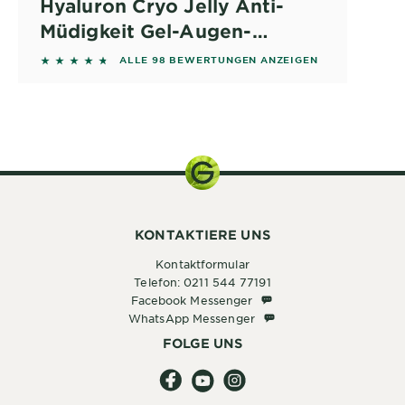
Hyaluron Cryo Jelly Anti-
Müdigkeit Gel-Augen-
Tuchmaske
4.5408 out of 5 stars based on reviews
ALLE 98 BEWERTUNGEN ANZEIGEN
27g
KONTAKTIERE UNS
Kontaktformular
Telefon: 0211 544 77191
Facebook Messenger
Facebook Messenger
WhatsApp Messenger
WhatsApp Messenger
FOLGE UNS