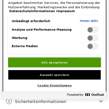
Müdigkeit werden so sichtbar gemildert.
Angebot bestimmter Services, die Personalisierung der
JETZT KAUFEN
Nutzererfahrung, Marketingzwecke und die Einbindung
Datenschutzinformationen
Impressum
externer Medien. Nicht unbedingt erforderliche Cookies
können direkt akzeptiert ("Alle akzeptieren") oder
abgelehnt ("Ohne Einwilligung fortfahren")
Immer aktiv
Unbedingt erforderlich
werden. Individuelle Anpassungen der Einstellungen
sind ebenfalls möglich und speicherbar ("Auswahl
Analyse und Performance-Messung
Produktinfo
speichern"). Die Auswahl kann jederzeit unter dem Link
"Cookie-Einstellungen" angepasst werden. Für weitere
Werbung
CLOSE SUBPANEL
Informationen s. unsere Datenschutzinformationen.
Externe Medien
Anwendung
Alle akzeptieren
CLOSE SUBPANEL
Auswahl speichern
Inhaltsstoffe
Cookie-Einstellungen
CLOSE SUBPANEL
Sicherheitsinformationen