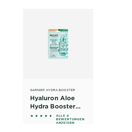
GARNIER HYDRA BOOSTER
Hyaluron Aloe
Hydra Booster
Serum-Maske
4.5 out of 5 stars based on reviews
ALLE 4
BEWERTUNGEN
ANZEIGEN