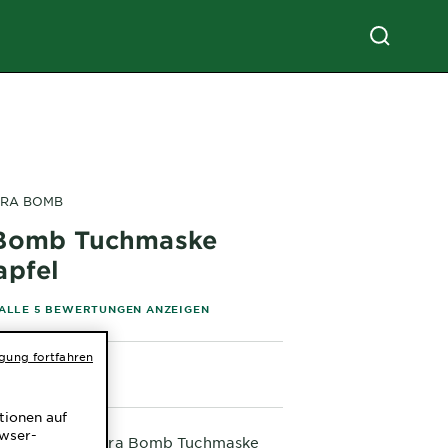
DRA BOMB
Bomb Tuchmaske
apfel
of 5 stars based on reviews
ALLE 5 BEWERTUNGEN ANZEIGEN
igung fortfahren
tionen auf
owser-
 SkinActive Hydra Bomb Tuchmaske