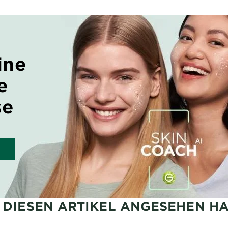
ine
e
se
H DIESEN ARTIKEL ANGESEHEN H