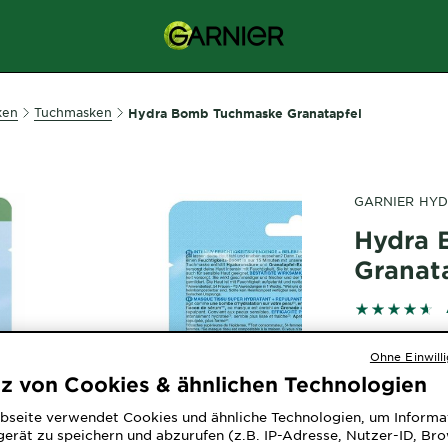
ken
Tuchmasken
Hydra Bomb Tuchmaske Granatapfel
GARNIER HY
Hydra 
Granat
4.6371 out 
Ohne Einwill
tz von Cookies & ähnlichen Technologien
bseite verwendet Cookies und ähnliche Technologien, um Informa
erät zu speichern und abzurufen (z.B. IP-Adresse, Nutzer-ID, Br
Die Garnier