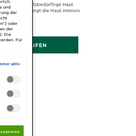
rlich.
für feuchtigkeitsbedürftige Haut
ns und
haltig und versorgt die Haut intensiv
rung der
keit – für eine straffe Haut und einen
EN
icht
Teint.
en") oder
 G
gen der
). Die
werden. Für
JETZT KAUFEN
mmer aktiv
kzeptieren