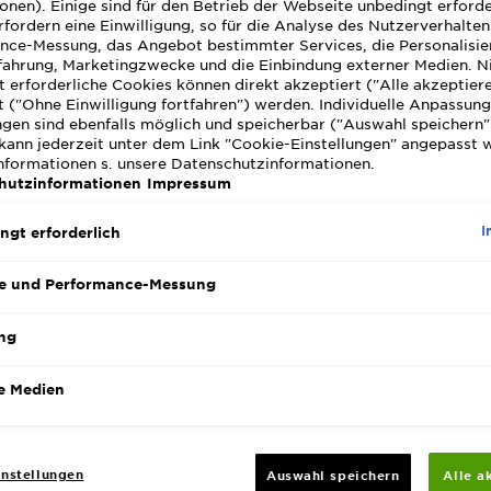
onen). Einige sind für den Betrieb der Webseite unbedingt erforde
Granatapfel 
fordern eine Einwilligung, so für die Analyse des Nutzerverhalte
pflegt reich
nce-Messung, das Angebot bestimmter Services, die Personalisie
mit Feuchtig
MEHR ANZEIG
fahrung, Marketingzwecke und die Einbindung externer Medien. N
strahlenden 
 erforderliche Cookies können direkt akzeptiert ("Alle akzeptier
GRÖSSE
28
 ("Ohne Einwilligung fortfahren") werden. Individuelle Anpassun
SLIDE 1
SLIDE 2
ngen sind ebenfalls möglich und speicherbar ("Auswahl speichern"
kann jederzeit unter dem Link "Cookie-Einstellungen" angepasst 
Informationen s. unsere Datenschutzinformationen.
hutzinformationen
Impressum
I
ngt erforderlich
e und Performance-Messung
ng
e Medien
nstellungen
Auswahl speichern
Alle a