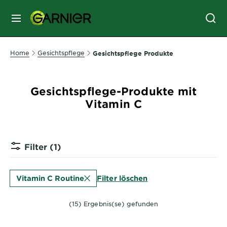
MENU
GESICHTSPFLEGE
Home
Gesichtspflege
Gesichtspflege Produkte
HAARPFLEGE
Gesichtspflege-Produkte mit
Vitamin C
HAARFARBE
Filter
(1)
SONNENSCHUTZ
Filter löschen
Vitamin C Routine
KÖRPERPFLEGE
(15) Ergebnis(se) gefunden
SERVICES