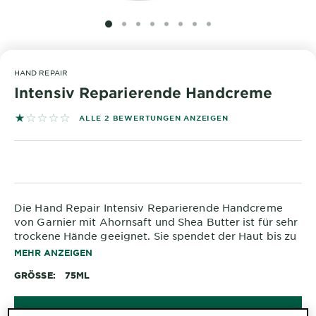
&
DIAGNOSTIK
SLIDE 1
SLIDE 2
SLIDE 3
SLIDE 4
SLIDE 5
SLIDE 6
SLIDE 7
SLIDE 8
ENTDECKEN
HAND REPAIR
Unsere
Intensiv Reparierende Handcreme
Inhaltsstoffe
1 out of 5 stars based on reviews
ALLE 2 BEWERTUNGEN ANZEIGEN
Neu!
Garnier x
Gisele
Garnier's Weg
Bündchen
zur
Die Hand Repair Intensiv Reparierende Handcreme
Nachhaltigkeit
Cruelty Free
von Garnier mit Ahornsaft und Shea Butter ist für sehr
trockene Hände geeignet. Sie spendet der Haut bis zu
International
48 Stunden langanhaltend Feuchtigkeit und
MEHR ANZEIGEN
revitalisiert sie. Die Anti-Trockenheit Handcreme
Eco
GRÖSSE
75ML
verleiht den Händen wieder ein angenehmes Gefühl
Beauty
und lässt die Haut sichtbar geschmeidiger werden.
Score
JETZT KAUFEN