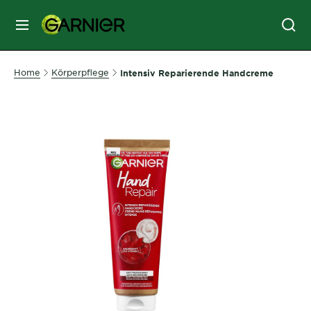
MENU
GESICHTSPFLEGE
Home
Körperpflege
Intensiv Reparierende Handcreme
HAARPFLEGE
HAARFARBE
SONNENSCHUTZ
KÖRPERPFLEGE
SERVICES