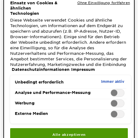
Einsatz von Cookies &
Ohne Einwilligung fortfahren
ähnlichen
Technologien
Diese Webseite verwendet Cookies und ähnliche
Technologien, um Informationen auf dem Endgerät zu
speichern und abzurufen (z.B. IP-Adresse, Nutzer-ID,
Produktinfo
Browser-Informationen). Einige sind für den Betrieb
der Webseite unbedingt erforderlich. Andere erfordern
CLOSE SUBPANEL
eine Einwilligung, so für die Analyse des
Nutzerverhaltens und Performance-Messung, das
Angebot bestimmter Services, die Personalisierung der
Anwendung
Nutzererfahrung, Marketingzwecke und die Einbindung
Datenschutzinformationen
Impressum
externer Medien. Nicht unbedingt erforderliche Cookies
CLOSE SUBPANEL
können direkt akzeptiert ("Alle akzeptieren") oder
abgelehnt ("Ohne Einwilligung fortfahren")
Immer aktiv
Unbedingt erforderlich
werden. Individuelle Anpassungen der Einstellungen
Inhaltsstoffe
sind ebenfalls möglich und speicherbar ("Auswahl
Analyse und Performance-Messung
speichern"). Die Auswahl kann jederzeit unter dem Link
"Cookie-Einstellungen" angepasst werden. Für weitere
Werbung
CLOSE SUBPANEL
Informationen s. unsere Datenschutzinformationen.
Externe Medien
Sicherheitsinformationen
CLOSE SUBPANEL
Alle akzeptieren