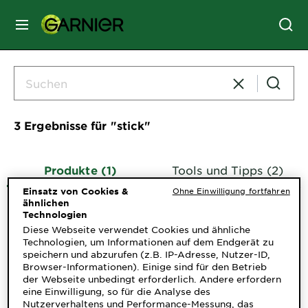
MENU
GESICHTSPFLEGE
HAARPFLEGE
3 Ergebnisse für​ "stick"
HAARFARBE
Produkte (1)
Tools und Tipps (2)
Einsatz von Cookies &
Ohne Einwilligung fortfahren
ähnlichen
SONNENSCHUTZ
Technologien
Diese Webseite verwendet Cookies und ähnliche
Technologien, um Informationen auf dem Endgerät zu
KÖRPERPFLEGE
speichern und abzurufen (z.B. IP-Adresse, Nutzer-ID,
Browser-Informationen). Einige sind für den Betrieb
der Webseite unbedingt erforderlich. Andere erfordern
eine Einwilligung, so für die Analyse des
SERVICES
Nutzerverhaltens und Performance-Messung, das