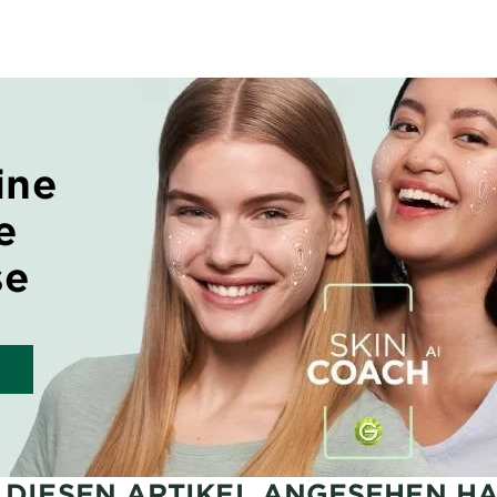
ine
e
se
H DIESEN ARTIKEL ANGESEHEN H