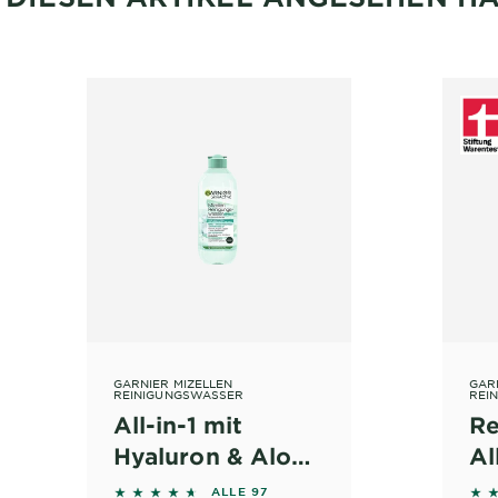
GARNIER MIZELLEN
GAR
REINIGUNGSWASSER
REI
All-in-1 mit
Re
Hyaluron & Aloe
Al
 on reviews
Vera
Wa
4.5155 out of 5 stars based on reviews
4.7
ALLE 97