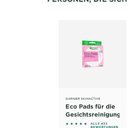
GARNIER SKINACTIVE
Eco Pads für die
Gesichtsreinigung
4.838 out of 5 stars based
ALLE 432
BEWERTUNGEN