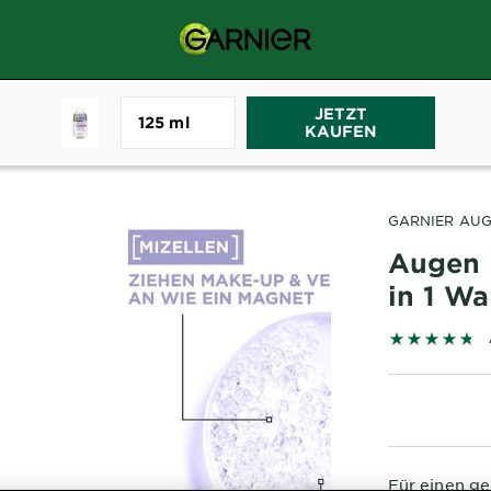
JETZT
125 ml
ken
Mizelle
Waterproof
Augen Make-up Entferner 2in1 Waterproo
KAUFEN
GARNIER AUG
Augen 
in 1 W
4.7667 out 
Für einen ge