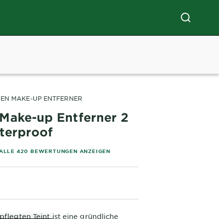
f
EN MAKE-UP ENTFERNER
Make-up Entferner 2
aterproof
of 5 stars based on reviews
ALLE 420 BEWERTUNGEN ANZEIGEN
pflegten Teint ist eine gründliche