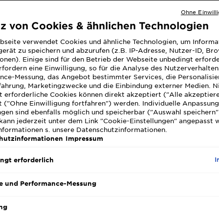
Abschminkro
Ohne Einwill
empfindlich
tz von Cookies & ähnlichen Technologien
Entferner, d
MEHR ANZEIG
abgestimmt 
bseite verwendet Cookies und ähnliche Technologien, um Informa
GRÖSSE
12
Entferner 2i
erät zu speichern und abzurufen (z.B. IP-Adresse, Nutzer-ID, Br
SLIDE 1
SLIDE 2
SLIDE 3
SLIDE 4
SLIDE 5
SLIDE 6
SLIDE 7
sensible Ha
onen). Einige sind für den Betrieb der Webseite unbedingt erforde
zwei Anwend
fordern eine Einwilligung, so für die Analyse des Nutzerverhalte
Augen-Make-
nce-Messung, das Angebot bestimmter Services, die Personalisie
Wimpern gle
fahrung, Marketingzwecke und die Einbindung externer Medien. N
 erforderliche Cookies können direkt akzeptiert ("Alle akzeptier
wasserfeste
 ("Ohne Einwilligung fortfahren") werden. Individuelle Anpassun
Reinigungsfl
ngen sind ebenfalls möglich und speicherbar ("Auswahl speichern"
rückstandslo
kann jederzeit unter dem Link "Cookie-Einstellungen" angepasst 
Rubbeln nöti
Informationen s. unsere Datenschutzinformationen.
Haut der Aug
hutzinformationen
Impressum
nicht und di
mit Garnier
I
ngt erforderlich
Waterproof 
natürlichem 
eine Extra-P
e und Performance-Messung
Schwung und
ng