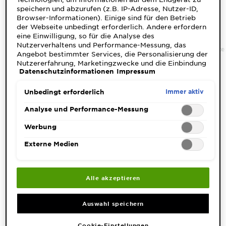
&
speichern und abzurufen (z.B. IP-Adresse, Nutzer-ID,
DIAGNOSTIK
Browser-Informationen). Einige sind für den Betrieb
der Webseite unbedingt erforderlich. Andere erfordern
eine Einwilligung, so für die Analyse des
ENTDECKEN
Nutzerverhaltens und Performance-Messung, das
Home
Haarpflege
Haarpflege Marken
Wahre Schätze
Sanfte
Angebot bestimmter Services, die Personalisierung der
Unsere
Nutzererfahrung, Marketingzwecke und die Einbindung
Inhaltsstoffe
Datenschutzinformationen
Impressum
externer Medien. Nicht unbedingt erforderliche Cookies
können direkt akzeptiert ("Alle akzeptieren") oder
ENTDECKE SANFTE
abgelehnt ("Ohne Einwilligung fortfahren")
Neu!
Immer aktiv
Unbedingt erforderlich
HAFERMILCH
werden. Individuelle Anpassungen der Einstellungen
Garnier x
sind ebenfalls möglich und speicherbar ("Auswahl
Analyse und Performance-Messung
Gisele
speichern"). Die Auswahl kann jederzeit unter dem Link
Die zwei natürlichen Pflegeschätze Hafermilch und
Garnier's Weg
"Cookie-Einstellungen" angepasst werden. Für weitere
Werbung
Bündchen
Reiscreme versorgen empfindliches Haar mit
Informationen s. unsere Datenschutzinformationen.
zur
intensiver Feuchtigkeit. Beide Inhaltsstoffe sind sehr
Externe Medien
Nachhaltigkeit
proteinreich und für ihre pflegenden und schützenden
Cruelty Free
Eigenschaften bekannt. Die schonende Formel schützt
das Haar vom Ansatz in die Spitzen und beruhigt die
International
Alle akzeptieren
Kopfhaut.
Eco
DEINE PFLEGE ROUTINE
Beauty
Auswahl speichern
Score
Cookie-Einstellungen