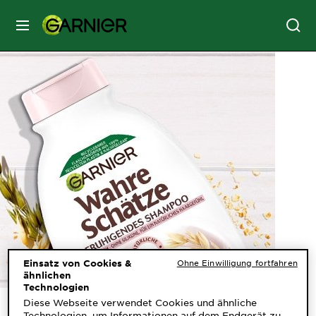
MENU
GESICHTSPFLEGE
HAARPFLEGE
HAARFARBE
SONNENSCHUTZ
KÖRPERPFLEGE
Einsatz von Cookies &
Ohne Einwilligung fortfahren
ähnlichen
Technologien
Diese Webseite verwendet Cookies und ähnliche
SERVICES
Sanfte Hafermilch
Technologien, um Informationen auf dem Endgerät zu