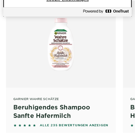
GARNIER WAHRE SCHÄTZE
GA
Beruhigendes Shampoo
B
Sanfte Hafermilch
H
4.8043 out of 5 stars based on reviews
4
ALLE 235 BEWERTUNGEN ANZEIGEN