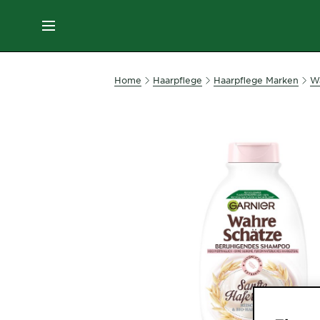
MENU
GESICHTSPFLEGE
Home
Haarpflege
Haarpflege Marken
W
HAARPFLEGE
HAARFARBE
SONNENSCHUTZ
KÖRPERPFLEGE
SERVICES