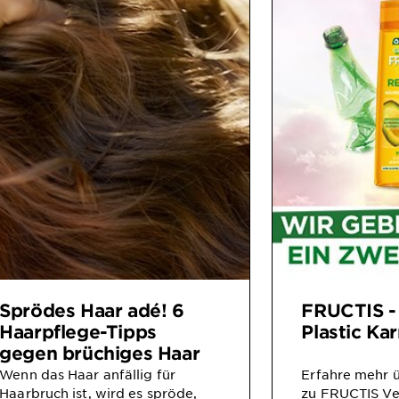
Sprödes Haar adé! 6
FRUCTIS -
Haarpflege-Tipps
Plastic Ka
gegen brüchiges Haar
Wenn das Haar anfällig für
Erfahre mehr 
Haarbruch ist, wird es spröde,
zu FRUCTIS V