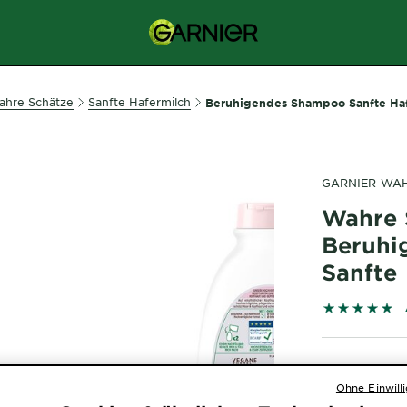
ahre Schätze
Sanfte Hafermilch
Beruhigendes Shampoo Sanfte Ha
GARNIER WA
Wahre 
Beruhi
Sanfte
4.8043 out 
Ohne Einwill