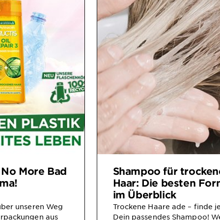
 No More Bad
Shampoo für trocken
rma!
Haar: Die besten For
im Überblick
über unseren Weg
Trockene Haare ade – finde j
erpackungen aus
Dein passendes Shampoo! W