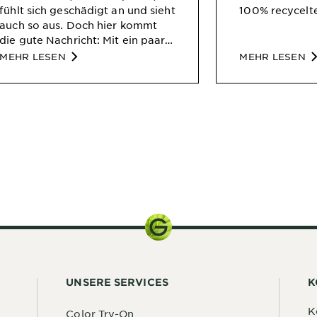
fühlt sich geschädigt an und sieht
100% recycelte
auch so aus. Doch hier kommt
die gute Nachricht: Mit ein paar
einfachen Haarpflege-Schritten
MEHR LESEN
MEHR LESEN
kann Haarbruch bekämpft und
die Haare regeneriert werden.
Wir erklären hier eine
Haarpflege-Routine, mit der
brüchiges Haar sich
verabschieden kann.
250 ml
UNSERE SERVICES
K
K
Color Try-On