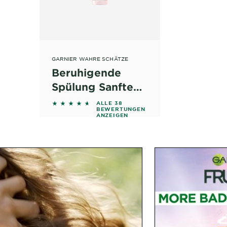
GARNIER WAHRE SCHÄTZE
Beruhigende
Spülung Sanfte
Hafermilch
4.5263 out of 5 stars based on reviews
ALLE 38
BEWERTUNGEN
ANZEIGEN