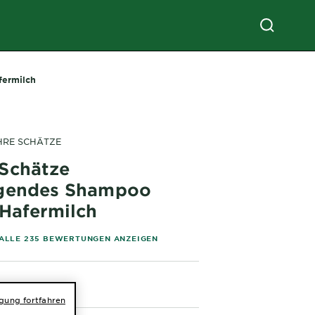
fermilch
HRE SCHÄTZE
Schätze
gendes Shampoo
 Hafermilch
of 5 stars based on reviews
ALLE 235 BEWERTUNGEN ANZEIGEN
igung fortfahren