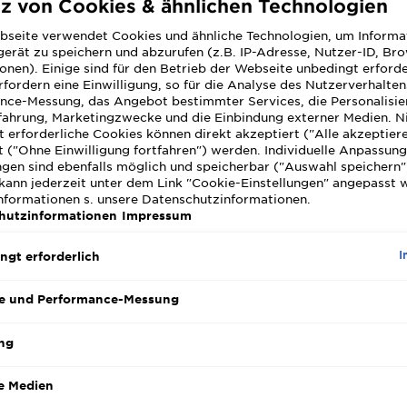
tz von Cookies & ähnlichen Technologien
Das Garnier
bseite verwendet Cookies und ähnliche Technologien, um Informa
Shampoo San
erät zu speichern und abzurufen (z.B. IP-Adresse, Nutzer-ID, Br
und sorgt f
onen). Einige sind für den Betrieb der Webseite unbedingt erforde
wirkt beruhi
MEHR ANZEIG
fordern eine Einwilligung, so für die Analyse des Nutzerverhalte
der enthalt
SLIDE 1
SLIDE 2
nce-Messung, das Angebot bestimmter Services, die Personalisie
GRÖSSE
fühlt sich d
fahrung, Marketingzwecke und die Einbindung externer Medien. N
geschmeidig 
 erforderliche Cookies können direkt akzeptiert ("Alle akzeptier
silikonfrei u
 ("Ohne Einwilligung fortfahren") werden. Individuelle Anpassun
ngen sind ebenfalls möglich und speicherbar ("Auswahl speichern"
Haargefühl. 
kann jederzeit unter dem Link "Cookie-Einstellungen" angepasst 
eignet sich 
Informationen s. unsere Datenschutzinformationen.
Haar und sen
hutzinformationen
Impressum
I
ngt erforderlich
e und Performance-Messung
ng
e Medien