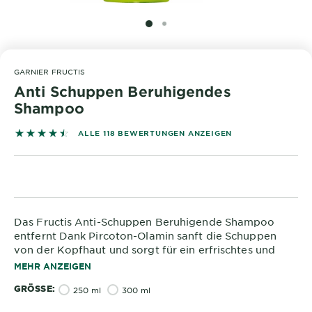
&
DIAGNOSTIK
SLIDE 1
SLIDE 2
ENTDECKEN
GARNIER FRUCTIS
Unsere
Anti Schuppen Beruhigendes
Inhaltsstoffe
Shampoo
Neu!
4.5254 out of 5 stars based on reviews
ALLE 118 BEWERTUNGEN ANZEIGEN
Garnier x
Gisele
Garnier's Weg
Bündchen
zur
Nachhaltigkeit
Cruelty Free
Das Fructis Anti-Schuppen Beruhigende Shampoo
International
entfernt Dank Pircoton-Olamin sanft die Schuppen
von der Kopfhaut und sorgt für ein erfrischtes und
natürliches Haargefühl. Der Grüne Tee versorgt Haare
Eco
MEHR ANZEIGEN
sowie Kopfhaut ausreichend mit Feuchtigkeit und
Beauty
GRÖSSE
wirkt außerdem beruhigend. Die vegane Formel des
250 ml
300 ml
Score
Anti-Schuppen-Shampoos von Garnier ist zudem