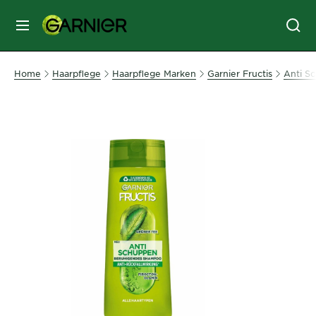
MENU
GESICHTSPFLEGE
Home
Haarpflege
Haarpflege Marken
Garnier Fructis
Anti S
HAARPFLEGE
HAARFARBE
SONNENSCHUTZ
KÖRPERPFLEGE
SERVICES