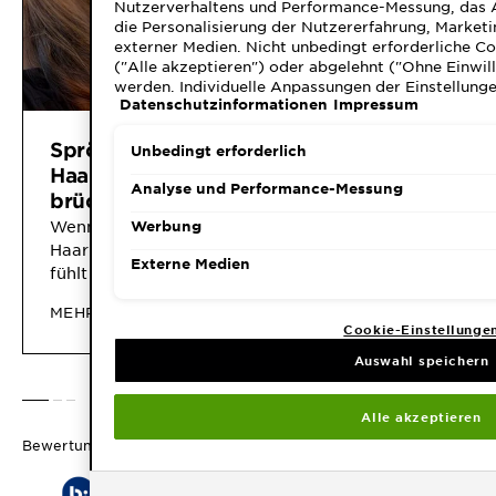
Nutzerverhaltens und Performance-Messung, das 
die Personalisierung der Nutzererfahrung, Market
externer Medien. Nicht unbedingt erforderliche Co
("Alle akzeptieren") oder abgelehnt ("Ohne Einwill
werden. Individuelle Anpassungen der Einstellunge
Datenschutzinformationen
Impressum
speicherbar ("Auswahl speichern"). Die Auswahl k
"Cookie-Einstellungen" angepasst werden. Für wei
Datenschutzinformationen.
Sprödes Haar adé! 6
FRUCTIS
Unbedingt erforderlich
Haarpflege-Tipps gegen
Plastic 
Analyse und Performance-Messung
brüchiges Haar
Wenn das Haar anfällig für
Erfahre me
Werbung
Haarbruch ist, wird es spröde,
FRUCTIS V
Externe Medien
fühlt sich geschädigt an und sieht
recyceltem 
auch so aus. Doch hier kommt die
MEHR LESEN
MEHR LES
gute Nachricht: Mit ein paar
Cookie-Einstellunge
einfachen Haarpflege-Schritten
Auswahl speichern
kann Haarbruch bekämpft und
die Haare regeneriert werden.
SLIDE 1
SLIDE 2
SLIDE 3
Wir erklären hier eine
Alle akzeptieren
Haarpflege-Routine, mit der
Bewertungen
brüchiges Haar sich
verabschieden kann.