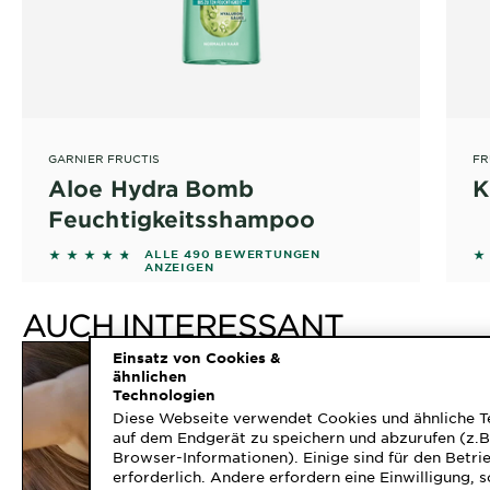
GARNIER FRUCTIS
FR
Aloe Hydra Bomb
K
Feuchtigkeitsshampoo
4.5429 out of 5 stars based on reviews
4
ALLE 490 BEWERTUNGEN
ANZEIGEN
AUCH INTERESSANT
Einsatz von Cookies &
ähnlichen
Technologien
Diese Webseite verwendet Cookies und ähnliche T
auf dem Endgerät zu speichern und abzurufen (z.B.
Browser-Informationen). Einige sind für den Betr
erforderlich. Andere erfordern eine Einwilligung, s