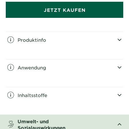
silikonfrei. Das dermatologisch getestete Anti-
Schuppen-Shampoo eignet sich für alle Haartypen und
JETZT KAUFEN
sorgt dank Anti-Rückfallwirkung für eine gepflegte
und schuppenfreie Kopfhaut.
Produktinfo
CLOSE SUBPANEL
Anwendung
CLOSE SUBPANEL
Inhaltsstoffe
CLOSE SUBPANEL
Umwelt- und
Sozialauswirkungen