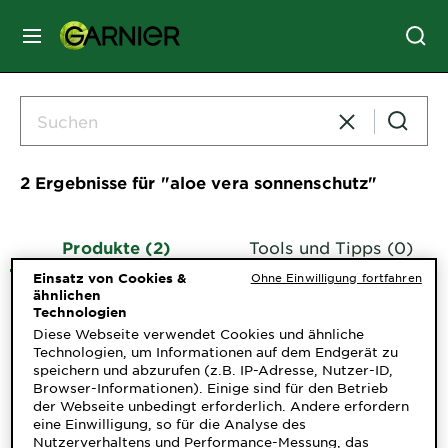
MENU
GESICHTSPFLEGE
HAARPFLEGE
2 Ergebnisse für​ "aloe vera sonnenschutz"
HAARFARBE
Produkte (2)
Tools und Tipps (0)
Einsatz von Cookies &
Ohne Einwilligung fortfahren
ähnlichen
SONNENSCHUTZ
Technologien
Diese Webseite verwendet Cookies und ähnliche
Technologien, um Informationen auf dem Endgerät zu
KÖRPERPFLEGE
speichern und abzurufen (z.B. IP-Adresse, Nutzer-ID,
Browser-Informationen). Einige sind für den Betrieb
der Webseite unbedingt erforderlich. Andere erfordern
eine Einwilligung, so für die Analyse des
SERVICES
Nutzerverhaltens und Performance-Messung, das