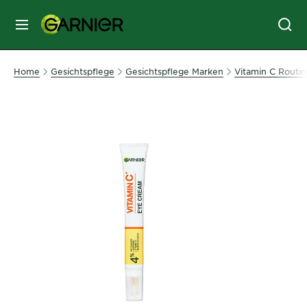
MENU
GESICHTSPFLEGE
Home
Gesichtspflege
Gesichtspflege Marken
Vitamin C Routi
HAARPFLEGE
HAARFARBE
SONNENSCHUTZ
KÖRPERPFLEGE
SERVICES