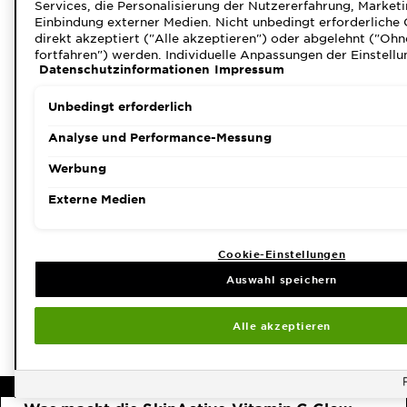
Services, die Personalisierung der Nutzererfahrung, Marke
Einbindung externer Medien. Nicht unbedingt erforderliche
direkt akzeptiert ("Alle akzeptieren") oder abgelehnt ("Ohn
fortfahren") werden. Individuelle Anpassungen der Einstellu
Datenschutzinformationen
Impressum
möglich und speicherbar ("Auswahl speichern"). Die Auswah
unter dem Link "Cookie-Einstellungen" angepasst werden. F
Informationen s. unsere Datenschutzinformationen.
Unbedingt erforderlich
Analyse und Performance-Messung
Werbung
Externe Medien
Cookie-Einstellungen
GARNIER SKINACTIVE
GA
Auswahl speichern
Vitamin C Glow Booster
V
Nachtserum
S
Alle akzeptieren
4.5903 out of 5 stars based on reviews
4.
ALLE 493 BEWERTUNGEN ANZEIGEN
FAQ