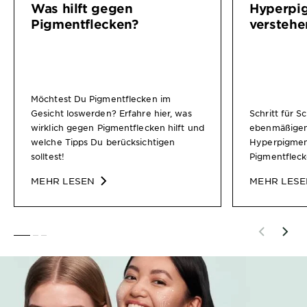
Was hilft gegen
Hyperpi
Pigmentflecken?
verstehe
Möchtest Du Pigmentflecken im
Gesicht loswerden? Erfahre hier, was
Schritt für S
wirklich gegen Pigmentflecken hilft und
ebenmäßigen
welche Tipps Du berücksichtigen
Hyperpigmen
solltest!
Pigmentfleck
MEHR LESEN
MEHR LES
SLIDE 1
SLIDE 2
SLIDE 3