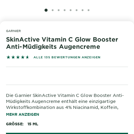
&
DIAGNOSTIK
SLIDE 1
SLIDE 2
SLIDE 3
SLIDE 4
SLIDE 5
SLIDE 6
SLIDE 7
SLIDE 8
ENTDECKEN
GARNIER
Unsere
SkinActive Vitamin C Glow Booster
Inhaltsstoffe
Anti-Müdigkeits Augencreme
Neu!
4.6 out of 5 stars based on reviews
ALLE 135 BEWERTUNGEN ANZEIGEN
Garnier x
Gisele
Garnier's Weg
Bündchen
zur
Nachhaltigkeit
Cruelty Free
Die Garnier SkinActive Vitamin C Glow Booster Anti-
International
Müdigkeits Augencreme enthält eine einzigartige
Wirkstoffkombination aus 4% Niacinamid, Koffein,
Vitamin C*, Bananenpuder und Pigmenten, um
Eco
MEHR ANZEIGEN
sichtbar Anzeichen von Müdigkeit entgegenzuwirken
Beauty
GRÖSSE
15 ML
und einen natürlichen Glow zu fördern.
Score