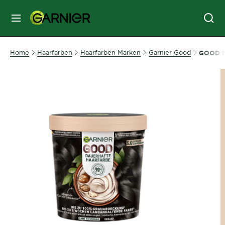
MENU
GESICHTSPFLEGE
Home
Haarfarben
Haarfarben Marken
Garnier Good
GOOD Da
HAARPFLEGE
HAARFARBE
SONNENSCHUTZ
KÖRPERPFLEGE
SERVICES