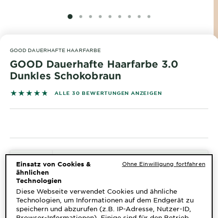
&
DIAGNOSTIK
SLIDE 1
SLIDE 2
SLIDE 3
SLIDE 4
SLIDE 5
SLIDE 6
SLIDE 7
SLIDE 8
SLIDE 9
ENTDECKEN
GOOD DAUERHAFTE HAARFARBE
Unsere
GOOD Dauerhafte Haarfarbe 3.0
Inhaltsstoffe
Dunkles Schokobraun
Neu!
4.7667 out of 5 stars based on reviews
ALLE 30 BEWERTUNGEN ANZEIGEN
Garnier x
Gisele
Garnier's Weg
Bündchen
zur
Nachhaltigkeit
Cruelty Free
KOSTENLOS VIRTUELL
International
Einsatz von Cookies &
Ohne Einwilligung fortfahren
TESTEN
ähnlichen
Technologien
Eco
Diese Webseite verwendet Cookies und ähnliche
Beauty
Technologien, um Informationen auf dem Endgerät zu
Ähnliche Varianten Ansehen
Score
speichern und abzurufen (z.B. IP-Adresse, Nutzer-ID,
Browser-Informationen). Einige sind für den Betrieb