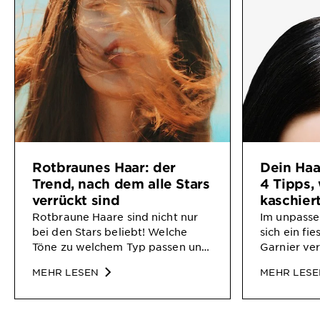
Rotbraunes Haar: der
Dein Haa
Trend, nach dem alle Stars
4 Tipps, 
verrückt sind
kaschier
Rotbraune Haare sind nicht nur
Im unpasse
bei den Stars beliebt! Welche
sich ein fi
Töne zu welchem Typ passen und
Garnier ver
welche Inhaltsstoffe bei den
zum Färbe
MEHR LESEN
MEHR LES
Farben wichtig sind, erfährst Du
unangeneh
hier.