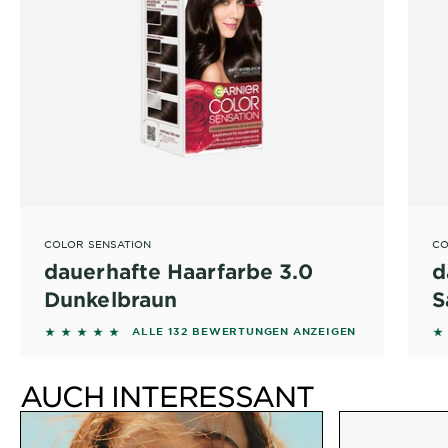
COLOR SENSATION
CO
dauerhafte Haarfarbe 3.0
d
Dunkelbraun
S
4.8106 out of 5 stars based on reviews
4.
ALLE 132 BEWERTUNGEN ANZEIGEN
AUCH INTERESSANT