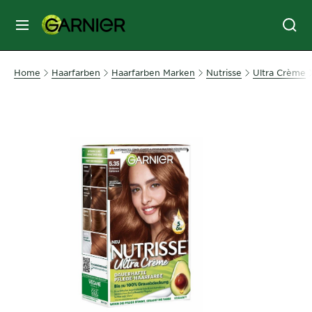
MENU
GESICHTSPFLEGE
Home
Haarfarben
Haarfarben Marken
Nutrisse
Ultra Crème
HAARPFLEGE
HAARFARBE
SONNENSCHUTZ
KÖRPERPFLEGE
SERVICES