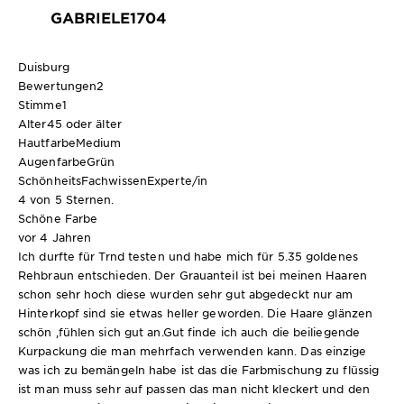
GABRIELE1704
Duisburg
Bewertungen
2
Stimme
1
Alter
45 oder älter
Hautfarbe
Medium
Augenfarbe
Grün
SchönheitsFachwissen
Experte/in
4 von 5 Sternen.
Schöne Farbe
vor 4 Jahren
Ich durfte für Trnd testen und habe mich für 5.35 goldenes
Rehbraun entschieden. Der Grauanteil ist bei meinen Haaren
schon sehr hoch diese wurden sehr gut abgedeckt nur am
Hinterkopf sind sie etwas heller geworden. Die Haare glänzen
schön ,fühlen sich gut an.Gut finde ich auch die beiliegende
Kurpackung die man mehrfach verwenden kann. Das einzige
was ich zu bemängeln habe ist das die Farbmischung zu flüssig
ist man muss sehr auf passen das man nicht kleckert und den