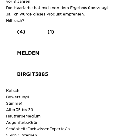
vor 8 Jahren
Die Haarfarbe hat mich von dem Ergebnis überzeugt.
Ja, Ich würde dieses Produkt empfehlen.
Hilfreich?
(4)
(1)
MELDEN
BIRGIT3885
Ketsch
Bewertung
1
Stimme
1
Alter
35 bis 39
Hautfarbe
Medium
Augenfarbe
Grün
SchönheitsFachwissen
Experte/in
5 von 5 Sternen.