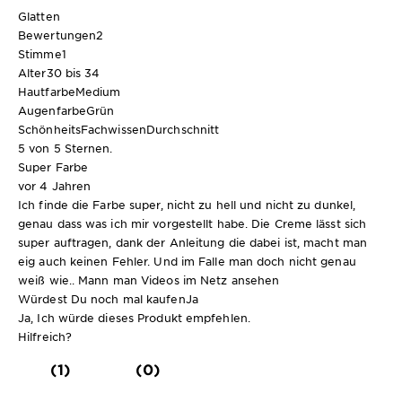
Glatten
Bewertungen
2
Stimme
1
Alter
30 bis 34
Hautfarbe
Medium
Augenfarbe
Grün
SchönheitsFachwissen
Durchschnitt
5 von 5 Sternen.
Super Farbe
vor 4 Jahren
Ich finde die Farbe super, nicht zu hell und nicht zu dunkel,
genau dass was ich mir vorgestellt habe. Die Creme lässt sich
super auftragen, dank der Anleitung die dabei ist, macht man
eig auch keinen Fehler. Und im Falle man doch nicht genau
weiß wie.. Mann man Videos im Netz ansehen
Würdest Du noch mal kaufen
Ja
Ja, Ich würde dieses Produkt empfehlen.
Hilfreich?
(1)
(0)