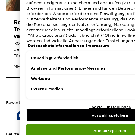
auf dem Endgerät zu speichern und abzurufen (z.B. I
Browser-Informationen). Einige sind für den Betrieb
erforderlich. Andere erfordern eine Einwilligung, so 
Nutzerverhaltens und Performance-Messung, das An
Rotbraunes Haar: der
Dein Haa
die Personalisierung der Nutzererfahrung, Marketin
Trend, nach dem alle Stars
4 Tipps, 
externer Medien. Nicht unbedingt erforderliche Cook
("Alle akzeptieren") oder abgelehnt ("Ohne Einwillig
verrückt sind
kaschier
werden. Individuelle Anpassungen der Einstellungen 
Rotbraune Haare sind nicht nur
Im unpasse
Datenschutzinformationen
Impressum
speicherbar ("Auswahl speichern"). Die Auswahl kann
bei den Stars beliebt! Welche
sich ein fi
"Cookie-Einstellungen" angepasst werden. Für weiter
Töne zu welchem Typ passen und
Garnier ver
Datenschutzinformationen.
Unbedingt erforderlich
welche Inhaltsstoffe bei den
zum Färbe
MEHR LESEN
MEHR LES
Farben wichtig sind, erfährst Du
unangeneh
Analyse und Performance-Messung
hier.
Werbung
Externe Medien
SLIDE 1
SLIDE 2
Bewertungen
Cookie-Einstellungen
Auswahl speichern
Alle akzeptieren
Beurteilungsüberblick