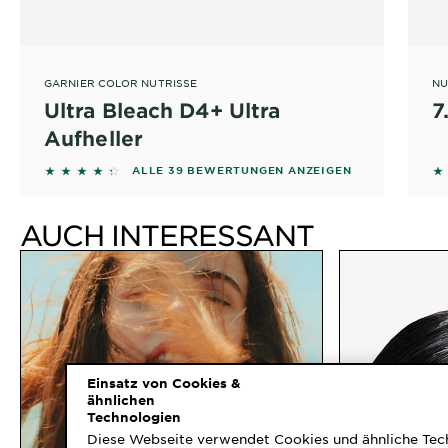
GARNIER COLOR NUTRISSE
NU
Ultra Bleach D4+ Ultra
7
Aufheller
4.2308 out of 5 stars based on reviews
4.
ALLE 39 BEWERTUNGEN ANZEIGEN
AUCH INTERESSANT
Einsatz von Cookies &
ähnlichen
Technologien
Diese Webseite verwendet Cookies und ähnliche Tec