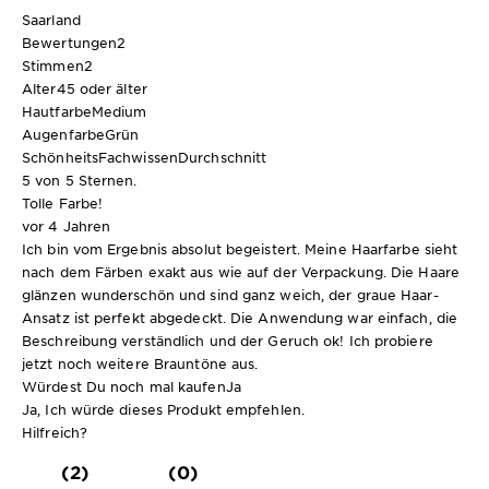
Saarland
Bewertungen
2
Stimmen
2
Alter
45 oder älter
Hautfarbe
Medium
Augenfarbe
Grün
SchönheitsFachwissen
Durchschnitt
5 von 5 Sternen.
Tolle Farbe!
vor 4 Jahren
Ich bin vom Ergebnis absolut begeistert. Meine Haarfarbe sieht
nach dem Färben exakt aus wie auf der Verpackung. Die Haare
glänzen wunderschön und sind ganz weich, der graue Haar-
Ansatz ist perfekt abgedeckt. Die Anwendung war einfach, die
Beschreibung verständlich und der Geruch ok! Ich probiere
jetzt noch weitere Brauntöne aus.
Würdest Du noch mal kaufen
Ja
Ja, Ich würde dieses Produkt empfehlen.
Hilfreich?
(2)
(0)