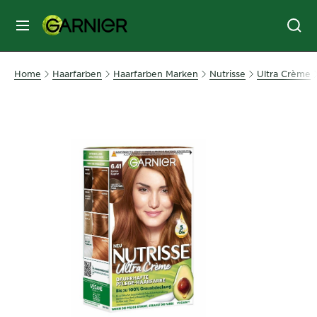
MENU
GESICHTSPFLEGE
Home
Haarfarben
Haarfarben Marken
Nutrisse
Ultra Crème
HAARPFLEGE
HAARFARBE
SONNENSCHUTZ
KÖRPERPFLEGE
SERVICES