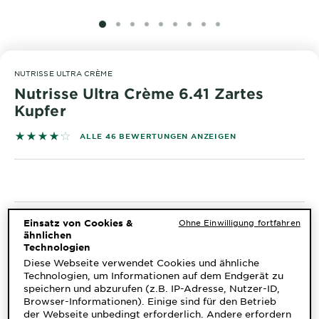
&
DIAGNOSTIK
SLIDE 1
SLIDE 2
SLIDE 3
SLIDE 4
SLIDE 5
SLIDE 6
SLIDE 7
SLIDE 8
SLIDE 9
ENTDECKEN
NUTRISSE ULTRA CRÈME
Unsere
Nutrisse Ultra Crème 6.41 Zartes
Inhaltsstoffe
Kupfer
Neu!
4.1957 out of 5 stars based on reviews
ALLE 46 BEWERTUNGEN ANZEIGEN
Garnier x
Gisele
Garnier's Weg
Bündchen
zur
Nachhaltigkeit
Cruelty Free
Einsatz von Cookies &
Ohne Einwilligung fortfahren
ähnlichen
KOSTENLOS VIRTUELL
International
Technologien
TESTEN
Diese Webseite verwendet Cookies und ähnliche
Eco
Technologien, um Informationen auf dem Endgerät zu
Beauty
speichern und abzurufen (z.B. IP-Adresse, Nutzer-ID,
Ähnliche Varianten Ansehen
Browser-Informationen). Einige sind für den Betrieb
Score
der Webseite unbedingt erforderlich. Andere erfordern