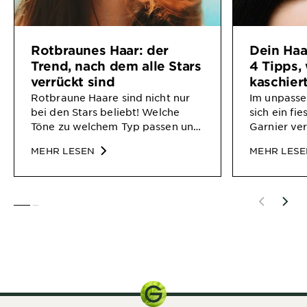
Rotbraunes Haar: der
Dein Haa
Trend, nach dem alle Stars
4 Tipps, 
verrückt sind
kaschier
Rotbraune Haare sind nicht nur
Im unpasse
bei den Stars beliebt! Welche
sich ein fi
Töne zu welchem Typ passen und
Garnier ver
welche Inhaltsstoffe bei den
zum Färbe
MEHR LESEN
MEHR LES
Farben wichtig sind, erfährst Du
unangeneh
hier.
SLIDE 1
SLIDE 2
1 Stk.