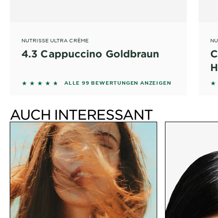
NUTRISSE ULTRA CRÈME
NU
4.3 Cappuccino Goldbraun
C
H
4.5758 out of 5 stars based on reviews
4.
ALLE 99 BEWERTUNGEN ANZEIGEN
AUCH INTERESSANT