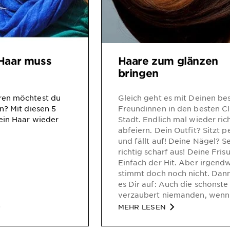
Haar muss
Haare zum glänzen
bringen
ren möchtest du
Gleich geht es mit Deinen be
n? Mit diesen 5
Freundinnen in den besten C
ein Haar wieder
Stadt. Endlich mal wieder ric
abfeiern. Dein Outfit? Sitzt p
und fällt auf! Deine Nägel? S
richtig scharf aus! Deine Fris
Einfach der Hit. Aber irgend
stimmt doch noch nicht. Dann 
es Dir auf: Auch die schönste 
verzaubert niemanden, wenn
Haare nur spröde sitzen, stat
MEHR LESEN
geschmeidig zu glänzen. Was
kannst Du tun, um glanzvolles