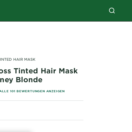
TINTED HAIR MASK
oss Tinted Hair Mask
ney Blonde
of 5 stars based on reviews
ALLE 101 BEWERTUNGEN ANZEIGEN