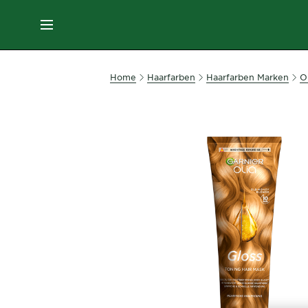
MENU
GESICHTSPFLEGE
Home
Haarfarben
Haarfarben Marken
Ol
HAARPFLEGE
HAARFARBE
SONNENSCHUTZ
KÖRPERPFLEGE
SERVICES