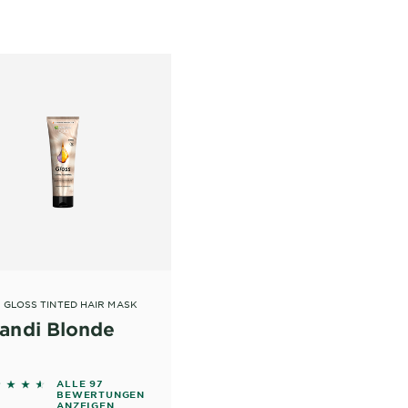
A GLOSS TINTED HAIR MASK
andi Blonde
33 out of 5 stars based on reviews
ALLE 97
BEWERTUNGEN
ANZEIGEN