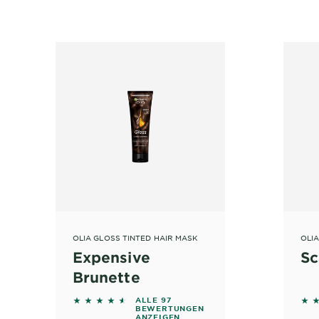
OLIA GLOSS TINTED HAIR MASK
OLI
Expensive
Sc
Brunette
 on reviews
4.4742 out of 5 stars based on reviews
4.4
ALLE 97
BEWERTUNGEN
ANZEIGEN