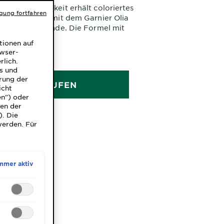
und Lebendigkeit erhält coloriertes
igung fortfahren
assenes Haar mit dem Garnier Olia
Old Money Blonde. Die Formel mit
Ölen regeneriert Haarschäden sichtbar
EN
tionen auf
iert strahlendes Blond schnell und
owser-
0 ML
rlich.
ns und
rung der
JETZT KAUFEN
icht
en") oder
gen der
). Die
werden. Für
mmer aktiv