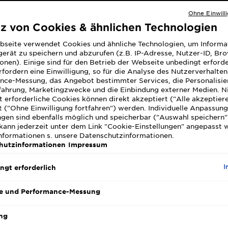
Neuen Glanz 
Ohne Einwill
und naturbel
tz von Cookies & ähnlichen Technologien
Glossing in 
natürlichen 
MEHR ANZEIG
bseite verwendet Cookies und ähnliche Technologien, um Informa
und intensiv
erät zu speichern und abzurufen (z.B. IP-Adresse, Nutzer-ID, Br
SLIDE 1
SLIDE 2
SLIDE 3
SLIDE 4
SLIDE 5
SLIDE 6
SLIDE 7
SLIDE 8
SLIDE 9
GRÖSSE
15
einfach.
onen). Einige sind für den Betrieb der Webseite unbedingt erforde
fordern eine Einwilligung, so für die Analyse des Nutzerverhalte
nce-Messung, das Angebot bestimmter Services, die Personalisie
fahrung, Marketingzwecke und die Einbindung externer Medien. N
 erforderliche Cookies können direkt akzeptiert ("Alle akzeptier
 ("Ohne Einwilligung fortfahren") werden. Individuelle Anpassun
ngen sind ebenfalls möglich und speicherbar ("Auswahl speichern"
kann jederzeit unter dem Link "Cookie-Einstellungen" angepasst 
Informationen s. unsere Datenschutzinformationen.
hutzinformationen
Impressum
I
ngt erforderlich
e und Performance-Messung
ng