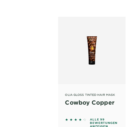
OLIA GLOSS TINTED HAIR MASK
Cowboy Copper
4.1414 out of 5 stars based
ALLE 99
BEWERTUNGEN
ANZEIGEN