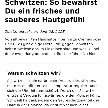
Schwitzen: So bewahrst
&
DIAGNOSTIK
Du ein frisches und
sauberes Hautgefühl
ENTDECKEN
Unsere
Zuletzt aktualisiert Juni 05, 2023
Inhaltsstoffe
Von altbewährten Hausmitteln bis hin zu Cremes oder
Neu!
Deos – es gibt einige Mittel, die gegen Schwitzen
helfen. Welche das im Einzelnen sind und was Du bei
Garnier x
der Anwendung beachten solltest, erfährst Du hier.
Gisele
Garnier's Weg
Bündchen
zur
Nachhaltigkeit
Warum schwitzen wir?
Cruelty Free
Schwitzen ist ein natürlicher Prozess des Körpers,
International
mit dessen Hilfe er seine Temperatur reguliert und
sich vor Überhitzung schützt. Durch das Schwitzen
Eco
entsteht Verdunstungswärme, die den Körper kühlt.
Beauty
Schweiß hält außerdem den Säureschutzmantel der
Score
Haut in der Balance, da er durch seinen leicht