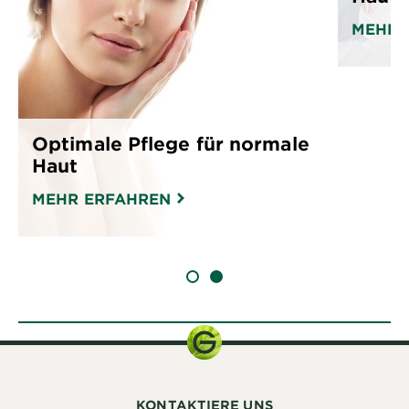
MEHR 
Optimale Pflege für normale
Haut
MEHR ERFAHREN
SLIDE 1
SLIDE 2
KONTAKTIERE UNS