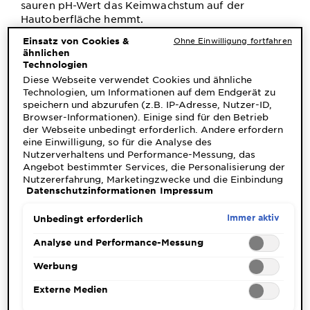
sauren pH-Wert das Keimwachstum auf der
Hautoberfläche hemmt.
Deo – Der Klassiker
Einsatz von Cookies &
Ohne Einwilligung fortfahren
ähnlichen
Technologien
Die Wahrscheinlichkeit, dass Du ein Deo
Diese Webseite verwendet Cookies und ähnliche
verwendest, ist groß. Kein Wunder, denn Deo ist
Technologien, um Informationen auf dem Endgerät zu
wohl das am weitesten verbreitete Mittel gegen
speichern und abzurufen (z.B. IP-Adresse, Nutzer-ID,
Schwitzen. Wie bei allen Pflegeprodukten gibt es
Browser-Informationen). Einige sind für den Betrieb
auch bei Deos unterschiedliche Formeln und
der Webseite unbedingt erforderlich. Andere erfordern
Wirkstoffe. So findest Du problemlos ein Deo, das
eine Einwilligung, so für die Analyse des
perfekt auf Deine Bedürfnisse abgestimmt ist.
Nutzerverhaltens und Performance-Messung, das
Angebot bestimmter Services, die Personalisierung der
Nutzererfahrung, Marketingzwecke und die Einbindung
Formeln, die natürliches Mineralite enthalten,
Tipp:
Datenschutzinformationen
Impressum
externer Medien. Nicht unbedingt erforderliche Cookies
haben einen besonders starken und
können direkt akzeptiert ("Alle akzeptieren") oder
langanhaltenden Trocken-Effekt. Mineralite ist ein
abgelehnt ("Ohne Einwilligung fortfahren")
Immer aktiv
Unbedingt erforderlich
natürlicher Wirkstoff vulkanischen Ursprungs.
werden. Individuelle Anpassungen der Einstellungen
sind ebenfalls möglich und speicherbar ("Auswahl
Analyse und Performance-Messung
Deo gegen Achselgeruch
speichern"). Die Auswahl kann jederzeit unter dem Link
"Cookie-Einstellungen" angepasst werden. Für weitere
Werbung
Schweiß besteht zu 99 % aus Wasser und zu einem 1
Informationen s. unsere Datenschutzinformationen.
Externe Medien
% aus Salzen und Spuren von Harnstoff, Fettsäuren,
Aminosäuren, Ammoniak sowie Zucker, Milchsäure,