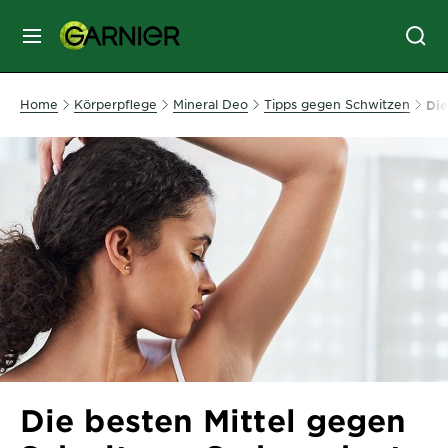
MENU
GESICHTSPFLEGE
Home
Körperpflege
Mineral Deo
Tipps gegen Schwitzen
Die
HAARPFLEGE
HAARFARBE
SONNENSCHUTZ
KÖRPERPFLEGE
Die besten Mittel gegen
SERVICES