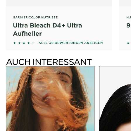
GARNIER COLOR NUTRISSE
NU
Ultra Bleach D4+ Ultra
9
Aufheller
4.2308 out of 5 stars based on reviews
4
ALLE 39 BEWERTUNGEN ANZEIGEN
AUCH INTERESSANT