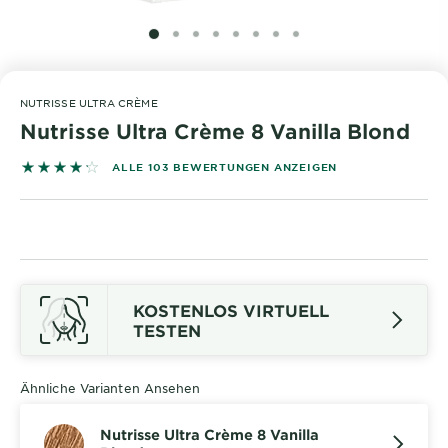
&
DIAGNOSTIK
SLIDE 1
SLIDE 2
SLIDE 3
SLIDE 4
SLIDE 5
SLIDE 6
SLIDE 7
SLIDE 8
ENTDECKEN
NUTRISSE ULTRA CRÈME
Unsere
Nutrisse Ultra Crème 8 Vanilla Blond
Inhaltsstoffe
4.2718 out of 5 stars based on reviews
ALLE 103 BEWERTUNGEN ANZEIGEN
Neu!
Garnier x
Gisele
Garnier's Weg
Bündchen
zur
Nachhaltigkeit
KOSTENLOS VIRTUELL
Cruelty Free
TESTEN
International
Eco
Ähnliche Varianten Ansehen
Beauty
Score
Nutrisse Ultra Crème 8 Vanilla