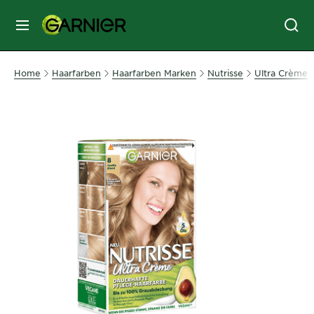
MENU
GESICHTSPFLEGE
Home
Haarfarben
Haarfarben Marken
Nutrisse
Ultra Crème
HAARPFLEGE
HAARFARBE
SONNENSCHUTZ
KÖRPERPFLEGE
SERVICES