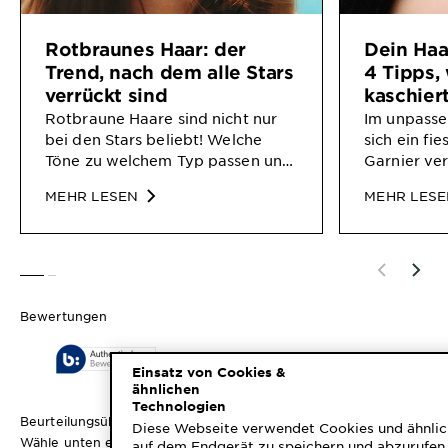
Rotbraunes Haar: der
Dein Haa
Trend, nach dem alle Stars
4 Tipps, 
verrückt sind
kaschier
Rotbraune Haare sind nicht nur
Im unpasse
bei den Stars beliebt! Welche
sich ein fi
Töne zu welchem Typ passen und
Garnier ver
welche Inhaltsstoffe bei den
zum Färbe
MEHR LESEN
MEHR LES
Farben wichtig sind, erfährst Du
unangeneh
hier.
SLIDE 1
SLIDE 2
Bewertungen
Einsatz von Cookies &
ähnlichen
Technologien
Beurteilungsüberblick
Diese Webseite verwendet Cookies und ähnlic
Wähle unten eine Reihe aus, um Bewertungen zu filtern.
auf dem Endgerät zu speichern und abzurufen 