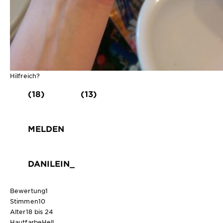
Hilfreich?
(18)
(13)
MELDEN
DANILEIN_
Bewertung
1
Stimmen
10
Alter
18 bis 24
Hautfarbe
Hell