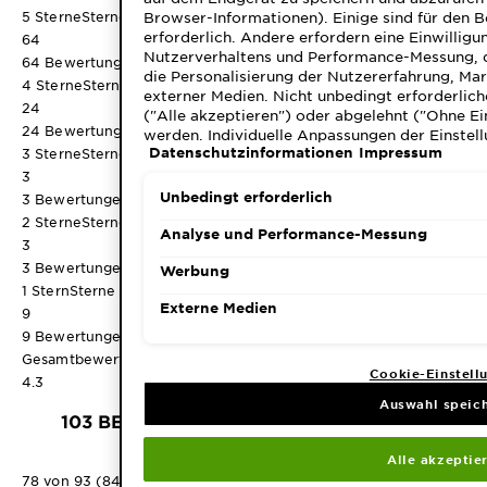
Browser-Informationen). Einige sind für den 
5 Sterne
Sterne
erforderlich. Andere erfordern eine Einwilligu
64
Nutzerverhaltens und Performance-Messung, 
64 Bewertungen mit 5 Sternen.
die Personalisierung der Nutzererfahrung, Ma
4 Sterne
Sterne
externer Medien. Nicht unbedingt erforderlich
24
("Alle akzeptieren") oder abgelehnt ("Ohne Ei
24 Bewertungen mit 4 Sternen.
werden. Individuelle Anpassungen der Einstell
Datenschutzinformationen
Impressum
speicherbar ("Auswahl speichern"). Die Auswa
3 Sterne
Sterne
"Cookie-Einstellungen" angepasst werden. Für
3
Datenschutzinformationen.
Unbedingt erforderlich
3 Bewertungen mit 3 Sternen.
2 Sterne
Sterne
Analyse und Performance-Messung
3
3 Bewertungen mit 2 Sternen.
Werbung
1 Stern
Sterne
Externe Medien
9
9 Bewertungen mit 1 Stern.
Gesamtbewertung
Cookie-Einstell
4.3
Auswahl speic
103 BEWERTUNGEN
Alle akzeptie
78 von 93 (84%) der Rezensenten empfehlen dieses Produkt