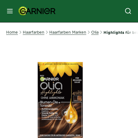
MENU
GESICHTSPFLEGE
Home
Haarfarben
Haarfarben Marken
Olia
Highlights für br
HAARPFLEGE
HAARFARBE
SONNENSCHUTZ
KÖRPERPFLEGE
SERVICES