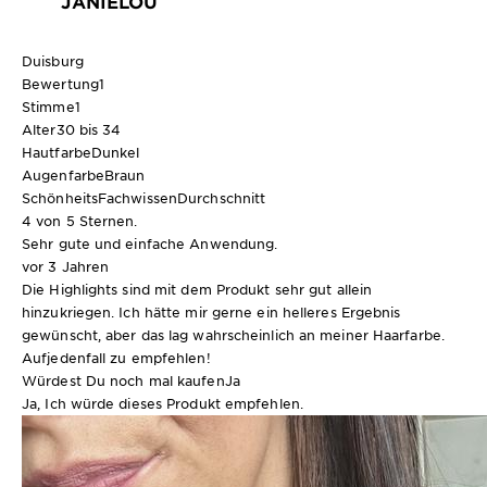
JANIELOU
Duisburg
Bewertung
1
Stimme
1
Alter
30 bis 34
Hautfarbe
Dunkel
Augenfarbe
Braun
SchönheitsFachwissen
Durchschnitt
4 von 5 Sternen.
Sehr gute und einfache Anwendung.
vor 3 Jahren
Die Highlights sind mit dem Produkt sehr gut allein
hinzukriegen. Ich hätte mir gerne ein helleres Ergebnis
gewünscht, aber das lag wahrscheinlich an meiner Haarfarbe.
Aufjedenfall zu empfehlen!
Würdest Du noch mal kaufen
Ja
Ja, Ich würde dieses Produkt empfehlen.