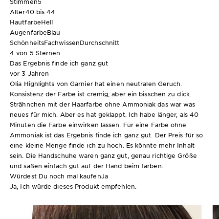
Stimmen
5
Alter
40 bis 44
Hautfarbe
Hell
Augenfarbe
Blau
SchönheitsFachwissen
Durchschnitt
4 von 5 Sternen.
Das Ergebnis finde ich ganz gut
vor 3 Jahren
Olia Highlights von Garnier hat einen neutralen Geruch.
Konsistenz der Farbe ist cremig, aber ein bisschen zu dick.
Strähnchen mit der Haarfarbe ohne Ammoniak das war was
neues für mich. Aber es hat geklappt. Ich habe länger, als 40
Minuten die Farbe einwirken lassen. Für eine Farbe ohne
Ammoniak ist das Ergebnis finde ich ganz gut. Der Preis für so
eine kleine Menge finde ich zu hoch. Es könnte mehr Inhalt
sein. Die Handschuhe waren ganz gut, genau richtige Größe
und saßen einfach gut auf der Hand beim färben.
Würdest Du noch mal kaufen
Ja
Ja, Ich würde dieses Produkt empfehlen.