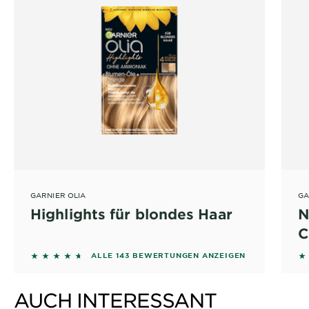
GARNIER OLIA
GA
Highlights für blondes Haar
N
C
4.5035 out of 5 stars based on reviews
4
ALLE 143 BEWERTUNGEN ANZEIGEN
AUCH INTERESSANT