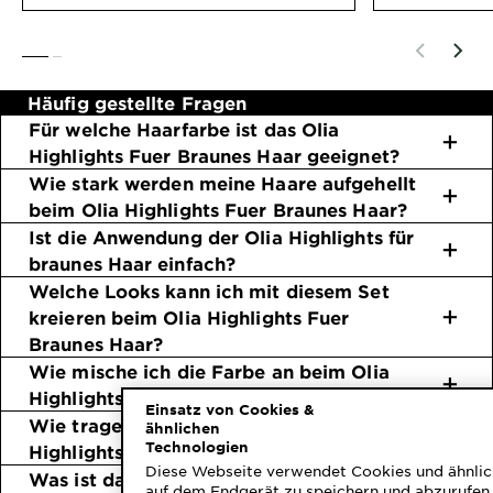
SLIDE 1
SLIDE 2
Häufig gestellte Fragen
Für welche Haarfarbe ist das Olia
Highlights Fuer Braunes Haar geeignet?
Wie stark werden meine Haare aufgehellt
beim Olia Highlights Fuer Braunes Haar?
Ist die Anwendung der Olia Highlights für
braunes Haar einfach?
Welche Looks kann ich mit diesem Set
kreieren beim Olia Highlights Fuer
Braunes Haar?
Wie mische ich die Farbe an beim Olia
Highlights Fuer Braunes Haar?
Einsatz von Cookies &
Wie trage ich die Farbe auf beim Olia
ähnlichen
Technologien
Highlights Fuer Braunes Haar?
Diese Webseite verwendet Cookies und ähnlic
Was ist das Besondere an der Formel
auf dem Endgerät zu speichern und abzurufen 