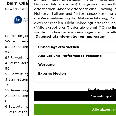
beim Olia Highlights Fuer Braunes Haar?
Browser-Informationen). Einige sind für den 
erforderlich. Andere erfordern eine Einwilligu
Bewertungen
Nutzerverhaltens und Performance-Messung, 
die Personalisierung der Nutzererfahrung, Ma
externer Medien. Nicht unbedingt erforderlich
("Alle akzeptieren") oder abgelehnt ("Ohne Ei
werden. Individuelle Anpassungen der Einstell
Beurteilungsüberblick
Datenschutzinformationen
Impressum
speicherbar ("Auswahl speichern"). Die Auswa
"Cookie-Einstellungen" angepasst werden. Für
Wähle unten eine Reihe aus, um Bewertungen zu filtern.
Datenschutzinformationen.
5 Sterne
Sterne
Unbedingt erforderlich
92
Analyse und Performance-Messung
92 Bewertungen mit 5 Sternen.
4 Sterne
Sterne
Werbung
56
Externe Medien
56 Bewertungen mit 4 Sternen.
3 Sterne
Sterne
16
Cookie-Einstell
16 Bewertungen mit 3 Sternen.
2 Sterne
Sterne
Auswahl speic
6
6 Bewertungen mit 2 Sternen.
Alle akzeptie
1 Stern
Sterne