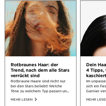
Rotbraunes Haar: der
Dein Haa
Trend, nach dem alle Stars
4 Tipps, 
verrückt sind
kaschier
Rotbraune Haare sind nicht nur
Im unpasse
bei den Stars beliebt! Welche
sich ein fi
Töne zu welchem Typ passen und
Garnier ver
welche Inhaltsstoffe bei den
zum Färbe
MEHR LESEN
MEHR LES
Farben wichtig sind, erfährst Du
unangeneh
hier.