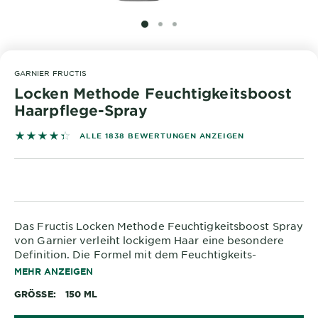
&
DIAGNOSTIK
SLIDE 1
SLIDE 2
SLIDE 3
ENTDECKEN
GARNIER FRUCTIS
Unsere
Locken Methode Feuchtigkeitsboost
Inhaltsstoffe
Haarpflege-Spray
Neu!
4.3683 out of 5 stars based on reviews
ALLE 1838 BEWERTUNGEN ANZEIGEN
Garnier x
Gisele
Garnier's Weg
Bündchen
zur
Nachhaltigkeit
Cruelty Free
Das Fructis Locken Methode Feuchtigkeitsboost Spray
International
von Garnier verleiht lockigem Haar eine besondere
Definition. Die Formel mit dem Feuchtigkeits-
Komplex mit Hyaluron und Shea-Fettsäuren spenden
Eco
MEHR ANZEIGEN
den Locken bis zu 48h Feuchtigkeit und definierte
Beauty
GRÖSSE
150 ML
Locken. Das Feuchtigkeitsboost Spray kommt ohne
Score
Alkohol und ohne Silikone, für ein natürliches