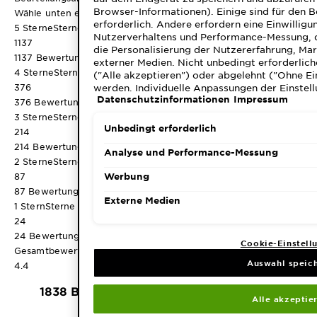
Browser-Informationen). Einige sind für den 
Wähle unten eine Reihe aus, um Bewertungen zu filtern.
erforderlich. Andere erfordern eine Einwilligu
5 Sterne
Sterne
Nutzerverhaltens und Performance-Messung, 
1137
die Personalisierung der Nutzererfahrung, Ma
1137 Bewertungen mit 5 Sternen.
externer Medien. Nicht unbedingt erforderlich
4 Sterne
Sterne
("Alle akzeptieren") oder abgelehnt ("Ohne Ei
werden. Individuelle Anpassungen der Einstell
376
Datenschutzinformationen
Impressum
speicherbar ("Auswahl speichern"). Die Auswa
376 Bewertungen mit 4 Sternen.
"Cookie-Einstellungen" angepasst werden. Für
3 Sterne
Sterne
Datenschutzinformationen.
Unbedingt erforderlich
214
214 Bewertungen mit 3 Sternen.
Analyse und Performance-Messung
2 Sterne
Sterne
87
Werbung
87 Bewertungen mit 2 Sternen.
Externe Medien
1 Stern
Sterne
24
24 Bewertungen mit 1 Stern.
Cookie-Einstell
Gesamtbewertung
Auswahl speic
4.4
1838 BEWERTUNGEN
Alle akzeptie