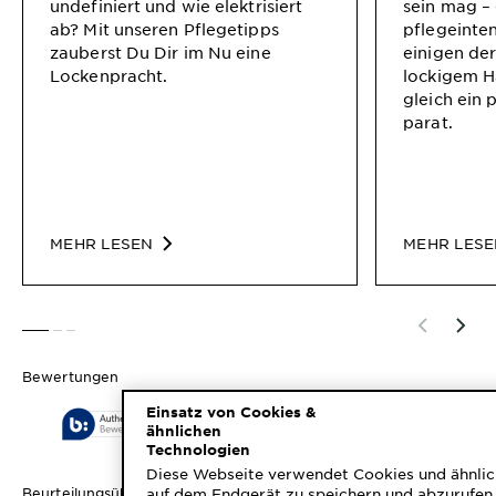
undefiniert und wie elektrisiert
sein mag –
ab? Mit unseren Pflegetipps
pflegeinten
zauberst Du Dir im Nu eine
einigen de
Lockenpracht.
lockigem H
gleich ein 
parat.
MEHR LESEN
MEHR LES
SLIDE 1
SLIDE 2
SLIDE 3
Bewertungen
Einsatz von Cookies &
ähnlichen
Technologien
Diese Webseite verwendet Cookies und ähnlic
auf dem Endgerät zu speichern und abzurufen 
Beurteilungsüberblick