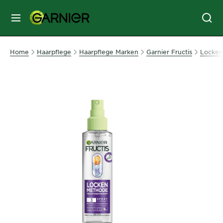
MENU
GESICHTSPFLEGE
Home
Haarpflege
Haarpflege Marken
Garnier Fructis
Locken
HAARPFLEGE
HAARFARBE
SONNENSCHUTZ
KÖRPERPFLEGE
SERVICES