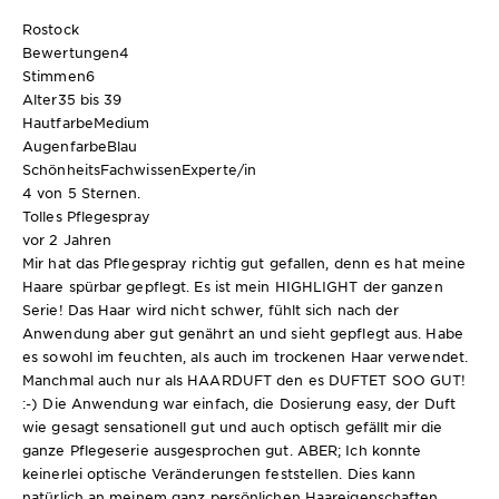
Rostock
Bewertungen
4
Stimmen
6
Alter
35 bis 39
Hautfarbe
Medium
Augenfarbe
Blau
SchönheitsFachwissen
Experte/in
4 von 5 Sternen.
Tolles Pflegespray
vor 2 Jahren
Mir hat das Pflegespray richtig gut gefallen, denn es hat meine
Haare spürbar gepflegt. Es ist mein HIGHLIGHT der ganzen
Serie! Das Haar wird nicht schwer, fühlt sich nach der
Anwendung aber gut genährt an und sieht gepflegt aus. Habe
es sowohl im feuchten, als auch im trockenen Haar verwendet.
Manchmal auch nur als HAARDUFT den es DUFTET SOO GUT!
:-) Die Anwendung war einfach, die Dosierung easy, der Duft
wie gesagt sensationell gut und auch optisch gefällt mir die
ganze Pflegeserie ausgesprochen gut. ABER; Ich konnte
keinerlei optische Veränderungen feststellen. Dies kann
natürlich an meinem ganz persönlichen Haareigenschaften