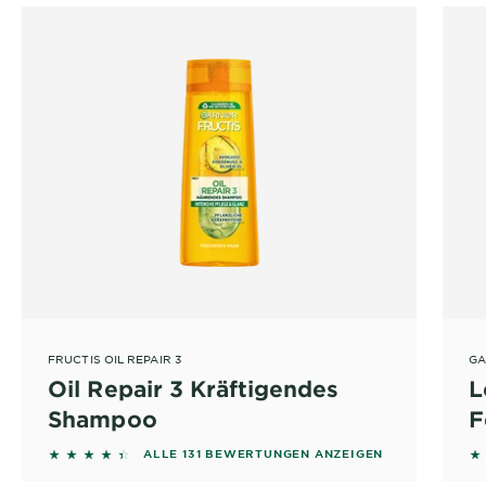
FRUCTIS OIL REPAIR 3
GA
Oil Repair 3 Kräftigendes
L
Shampoo
F
M
4.3435 out of 5 stars based on reviews
4
ALLE 131 BEWERTUNGEN ANZEIGEN