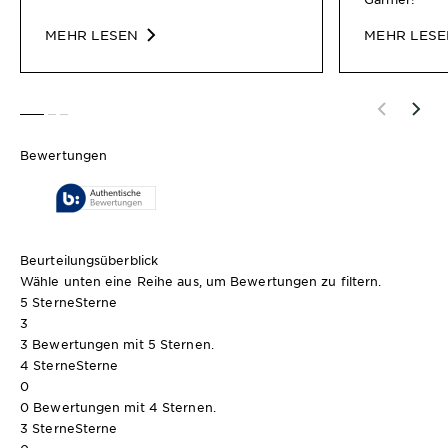
MEHR LESEN
MEHR LES
SLIDE 1
SLIDE 2
SLIDE 3
Bewertungen
Beurteilungsüberblick
Wähle unten eine Reihe aus, um Bewertungen zu filtern.
5 Sterne
Sterne
3
3 Bewertungen mit 5 Sternen.
4 Sterne
Sterne
0
0 Bewertungen mit 4 Sternen.
3 Sterne
Sterne