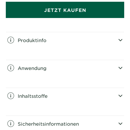
natürliches Haargefühl. Zudem hinterlässt es einen
sinnlichen Duft nach Kokos und Macadamia.
JETZT KAUFEN
Produktinfo
CLOSE SUBPANEL
Anwendung
CLOSE SUBPANEL
Inhaltsstoffe
CLOSE SUBPANEL
Sicherheitsinformationen