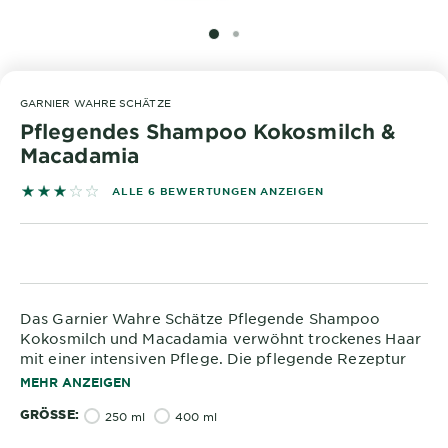
&
DIAGNOSTIK
SLIDE 1
SLIDE 2
ENTDECKEN
GARNIER WAHRE SCHÄTZE
Unsere
Pflegendes Shampoo Kokosmilch &
Inhaltsstoffe
Macadamia
Neu!
3 out of 5 stars based on reviews
ALLE 6 BEWERTUNGEN ANZEIGEN
Garnier x
Gisele
Garnier's Weg
Bündchen
zur
Nachhaltigkeit
Cruelty Free
Das Garnier Wahre Schätze Pflegende Shampoo
International
Kokosmilch und Macadamia verwöhnt trockenes Haar
mit einer intensiven Pflege. Die pflegende Rezeptur
des Kokos Shampoos sorgt für fühlbar weiches,
Eco
MEHR ANZEIGEN
geschmeidiges Haar, das vom Ansatz bis in die Spitzen
Beauty
GRÖSSE
seidig glänzt. Ohne Inhaltsstoffe tierischen Ursprungs
250 ml
400 ml
Score
und ohne pflegt es das Haar sanft und sorgt für ein