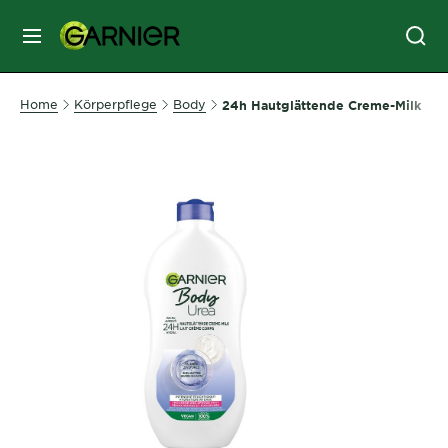
MENU
GESICHTSPFLEGE
Home
Körperpflege
Body
24h Hautglättende Creme-Milk
HAARPFLEGE
HAARFARBE
SONNENSCHUTZ
KÖRPERPFLEGE
SERVICES