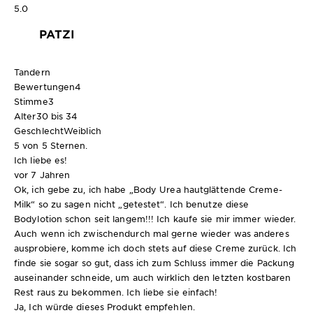
5.0
PATZI
Tandern
Bewertungen
4
Stimme
3
Alter
30 bis 34
Geschlecht
Weiblich
5 von 5 Sternen.
Ich liebe es!
vor 7 Jahren
Ok, ich gebe zu, ich habe „Body Urea hautglättende Creme-
Milk“ so zu sagen nicht „getestet“. Ich benutze diese
Bodylotion schon seit langem!!! Ich kaufe sie mir immer wieder.
Auch wenn ich zwischendurch mal gerne wieder was anderes
ausprobiere, komme ich doch stets auf diese Creme zurück. Ich
finde sie sogar so gut, dass ich zum Schluss immer die Packung
auseinander schneide, um auch wirklich den letzten kostbaren
Rest raus zu bekommen. Ich liebe sie einfach!
Ja, Ich würde dieses Produkt empfehlen.