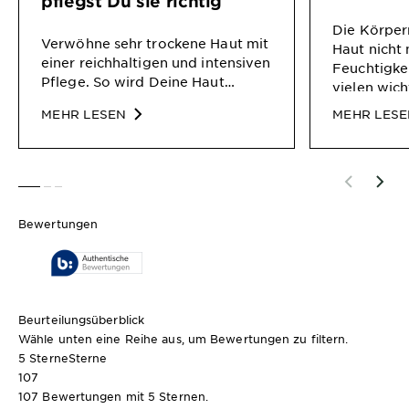
pflegst Du sie richtig
Die Körper
Verwöhne sehr trockene Haut mit
Haut nicht 
einer reichhaltigen und intensiven
Feuchtigkei
Pflege. So wird Deine Haut
vielen wich
geschmeidig und erhält ihre
sondern sc
MEHR LESEN
MEHR LES
Strahlkraft und Elastizität zurück.
Austrockne
pflegt sie
zart und sch
strahlende
SLIDE 1
SLIDE 2
SLIDE 3
Multitalent
welches di
Bewertungen
für deine B
wir dir hier.
Beurteilungsüberblick
Wähle unten eine Reihe aus, um Bewertungen zu filtern.
5 Sterne
Sterne
107
107 Bewertungen mit 5 Sternen.