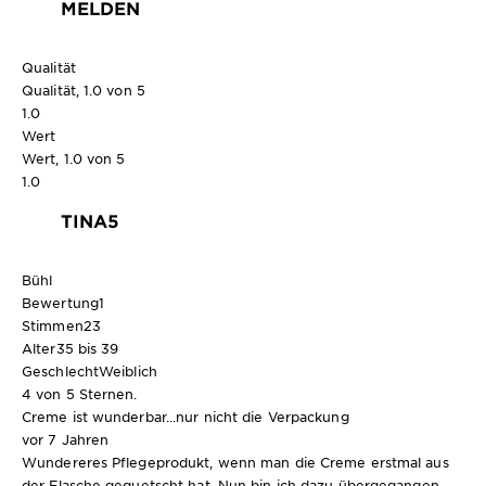
MELDEN
Qualität
Qualität, 1.0 von 5
1.0
Wert
Wert, 1.0 von 5
1.0
TINA5
Bühl
Bewertung
1
Stimmen
23
Alter
35 bis 39
Geschlecht
Weiblich
4 von 5 Sternen.
Creme ist wunderbar...nur nicht die Verpackung
vor 7 Jahren
Wundereres Pflegeprodukt, wenn man die Creme erstmal aus
der Flasche gequetscht hat. Nun bin ich dazu übergegangen