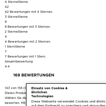
4 Sterne
Sterne
42
42 Bewertungen mit 4 Sternen.
3 Sterne
Sterne
9
9 Bewertungen mit 3 Sternen.
2 Sterne
Sterne
4
4 Bewertungen mit 2 Sternen.
1 Stern
Sterne
7
7 Bewertungen mit 1 Stern.
Gesamtbewertung
4.4
169 BEWERTUNGEN
143 von 156 (92%) der Rezensenten empfehlen dieses Produkt
Einsatz von Cookies &
ähnlichen
Dieses Produkt besprechen
Technologien
Wählen Sie diese Option, um den Artikel mit 1 Stern zu
Diese Webseite verwendet Cookies und ähnlic
bewerten. Mit dieser Aktion wird das Eingabeformular geöffnet.
auf dem Endgerät zu speichern und abzurufen 