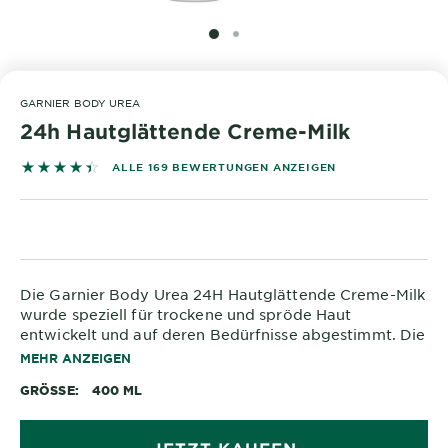
&
DIAGNOSTIK
SLIDE 1
SLIDE 2
ENTDECKEN
GARNIER BODY UREA
Unsere
24h Hautglättende Creme-Milk
Inhaltsstoffe
4.4083 out of 5 stars based on reviews
ALLE 169 BEWERTUNGEN ANZEIGEN
Neu!
Garnier x
Gisele
Garnier's Weg
Bündchen
zur
Die Garnier Body Urea 24H Hautglättende Creme-Milk
Nachhaltigkeit
Cruelty Free
wurde speziell für trockene und spröde Haut
entwickelt und auf deren Bedürfnisse abgestimmt. Die
International
Körpermilch mit 5 % Urea und Shea Butter hilft dabei,
MEHR ANZEIGEN
die Feuchtigkeitsspeicher der Haut wieder aufzufüllen
Eco
GRÖSSE
400 ML
und stärkt ihre natürliche Schutzbarriere. So bringt sie
Beauty
die Haut nachhaltig wieder ins Gleichgewicht. Die
Score
dermatologisch getestete vegane Creme-Milk macht
JETZT KAUFEN