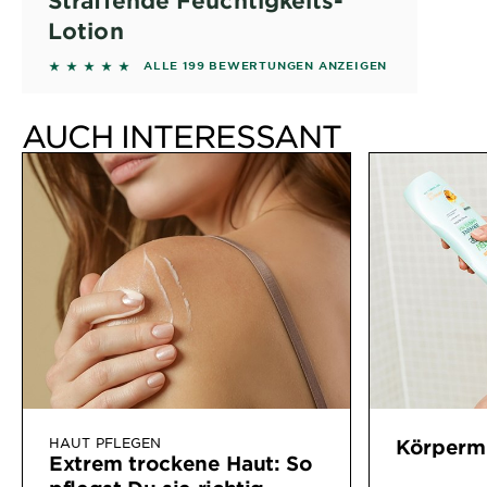
Straffende Feuchtigkeits-
Lotion
4.7387 out of 5 stars based on reviews
ALLE 199 BEWERTUNGEN ANZEIGEN
AUCH INTERESSANT
HAUT PFLEGEN
Körperm
Extrem trockene Haut: So