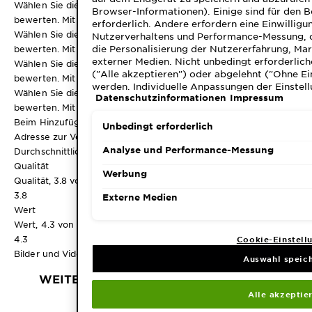
Wählen Sie diese Option, um den Artikel mit 2 Sternen zu
Browser-Informationen). Einige sind für den 
bewerten. Mit dieser Aktion wird das Eingabeformular geöffnet.
erforderlich. Andere erfordern eine Einwilligu
Wählen Sie diese Option, um den Artikel mit 3 Sternen zu
Nutzerverhaltens und Performance-Messung, 
die Personalisierung der Nutzererfahrung, Ma
bewerten. Mit dieser Aktion wird das Eingabeformular geöffnet.
externer Medien. Nicht unbedingt erforderlich
Wählen Sie diese Option, um den Artikel mit 4 Sternen zu
("Alle akzeptieren") oder abgelehnt ("Ohne Ei
bewerten. Mit dieser Aktion wird das Eingabeformular geöffnet.
werden. Individuelle Anpassungen der Einstell
Wählen Sie diese Option, um den Artikel mit 5 Sternen zu
Datenschutzinformationen
Impressum
speicherbar ("Auswahl speichern"). Die Auswa
bewerten. Mit dieser Aktion wird das Eingabeformular geöffnet.
"Cookie-Einstellungen" angepasst werden. Für
Beim Hinzufügen einer Besprechung ist eine gültige E-Mail-
Datenschutzinformationen.
Unbedingt erforderlich
Adresse zur Verifizierung erforderlich
Analyse und Performance-Messung
Durchschnittliche Kundenbeurteilungen
Qualität
Werbung
Qualität, 3.8 von 5
3.8
Externe Medien
Wert
Wert, 4.3 von 5
4.3
Cookie-Einstell
Bilder und Videos von Kunden
Auswahl speic
WEITER
Alle akzeptie